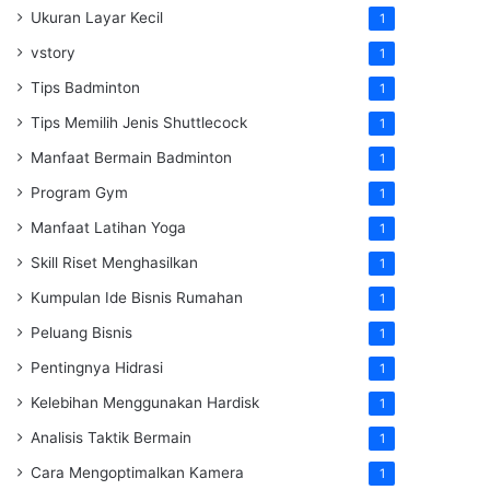
Ukuran Layar Kecil
1
vstory
1
Tips Badminton
1
Tips Memilih Jenis Shuttlecock
1
Manfaat Bermain Badminton
1
Program Gym
1
Manfaat Latihan Yoga
1
Skill Riset Menghasilkan
1
Kumpulan Ide Bisnis Rumahan
1
Peluang Bisnis
1
Pentingnya Hidrasi
1
Kelebihan Menggunakan Hardisk
1
Analisis Taktik Bermain
1
Cara Mengoptimalkan Kamera
1