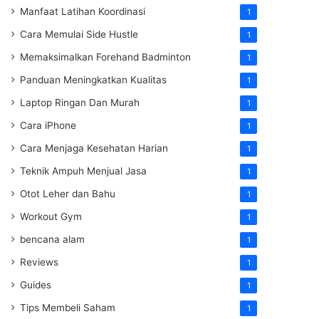
Manfaat Latihan Koordinasi
1
Cara Memulai Side Hustle
1
Memaksimalkan Forehand Badminton
1
Panduan Meningkatkan Kualitas
1
Laptop Ringan Dan Murah
1
Cara iPhone
1
Cara Menjaga Kesehatan Harian
1
Teknik Ampuh Menjual Jasa
1
Otot Leher dan Bahu
1
Workout Gym
1
bencana alam
1
Reviews
1
Guides
1
Tips Membeli Saham
1