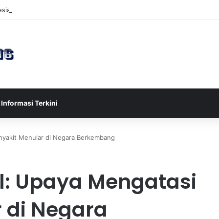
sia U-17 Tereliminasi, Berikut 4 Tim Lolos ke Semifinal Piala AFF U-17 
Informasi Terkini
nyakit Menular di Negara Berkembang
l: Upaya Mengatasi
 di Negara