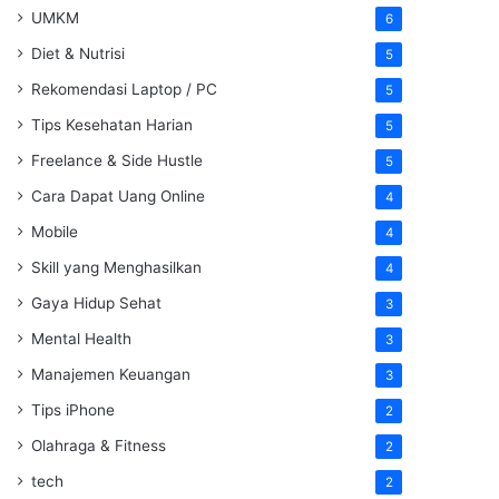
UMKM
6
Diet & Nutrisi
5
Rekomendasi Laptop / PC
5
Tips Kesehatan Harian
5
Freelance & Side Hustle
5
Cara Dapat Uang Online
4
Mobile
4
Skill yang Menghasilkan
4
Gaya Hidup Sehat
3
Mental Health
3
Manajemen Keuangan
3
Tips iPhone
2
Olahraga & Fitness
2
tech
2