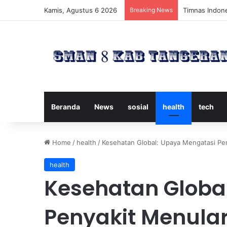
Kamis, Agustus 6 2026
Breaking News
Timnas Indone
Beranda
News
sosial
health
tech
Home
/
health
/
Kesehatan Global: Upaya Mengatasi Pe
health
Kesehatan Globa
Penyakit Menular