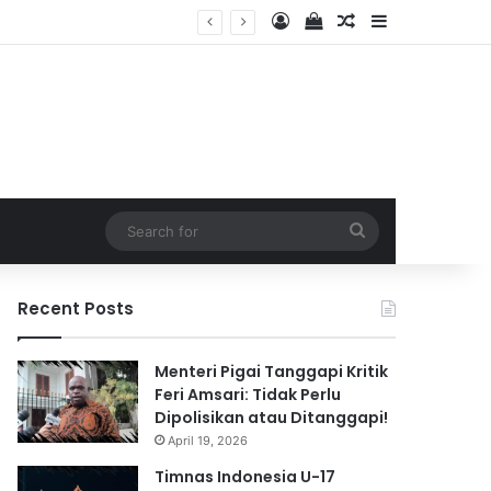
Log In
View your shopping 
Random Article
Sidebar
2026
Search
for
Recent Posts
Menteri Pigai Tanggapi Kritik
Feri Amsari: Tidak Perlu
Dipolisikan atau Ditanggapi!
April 19, 2026
Timnas Indonesia U-17