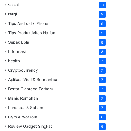
sosial
10
religi
9
Tips Android / iPhone
9
Tips Produktivitas Harian
9
Sepak Bola
8
Informasi
8
health
7
Cryptocurrency
7
Aplikasi Viral & Bermanfaat
7
Berita Olahraga Terbaru
7
Bisnis Rumahan
7
Investasi & Saham
7
Gym & Workout
6
Review Gadget Singkat
6