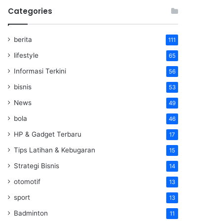
Categories
berita
111
lifestyle
65
Informasi Terkini
56
bisnis
53
News
49
bola
46
HP & Gadget Terbaru
17
Tips Latihan & Kebugaran
15
Strategi Bisnis
14
otomotif
13
sport
13
Badminton
11