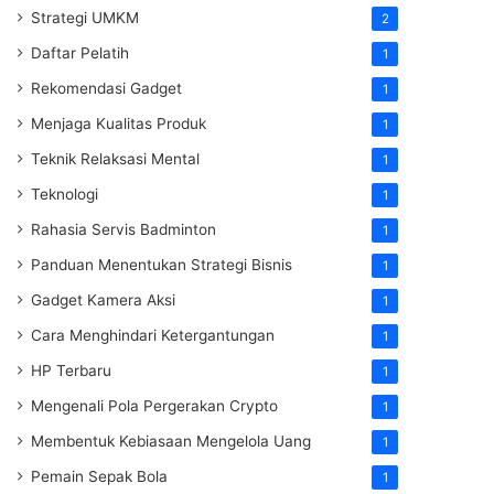
Strategi UMKM
2
Daftar Pelatih
1
Rekomendasi Gadget
1
Menjaga Kualitas Produk
1
Teknik Relaksasi Mental
1
Teknologi
1
Rahasia Servis Badminton
1
Panduan Menentukan Strategi Bisnis
1
Gadget Kamera Aksi
1
Cara Menghindari Ketergantungan
1
HP Terbaru
1
Mengenali Pola Pergerakan Crypto
1
Membentuk Kebiasaan Mengelola Uang
1
Pemain Sepak Bola
1