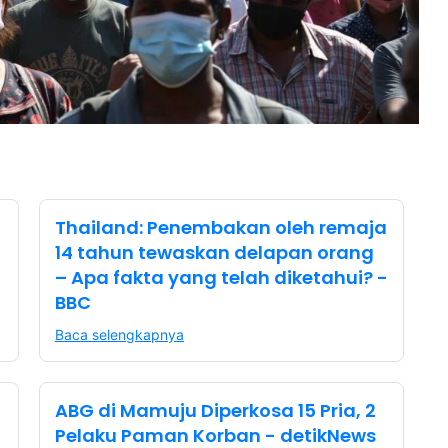
Thailand: Penembakan oleh remaja
14 tahun tewaskan delapan orang
– Apa fakta yang telah diketahui? -
BBC
Baca selengkapnya
ABG di Mamuju Diperkosa 15 Pria, 2
Pelaku Paman Korban - detikNews