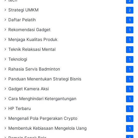
tech
2
Strategi UMKM
2
Daftar Pelatih
1
Rekomendasi Gadget
1
Menjaga Kualitas Produk
1
Teknik Relaksasi Mental
1
Teknologi
1
Rahasia Servis Badminton
1
Panduan Menentukan Strategi Bisnis
1
Gadget Kamera Aksi
1
Cara Menghindari Ketergantungan
1
HP Terbaru
1
Mengenali Pola Pergerakan Crypto
1
Membentuk Kebiasaan Mengelola Uang
1