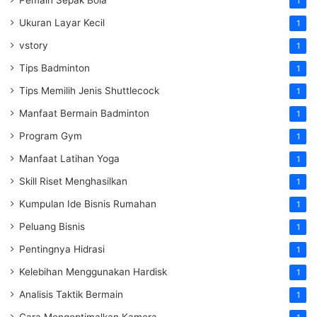
Pemain Sepak Bola
1
Ukuran Layar Kecil
1
vstory
1
Tips Badminton
1
Tips Memilih Jenis Shuttlecock
1
Manfaat Bermain Badminton
1
Program Gym
1
Manfaat Latihan Yoga
1
Skill Riset Menghasilkan
1
Kumpulan Ide Bisnis Rumahan
1
Peluang Bisnis
1
Pentingnya Hidrasi
1
Kelebihan Menggunakan Hardisk
1
Analisis Taktik Bermain
1