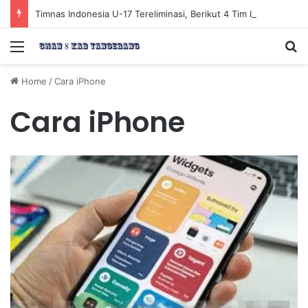
Timnas Indonesia U-17 Tereliminasi, Berikut 4 Tim Lolos ke Semifinal Piala AFF U-17 2026
Menu
Se
Home
/
Cara iPhone
Cara iPhone