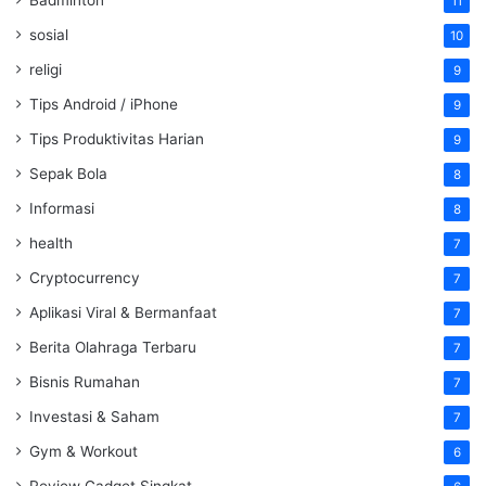
Badminton
11
sosial
10
religi
9
Tips Android / iPhone
9
Tips Produktivitas Harian
9
Sepak Bola
8
Informasi
8
health
7
Cryptocurrency
7
Aplikasi Viral & Bermanfaat
7
Berita Olahraga Terbaru
7
Bisnis Rumahan
7
Investasi & Saham
7
Gym & Workout
6