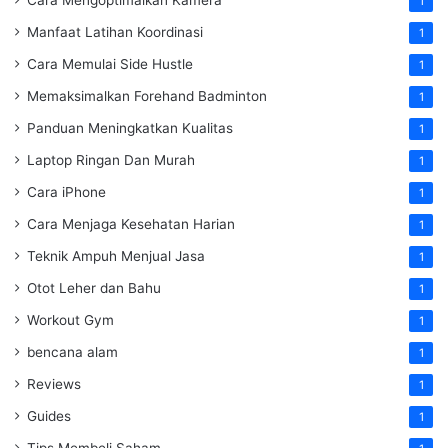
Cara Mengoptimalkan Kamera
1
Manfaat Latihan Koordinasi
1
Cara Memulai Side Hustle
1
Memaksimalkan Forehand Badminton
1
Panduan Meningkatkan Kualitas
1
Laptop Ringan Dan Murah
1
Cara iPhone
1
Cara Menjaga Kesehatan Harian
1
Teknik Ampuh Menjual Jasa
1
Otot Leher dan Bahu
1
Workout Gym
1
bencana alam
1
Reviews
1
Guides
1