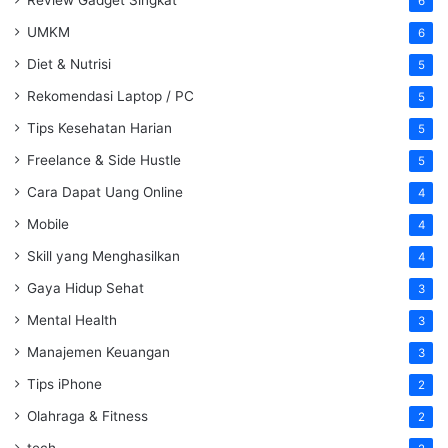
Review Gadget Singkat
6
UMKM
6
Diet & Nutrisi
5
Rekomendasi Laptop / PC
5
Tips Kesehatan Harian
5
Freelance & Side Hustle
5
Cara Dapat Uang Online
4
Mobile
4
Skill yang Menghasilkan
4
Gaya Hidup Sehat
3
Mental Health
3
Manajemen Keuangan
3
Tips iPhone
2
Olahraga & Fitness
2