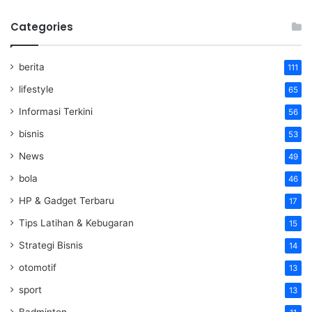
Categories
berita
111
lifestyle
65
Informasi Terkini
56
bisnis
53
News
49
bola
46
HP & Gadget Terbaru
17
Tips Latihan & Kebugaran
15
Strategi Bisnis
14
otomotif
13
sport
13