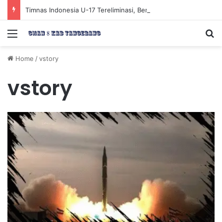
Timnas Indonesia U-17 Tereliminasi, Berikut 4 Tim Lolos ke Semifinal Piala AFF U-17 2026
Menu
Se
Home
/
vstory
vstory