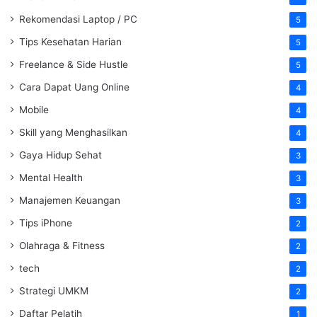
Rekomendasi Laptop / PC
5
Tips Kesehatan Harian
5
Freelance & Side Hustle
5
Cara Dapat Uang Online
4
Mobile
4
Skill yang Menghasilkan
4
Gaya Hidup Sehat
3
Mental Health
3
Manajemen Keuangan
3
Tips iPhone
2
Olahraga & Fitness
2
tech
2
Strategi UMKM
2
Daftar Pelatih
1