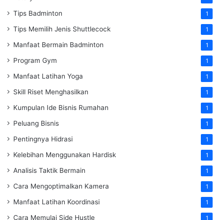
Tips Badminton
1
Tips Memilih Jenis Shuttlecock
1
Manfaat Bermain Badminton
1
Program Gym
1
Manfaat Latihan Yoga
1
Skill Riset Menghasilkan
1
Kumpulan Ide Bisnis Rumahan
1
Peluang Bisnis
1
Pentingnya Hidrasi
1
Kelebihan Menggunakan Hardisk
1
Analisis Taktik Bermain
1
Cara Mengoptimalkan Kamera
1
Manfaat Latihan Koordinasi
1
Cara Memulai Side Hustle
1