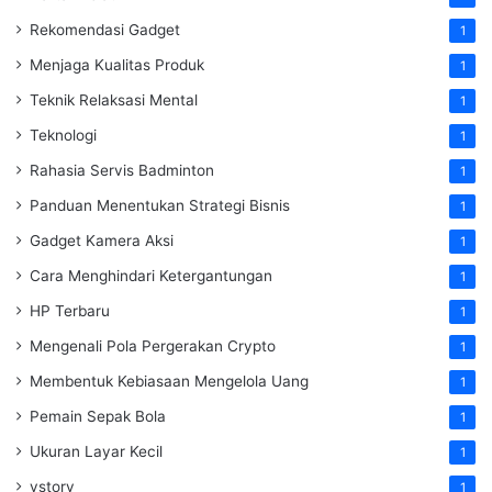
Rekomendasi Gadget
1
Menjaga Kualitas Produk
1
Teknik Relaksasi Mental
1
Teknologi
1
Rahasia Servis Badminton
1
Panduan Menentukan Strategi Bisnis
1
Gadget Kamera Aksi
1
Cara Menghindari Ketergantungan
1
HP Terbaru
1
Mengenali Pola Pergerakan Crypto
1
Membentuk Kebiasaan Mengelola Uang
1
Pemain Sepak Bola
1
Ukuran Layar Kecil
1
vstory
1