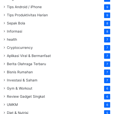
Tips Android / iPhone
9
Tips Produktivitas Harian
9
Sepak Bola
8
Informasi
8
health
7
Cryptocurrency
7
Aplikasi Viral & Bermanfaat
7
Berita Olahraga Terbaru
7
Bisnis Rumahan
7
Investasi & Saham
7
Gym & Workout
6
Review Gadget Singkat
6
UMKM
6
Diet & Nutrisi
5