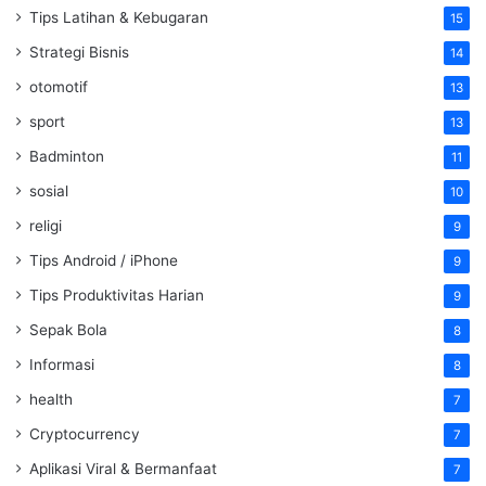
Tips Latihan & Kebugaran
15
Strategi Bisnis
14
otomotif
13
sport
13
Badminton
11
sosial
10
religi
9
Tips Android / iPhone
9
Tips Produktivitas Harian
9
Sepak Bola
8
Informasi
8
health
7
Cryptocurrency
7
Aplikasi Viral & Bermanfaat
7