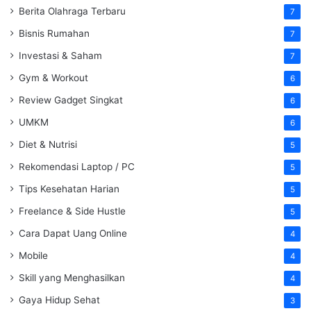
Berita Olahraga Terbaru
7
Bisnis Rumahan
7
Investasi & Saham
7
Gym & Workout
6
Review Gadget Singkat
6
UMKM
6
Diet & Nutrisi
5
Rekomendasi Laptop / PC
5
Tips Kesehatan Harian
5
Freelance & Side Hustle
5
Cara Dapat Uang Online
4
Mobile
4
Skill yang Menghasilkan
4
Gaya Hidup Sehat
3