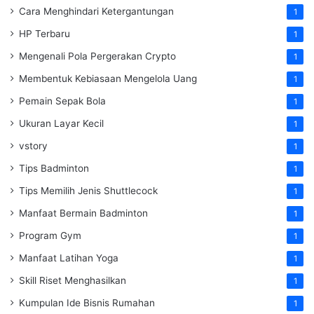
Cara Menghindari Ketergantungan
1
HP Terbaru
1
Mengenali Pola Pergerakan Crypto
1
Membentuk Kebiasaan Mengelola Uang
1
Pemain Sepak Bola
1
Ukuran Layar Kecil
1
vstory
1
Tips Badminton
1
Tips Memilih Jenis Shuttlecock
1
Manfaat Bermain Badminton
1
Program Gym
1
Manfaat Latihan Yoga
1
Skill Riset Menghasilkan
1
Kumpulan Ide Bisnis Rumahan
1