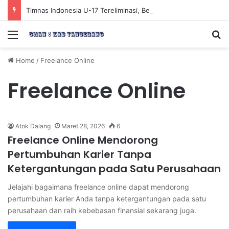
Timnas Indonesia U-17 Tereliminasi, Berikut 4 Tim Lolos ke Semifinal Piala AFF U-17 2026
Menu
Se
Home
/
Freelance Online
Freelance Online
Atok Dalang
Maret 28, 2026
6
Freelance Online Mendorong
Pertumbuhan Karier Tanpa
Ketergantungan pada Satu Perusahaan
Jelajahi bagaimana freelance online dapat mendorong
pertumbuhan karier Anda tanpa ketergantungan pada satu
perusahaan dan raih kebebasan finansial sekarang juga.