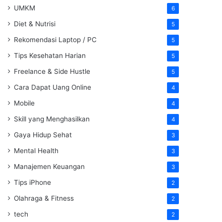
UMKM
6
Diet & Nutrisi
5
Rekomendasi Laptop / PC
5
Tips Kesehatan Harian
5
Freelance & Side Hustle
5
Cara Dapat Uang Online
4
Mobile
4
Skill yang Menghasilkan
4
Gaya Hidup Sehat
3
Mental Health
3
Manajemen Keuangan
3
Tips iPhone
2
Olahraga & Fitness
2
tech
2