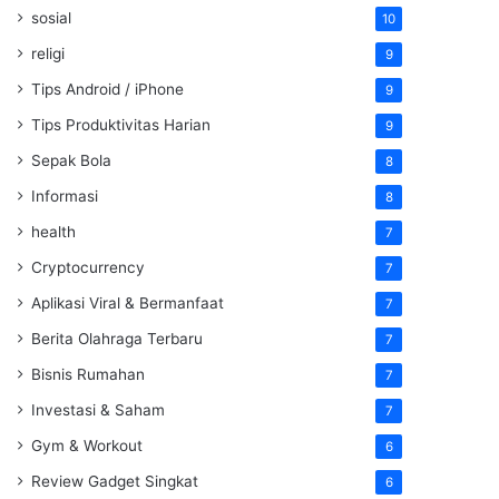
sosial
10
religi
9
Tips Android / iPhone
9
Tips Produktivitas Harian
9
Sepak Bola
8
Informasi
8
health
7
Cryptocurrency
7
Aplikasi Viral & Bermanfaat
7
Berita Olahraga Terbaru
7
Bisnis Rumahan
7
Investasi & Saham
7
Gym & Workout
6
Review Gadget Singkat
6