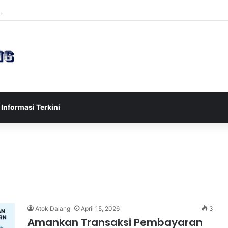
sia U-17 Tereliminasi, Berikut 4 Tim Lolos ke Semifinal Piala AFF U-17 
Informasi Terkini
Atok Dalang
April 15, 2026
3
Amankan Transaksi Pembayaran