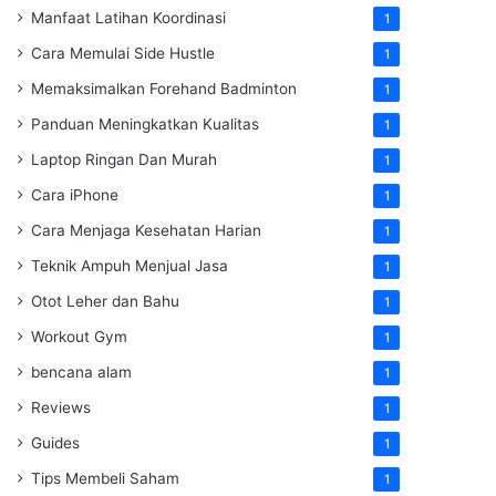
Manfaat Latihan Koordinasi
1
Cara Memulai Side Hustle
1
Memaksimalkan Forehand Badminton
1
Panduan Meningkatkan Kualitas
1
Laptop Ringan Dan Murah
1
Cara iPhone
1
Cara Menjaga Kesehatan Harian
1
Teknik Ampuh Menjual Jasa
1
Otot Leher dan Bahu
1
Workout Gym
1
bencana alam
1
Reviews
1
Guides
1
Tips Membeli Saham
1