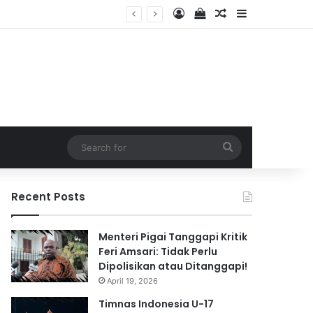
Log In
View your shopping 
Random Article
Sidebar
2026
Search
for
Recent Posts
Menteri Pigai Tanggapi Kritik
Feri Amsari: Tidak Perlu
Dipolisikan atau Ditanggapi!
April 19, 2026
Timnas Indonesia U-17