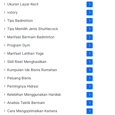
Ukuran Layar Kecil
1
vstory
1
Tips Badminton
1
Tips Memilih Jenis Shuttlecock
1
Manfaat Bermain Badminton
1
Program Gym
1
Manfaat Latihan Yoga
1
Skill Riset Menghasilkan
1
Kumpulan Ide Bisnis Rumahan
1
Peluang Bisnis
1
Pentingnya Hidrasi
1
Kelebihan Menggunakan Hardisk
1
Analisis Taktik Bermain
1
Cara Mengoptimalkan Kamera
1