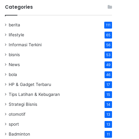
Categories
berita
111
lifestyle
65
Informasi Terkini
56
bisnis
53
News
49
bola
46
HP & Gadget Terbaru
17
Tips Latihan & Kebugaran
15
Strategi Bisnis
14
otomotif
13
sport
13
Badminton
11