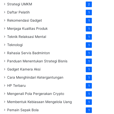
Strategi UMKM
2
Daftar Pelatih
1
Rekomendasi Gadget
1
Menjaga Kualitas Produk
1
Teknik Relaksasi Mental
1
Teknologi
1
Rahasia Servis Badminton
1
Panduan Menentukan Strategi Bisnis
1
Gadget Kamera Aksi
1
Cara Menghindari Ketergantungan
1
HP Terbaru
1
Mengenali Pola Pergerakan Crypto
1
Membentuk Kebiasaan Mengelola Uang
1
Pemain Sepak Bola
1