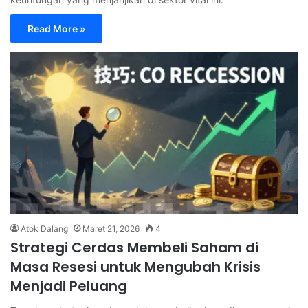
Read More »
Atok Dalang
Maret 21, 2026
4
Strategi Cerdas Membeli Saham di
Masa Resesi untuk Mengubah Krisis
Menjadi Peluang