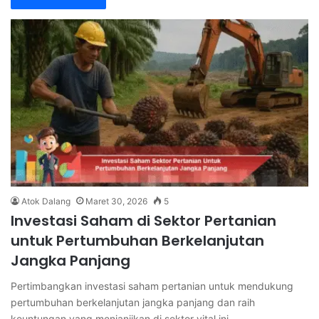
Atok Dalang
Maret 30, 2026
5
Investasi Saham di Sektor Pertanian
untuk Pertumbuhan Berkelanjutan
Jangka Panjang
Pertimbangkan investasi saham pertanian untuk mendukung
pertumbuhan berkelanjutan jangka panjang dan raih
keuntungan yang menjanjikan di sektor vital ini.