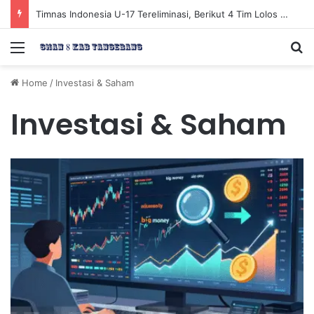
Timnas Indonesia U-17 Tereliminasi, Berikut 4 Tim Lolos ke Semifinal Piala AFF U-17 2026
Menu
Se
Home
/
Investasi & Saham
Investasi & Saham