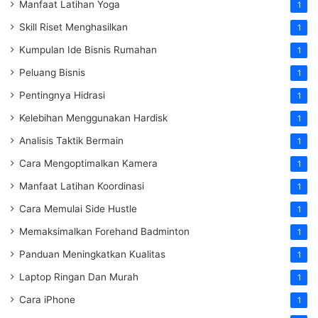
Manfaat Latihan Yoga
1
Skill Riset Menghasilkan
1
Kumpulan Ide Bisnis Rumahan
1
Peluang Bisnis
1
Pentingnya Hidrasi
1
Kelebihan Menggunakan Hardisk
1
Analisis Taktik Bermain
1
Cara Mengoptimalkan Kamera
1
Manfaat Latihan Koordinasi
1
Cara Memulai Side Hustle
1
Memaksimalkan Forehand Badminton
1
Panduan Meningkatkan Kualitas
1
Laptop Ringan Dan Murah
1
Cara iPhone
1