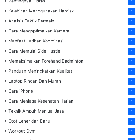
Pentingnya Hidrasi
1
Kelebihan Menggunakan Hardisk
1
Analisis Taktik Bermain
1
Cara Mengoptimalkan Kamera
1
Manfaat Latihan Koordinasi
1
Cara Memulai Side Hustle
1
Memaksimalkan Forehand Badminton
1
Panduan Meningkatkan Kualitas
1
Laptop Ringan Dan Murah
1
Cara iPhone
1
Cara Menjaga Kesehatan Harian
1
Teknik Ampuh Menjual Jasa
1
Otot Leher dan Bahu
1
Workout Gym
1