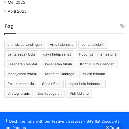
Mei 2025
April 2025
Tag
analisis pertandingan
Artis Indonesia
berita selebriti
berita sepak bola
gaya hidup sehat
Hubungan Internasional
Kesehatan Mental
kesehatan tubuh
Konflik Timur Tengah
manajemen waktu
Manfaat Olahraga
mudik lebaran
Politik Indonesia
Sepak Bola
sepak bola indonesia
strategi bisnis
tips kebugaran
Vidi Aldiano
Deck the halls with our festive treasures - $49 flat Discounts
© Copyright 2026, All Rights Reserved |
on iPhones
Tutup