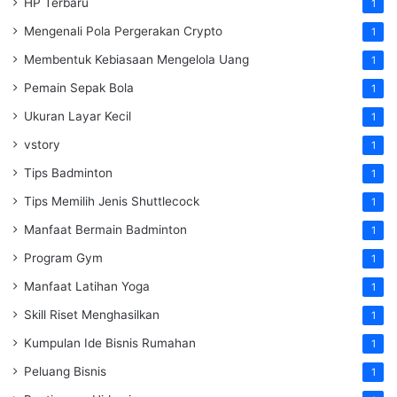
HP Terbaru
1
Mengenali Pola Pergerakan Crypto
1
Membentuk Kebiasaan Mengelola Uang
1
Pemain Sepak Bola
1
Ukuran Layar Kecil
1
vstory
1
Tips Badminton
1
Tips Memilih Jenis Shuttlecock
1
Manfaat Bermain Badminton
1
Program Gym
1
Manfaat Latihan Yoga
1
Skill Riset Menghasilkan
1
Kumpulan Ide Bisnis Rumahan
1
Peluang Bisnis
1