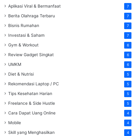
Aplikasi Viral & Bermanfaat
7
Berita Olahraga Terbaru
7
Bisnis Rumahan
7
Investasi & Saham
7
Gym & Workout
6
Review Gadget Singkat
6
UMKM
6
Diet & Nutrisi
5
Rekomendasi Laptop / PC
5
Tips Kesehatan Harian
5
Freelance & Side Hustle
5
Cara Dapat Uang Online
4
Mobile
4
Skill yang Menghasilkan
4