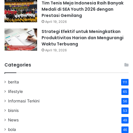
Tim Tenis Meja Indonesia Raih Banyak
Medali di SEA Youth 2026 dengan
Prestasi Gemilang
April 19, 2026
Strategi Efektif untuk Meningkatkan
Produktivitas Harian dan Mengurangi
Waktu Terbuang
April 19, 2026
Categories
berita
111
lifestyle
65
Informasi Terkini
56
bisnis
53
News
49
bola
46