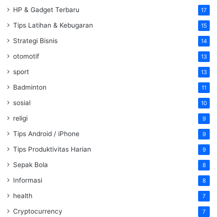
HP & Gadget Terbaru
17
Tips Latihan & Kebugaran
15
Strategi Bisnis
14
otomotif
13
sport
13
Badminton
11
sosial
10
religi
9
Tips Android / iPhone
9
Tips Produktivitas Harian
9
Sepak Bola
8
Informasi
8
health
7
Cryptocurrency
7