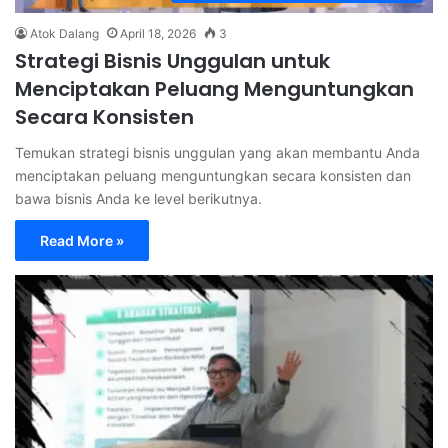
Atok Dalang
April 18, 2026
3
Strategi Bisnis Unggulan untuk
Menciptakan Peluang Menguntungkan
Secara Konsisten
Temukan strategi bisnis unggulan yang akan membantu Anda
menciptakan peluang menguntungkan secara konsisten dan
bawa bisnis Anda ke level berikutnya.
Read More »