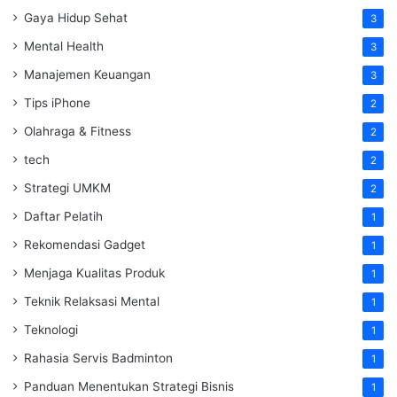
Gaya Hidup Sehat
3
Mental Health
3
Manajemen Keuangan
3
Tips iPhone
2
Olahraga & Fitness
2
tech
2
Strategi UMKM
2
Daftar Pelatih
1
Rekomendasi Gadget
1
Menjaga Kualitas Produk
1
Teknik Relaksasi Mental
1
Teknologi
1
Rahasia Servis Badminton
1
Panduan Menentukan Strategi Bisnis
1