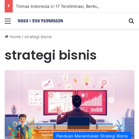
Timnas Indonesia U-17 Tereliminasi, Berikut 4 Tim Lolos ke Semifinal Piala AFF U-17 2026
Menu
Se
Home
/
strategi bisnis
strategi bisnis
Panduan Menentukan Strategi Bisnis