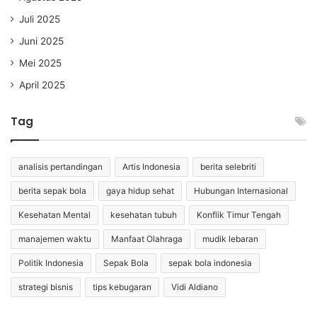
Juli 2025
Juni 2025
Mei 2025
April 2025
Tag
analisis pertandingan
Artis Indonesia
berita selebriti
berita sepak bola
gaya hidup sehat
Hubungan Internasional
Kesehatan Mental
kesehatan tubuh
Konflik Timur Tengah
manajemen waktu
Manfaat Olahraga
mudik lebaran
Politik Indonesia
Sepak Bola
sepak bola indonesia
strategi bisnis
tips kebugaran
Vidi Aldiano