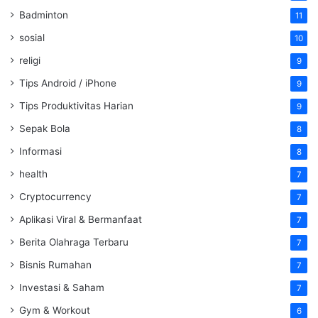
Badminton
11
sosial
10
religi
9
Tips Android / iPhone
9
Tips Produktivitas Harian
9
Sepak Bola
8
Informasi
8
health
7
Cryptocurrency
7
Aplikasi Viral & Bermanfaat
7
Berita Olahraga Terbaru
7
Bisnis Rumahan
7
Investasi & Saham
7
Gym & Workout
6