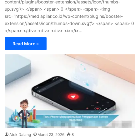
content/plugins/booster-extension//assets/icon/thumbs-
up.svg”/> </span> <span> 0 </span> <span> <img
src=”https://mediapilar.co.id/wp-content/plugins/booster-
extension//assets/icon/thumbs-down.svg”/> </span> <span> 0
</span> </div> <div> <div> <i></i>…
Read More »
Atok Dalang
Maret 23, 2026
8