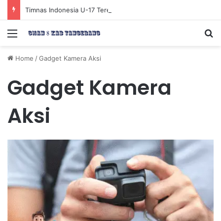
Timnas Indonesia U-17 Tereliminasi, Berikut 4 Tim Lolos ke Semifinal Piala AFF U-17 2026
Menu
Se
Home
/
Gadget Kamera Aksi
Gadget Kamera
Aksi