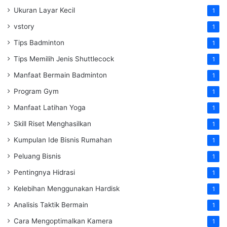
Ukuran Layar Kecil
1
vstory
1
Tips Badminton
1
Tips Memilih Jenis Shuttlecock
1
Manfaat Bermain Badminton
1
Program Gym
1
Manfaat Latihan Yoga
1
Skill Riset Menghasilkan
1
Kumpulan Ide Bisnis Rumahan
1
Peluang Bisnis
1
Pentingnya Hidrasi
1
Kelebihan Menggunakan Hardisk
1
Analisis Taktik Bermain
1
Cara Mengoptimalkan Kamera
1