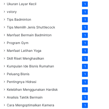
Ukuran Layar Kecil
1
vstory
1
Tips Badminton
1
Tips Memilih Jenis Shuttlecock
1
Manfaat Bermain Badminton
1
Program Gym
1
Manfaat Latihan Yoga
1
Skill Riset Menghasilkan
1
Kumpulan Ide Bisnis Rumahan
1
Peluang Bisnis
1
Pentingnya Hidrasi
1
Kelebihan Menggunakan Hardisk
1
Analisis Taktik Bermain
1
Cara Mengoptimalkan Kamera
1