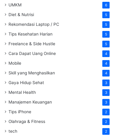
UMKM
6
Diet & Nutrisi
5
Rekomendasi Laptop / PC
5
Tips Kesehatan Harian
5
Freelance & Side Hustle
5
Cara Dapat Uang Online
4
Mobile
4
Skill yang Menghasilkan
4
Gaya Hidup Sehat
3
Mental Health
3
Manajemen Keuangan
3
Tips iPhone
2
Olahraga & Fitness
2
tech
2