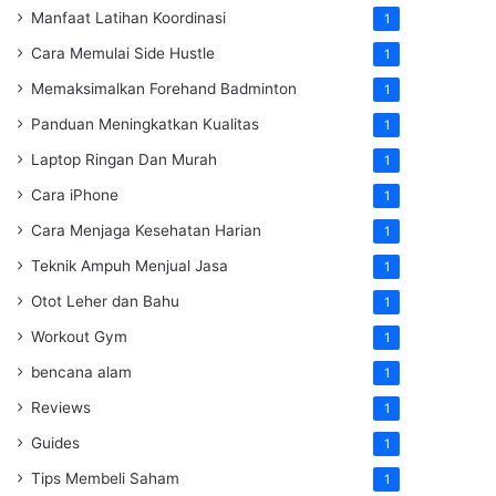
Manfaat Latihan Koordinasi
1
Cara Memulai Side Hustle
1
Memaksimalkan Forehand Badminton
1
Panduan Meningkatkan Kualitas
1
Laptop Ringan Dan Murah
1
Cara iPhone
1
Cara Menjaga Kesehatan Harian
1
Teknik Ampuh Menjual Jasa
1
Otot Leher dan Bahu
1
Workout Gym
1
bencana alam
1
Reviews
1
Guides
1
Tips Membeli Saham
1