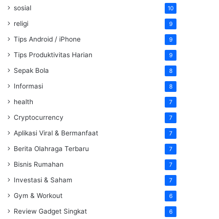
sosial
10
religi
9
Tips Android / iPhone
9
Tips Produktivitas Harian
9
Sepak Bola
8
Informasi
8
health
7
Cryptocurrency
7
Aplikasi Viral & Bermanfaat
7
Berita Olahraga Terbaru
7
Bisnis Rumahan
7
Investasi & Saham
7
Gym & Workout
6
Review Gadget Singkat
6