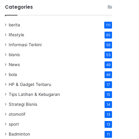
Categories
berita
111
lifestyle
65
Informasi Terkini
56
bisnis
53
News
49
bola
46
HP & Gadget Terbaru
17
Tips Latihan & Kebugaran
15
Strategi Bisnis
14
otomotif
13
sport
13
Badminton
11