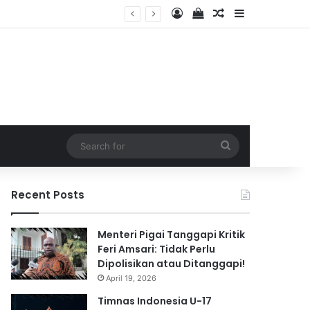
Log In
View your shopping 
Random Article
Sidebar
2026
Search
for
Recent Posts
Menteri Pigai Tanggapi Kritik
Feri Amsari: Tidak Perlu
Dipolisikan atau Ditanggapi!
April 19, 2026
Timnas Indonesia U-17