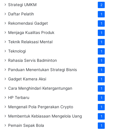
Strategi UMKM
2
Daftar Pelatih
1
Rekomendasi Gadget
1
Menjaga Kualitas Produk
1
Teknik Relaksasi Mental
1
Teknologi
1
Rahasia Servis Badminton
1
Panduan Menentukan Strategi Bisnis
1
Gadget Kamera Aksi
1
Cara Menghindari Ketergantungan
1
HP Terbaru
1
Mengenali Pola Pergerakan Crypto
1
Membentuk Kebiasaan Mengelola Uang
1
Pemain Sepak Bola
1