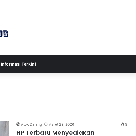
sia U-17 Tereliminasi, Berikut 4 Tim Lolos ke Semifinal Piala AFF U-17 
Informasi Terkini
Atok Dalang
Maret 29, 2026
9
HP Terbaru Menyediakan