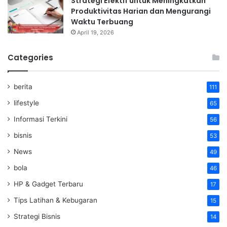
Strategi Efektif untuk Meningkatkan
Produktivitas Harian dan Mengurangi
Waktu Terbuang
April 19, 2026
Categories
berita
111
lifestyle
65
Informasi Terkini
56
bisnis
53
News
49
bola
46
HP & Gadget Terbaru
17
Tips Latihan & Kebugaran
15
Strategi Bisnis
14