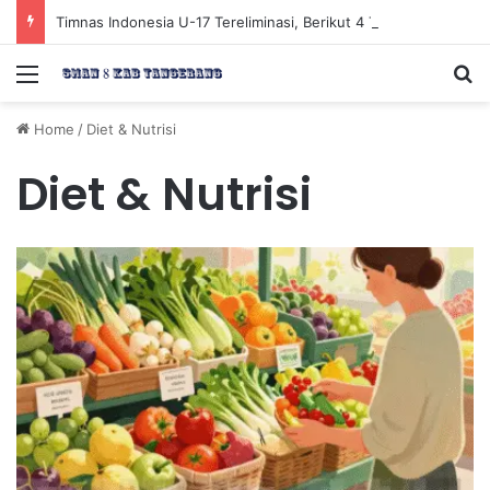
Timnas Indonesia U-17 Tereliminasi, Berikut 4 Tim Lolos ke Semifinal Piala AFF U-17 2026
Menu
Se
Home
/
Diet & Nutrisi
Diet & Nutrisi