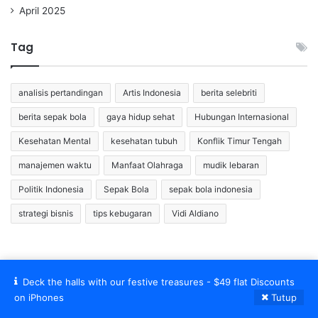
April 2025
Tag
analisis pertandingan
Artis Indonesia
berita selebriti
berita sepak bola
gaya hidup sehat
Hubungan Internasional
Kesehatan Mental
kesehatan tubuh
Konflik Timur Tengah
manajemen waktu
Manfaat Olahraga
mudik lebaran
Politik Indonesia
Sepak Bola
sepak bola indonesia
strategi bisnis
tips kebugaran
Vidi Aldiano
Deck the halls with our festive treasures - $49 flat Discounts
© Copyright 2026, All Rights Reserved |
on iPhones
Tutup