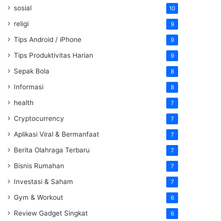
sosial
10
religi
9
Tips Android / iPhone
9
Tips Produktivitas Harian
9
Sepak Bola
8
Informasi
8
health
7
Cryptocurrency
7
Aplikasi Viral & Bermanfaat
7
Berita Olahraga Terbaru
7
Bisnis Rumahan
7
Investasi & Saham
7
Gym & Workout
6
Review Gadget Singkat
6