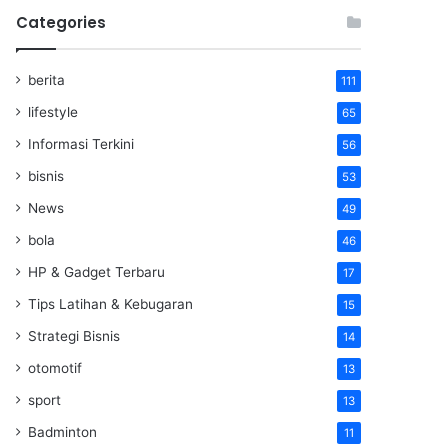
Categories
berita
111
lifestyle
65
Informasi Terkini
56
bisnis
53
News
49
bola
46
HP & Gadget Terbaru
17
Tips Latihan & Kebugaran
15
Strategi Bisnis
14
otomotif
13
sport
13
Badminton
11