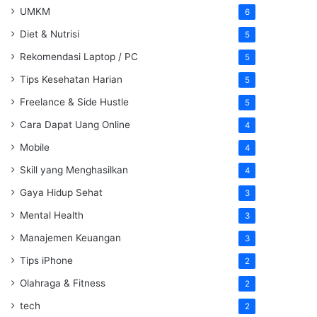
UMKM
6
Diet & Nutrisi
5
Rekomendasi Laptop / PC
5
Tips Kesehatan Harian
5
Freelance & Side Hustle
5
Cara Dapat Uang Online
4
Mobile
4
Skill yang Menghasilkan
4
Gaya Hidup Sehat
3
Mental Health
3
Manajemen Keuangan
3
Tips iPhone
2
Olahraga & Fitness
2
tech
2