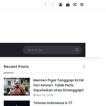
Log In
View your shopping 
Random Article
Sidebar
2026
Search
for
Recent Posts
Menteri Pigai Tanggapi Kritik
Feri Amsari: Tidak Perlu
Dipolisikan atau Ditanggapi!
April 19, 2026
Timnas Indonesia U-17