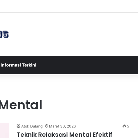
sia U-17 Tereliminasi, Berikut 4 Tim Lolos ke Semifinal Piala AFF U-17 
Informasi Terkini
 Mental
Atok Dalang
Maret 30, 2026
5
Teknik Relaksasi Mental Efektif