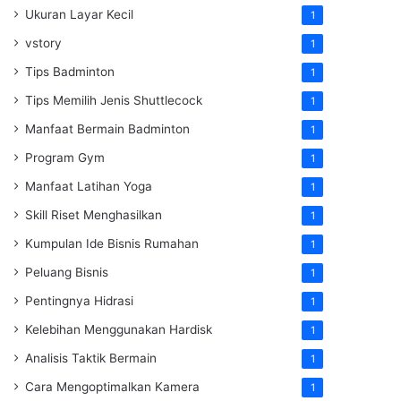
Ukuran Layar Kecil
1
vstory
1
Tips Badminton
1
Tips Memilih Jenis Shuttlecock
1
Manfaat Bermain Badminton
1
Program Gym
1
Manfaat Latihan Yoga
1
Skill Riset Menghasilkan
1
Kumpulan Ide Bisnis Rumahan
1
Peluang Bisnis
1
Pentingnya Hidrasi
1
Kelebihan Menggunakan Hardisk
1
Analisis Taktik Bermain
1
Cara Mengoptimalkan Kamera
1