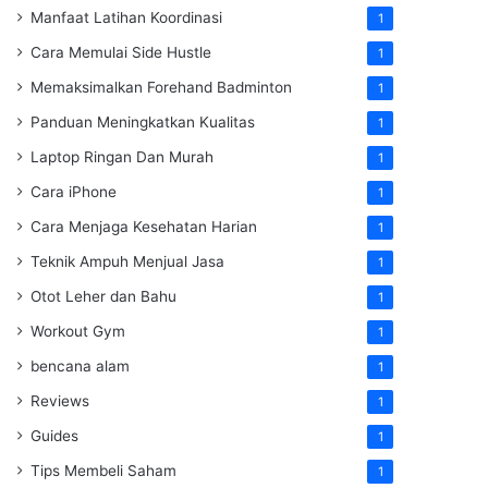
Manfaat Latihan Koordinasi
1
Cara Memulai Side Hustle
1
Memaksimalkan Forehand Badminton
1
Panduan Meningkatkan Kualitas
1
Laptop Ringan Dan Murah
1
Cara iPhone
1
Cara Menjaga Kesehatan Harian
1
Teknik Ampuh Menjual Jasa
1
Otot Leher dan Bahu
1
Workout Gym
1
bencana alam
1
Reviews
1
Guides
1
Tips Membeli Saham
1