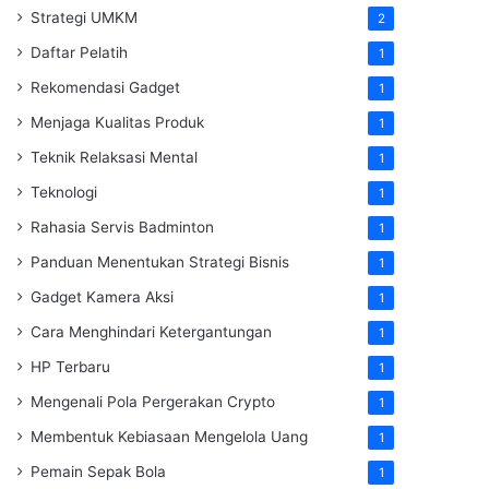
Strategi UMKM
2
Daftar Pelatih
1
Rekomendasi Gadget
1
Menjaga Kualitas Produk
1
Teknik Relaksasi Mental
1
Teknologi
1
Rahasia Servis Badminton
1
Panduan Menentukan Strategi Bisnis
1
Gadget Kamera Aksi
1
Cara Menghindari Ketergantungan
1
HP Terbaru
1
Mengenali Pola Pergerakan Crypto
1
Membentuk Kebiasaan Mengelola Uang
1
Pemain Sepak Bola
1