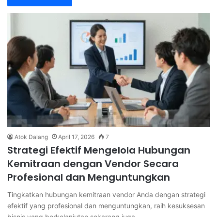
Atok Dalang
April 17, 2026
7
Strategi Efektif Mengelola Hubungan
Kemitraan dengan Vendor Secara
Profesional dan Menguntungkan
Tingkatkan hubungan kemitraan vendor Anda dengan strategi
efektif yang profesional dan menguntungkan, raih kesuksesan
bisnis yang berkelanjutan sekarang juga.