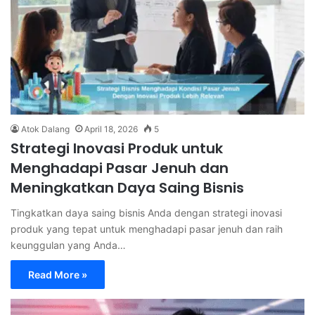
Atok Dalang
April 18, 2026
5
Strategi Inovasi Produk untuk
Menghadapi Pasar Jenuh dan
Meningkatkan Daya Saing Bisnis
Tingkatkan daya saing bisnis Anda dengan strategi inovasi
produk yang tepat untuk menghadapi pasar jenuh dan raih
keunggulan yang Anda…
Read More »