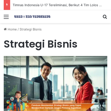
Timnas Indonesia U-17 Tereliminasi, Berikut 4 Tim Lolos ke Semifinal Piala AFF U-17 2026
Menu
Se
Home
/
Strategi Bisnis
Strategi Bisnis