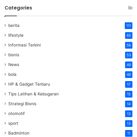
Categories
berita
111
lifestyle
65
Informasi Terkini
56
bisnis
53
News
49
bola
46
HP & Gadget Terbaru
17
Tips Latihan & Kebugaran
15
Strategi Bisnis
14
otomotif
13
sport
13
Badminton
11