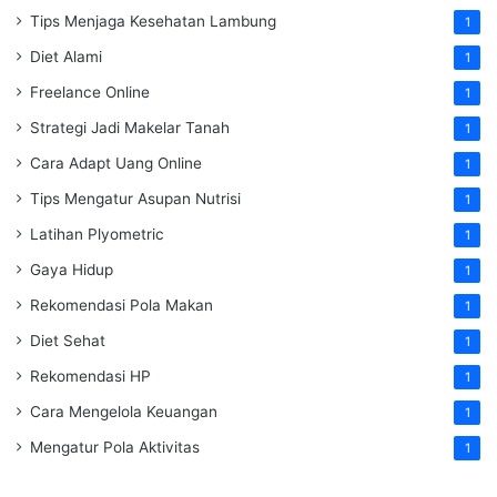
Tips Menjaga Kesehatan Lambung
1
Diet Alami
1
Freelance Online
1
Strategi Jadi Makelar Tanah
1
Cara Adapt Uang Online
1
Tips Mengatur Asupan Nutrisi
1
Latihan Plyometric
1
Gaya Hidup
1
Rekomendasi Pola Makan
1
Diet Sehat
1
Rekomendasi HP
1
Cara Mengelola Keuangan
1
Mengatur Pola Aktivitas
1