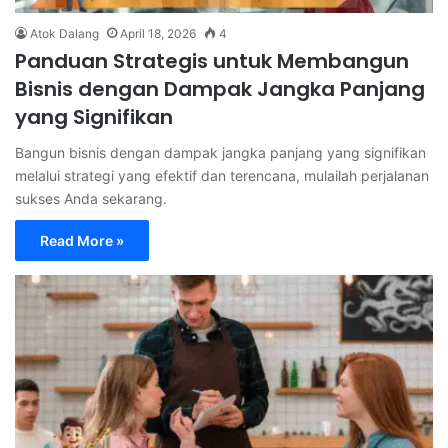
Atok Dalang
April 18, 2026
4
Panduan Strategis untuk Membangun
Bisnis dengan Dampak Jangka Panjang
yang Signifikan
Bangun bisnis dengan dampak jangka panjang yang signifikan
melalui strategi yang efektif dan terencana, mulailah perjalanan
sukses Anda sekarang.
Read More »