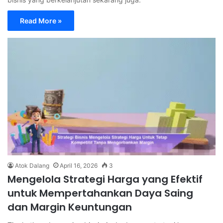
Read More »
Atok Dalang
April 16, 2026
3
Mengelola Strategi Harga yang Efektif
untuk Mempertahankan Daya Saing
dan Margin Keuntungan