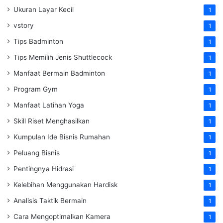
Ukuran Layar Kecil
1
vstory
1
Tips Badminton
1
Tips Memilih Jenis Shuttlecock
1
Manfaat Bermain Badminton
1
Program Gym
1
Manfaat Latihan Yoga
1
Skill Riset Menghasilkan
1
Kumpulan Ide Bisnis Rumahan
1
Peluang Bisnis
1
Pentingnya Hidrasi
1
Kelebihan Menggunakan Hardisk
1
Analisis Taktik Bermain
1
Cara Mengoptimalkan Kamera
1