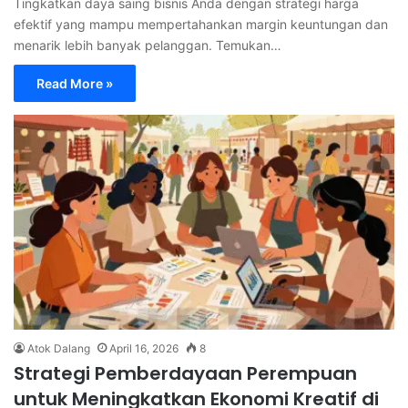
Tingkatkan daya saing bisnis Anda dengan strategi harga
efektif yang mampu mempertahankan margin keuntungan dan
menarik lebih banyak pelanggan. Temukan…
Read More »
Atok Dalang
April 16, 2026
8
Strategi Pemberdayaan Perempuan
untuk Meningkatkan Ekonomi Kreatif di