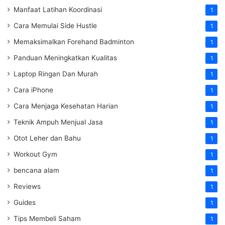
Manfaat Latihan Koordinasi
1
Cara Memulai Side Hustle
1
Memaksimalkan Forehand Badminton
1
Panduan Meningkatkan Kualitas
1
Laptop Ringan Dan Murah
1
Cara iPhone
1
Cara Menjaga Kesehatan Harian
1
Teknik Ampuh Menjual Jasa
1
Otot Leher dan Bahu
1
Workout Gym
1
bencana alam
1
Reviews
1
Guides
1
Tips Membeli Saham
1