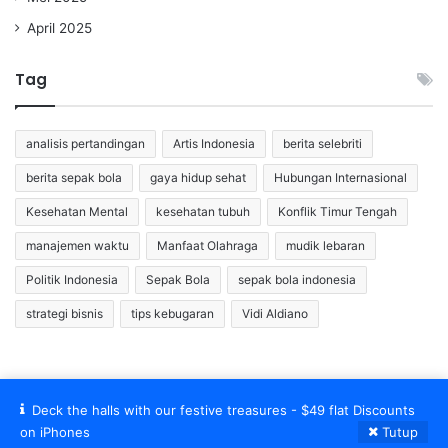
April 2025
Tag
analisis pertandingan
Artis Indonesia
berita selebriti
berita sepak bola
gaya hidup sehat
Hubungan Internasional
Kesehatan Mental
kesehatan tubuh
Konflik Timur Tengah
manajemen waktu
Manfaat Olahraga
mudik lebaran
Politik Indonesia
Sepak Bola
sepak bola indonesia
strategi bisnis
tips kebugaran
Vidi Aldiano
Deck the halls with our festive treasures - $49 flat Discounts
© Copyright 2026, All Rights Reserved |
on iPhones
Tutup