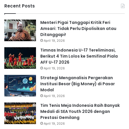
Recent Posts
Menteri Pigai Tanggapi Kritik Feri
Amsari: Tidak Perlu Dipolisikan atau
Ditanggapi!
April 19, 2026
Timnas Indonesia U-17 Tereliminasi,
Berikut 4 Tim Lolos ke Semifinal Piala
AFF U-17 2026
April 19, 2026
Strategi Menganalisis Pergerakan
Institusi Besar (Big Money) di Pasar
Modal
April 19, 2026
Tim Tenis Meja Indonesia Raih Banyak
Medali di SEA Youth 2026 dengan
Prestasi Gemilang
April 19, 2026