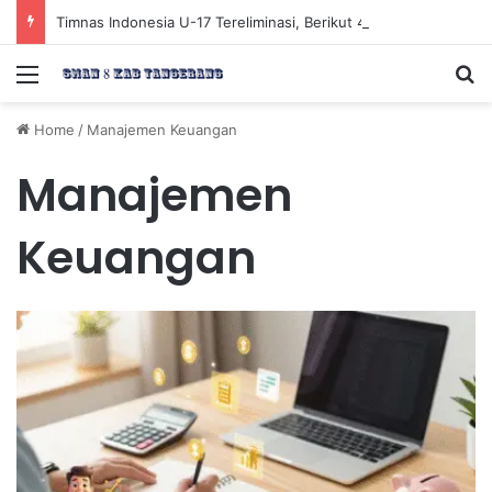
Timnas Indonesia U-17 Tereliminasi, Berikut 4 Tim Lolos ke Semifinal Piala AFF U-17 2026
Menu
Se
Home
/
Manajemen Keuangan
Manajemen
Keuangan