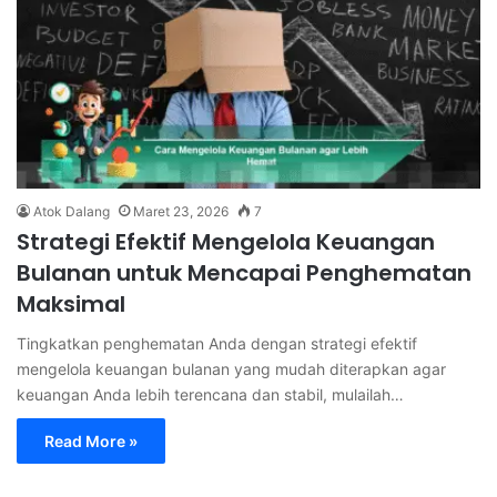
Atok Dalang
Maret 23, 2026
7
Strategi Efektif Mengelola Keuangan
Bulanan untuk Mencapai Penghematan
Maksimal
Tingkatkan penghematan Anda dengan strategi efektif
mengelola keuangan bulanan yang mudah diterapkan agar
keuangan Anda lebih terencana dan stabil, mulailah…
Read More »