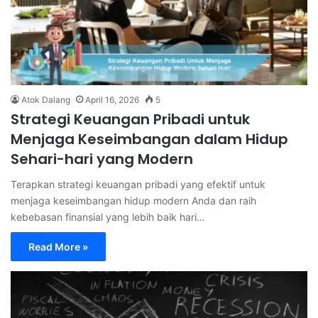
Atok Dalang
April 16, 2026
5
Strategi Keuangan Pribadi untuk
Menjaga Keseimbangan dalam Hidup
Sehari-hari yang Modern
Terapkan strategi keuangan pribadi yang efektif untuk
menjaga keseimbangan hidup modern Anda dan raih
kebebasan finansial yang lebih baik hari…
Read More »