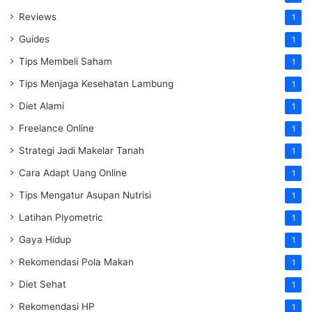
Reviews
1
Guides
1
Tips Membeli Saham
1
Tips Menjaga Kesehatan Lambung
1
Diet Alami
1
Freelance Online
1
Strategi Jadi Makelar Tanah
1
Cara Adapt Uang Online
1
Tips Mengatur Asupan Nutrisi
1
Latihan Plyometric
1
Gaya Hidup
1
Rekomendasi Pola Makan
1
Diet Sehat
1
Rekomendasi HP
1