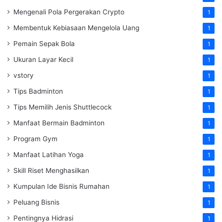
Mengenali Pola Pergerakan Crypto
1
Membentuk Kebiasaan Mengelola Uang
1
Pemain Sepak Bola
1
Ukuran Layar Kecil
1
vstory
1
Tips Badminton
1
Tips Memilih Jenis Shuttlecock
1
Manfaat Bermain Badminton
1
Program Gym
1
Manfaat Latihan Yoga
1
Skill Riset Menghasilkan
1
Kumpulan Ide Bisnis Rumahan
1
Peluang Bisnis
1
Pentingnya Hidrasi
1