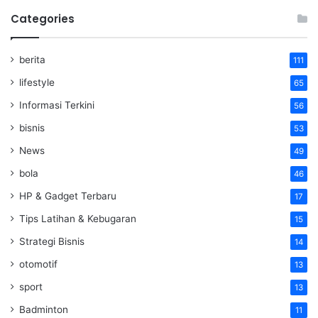
Categories
berita
111
lifestyle
65
Informasi Terkini
56
bisnis
53
News
49
bola
46
HP & Gadget Terbaru
17
Tips Latihan & Kebugaran
15
Strategi Bisnis
14
otomotif
13
sport
13
Badminton
11