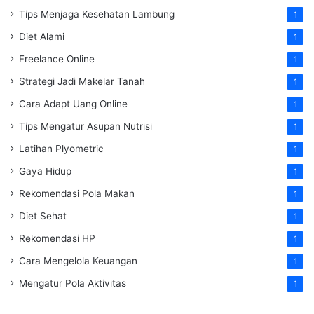
Tips Menjaga Kesehatan Lambung
1
Diet Alami
1
Freelance Online
1
Strategi Jadi Makelar Tanah
1
Cara Adapt Uang Online
1
Tips Mengatur Asupan Nutrisi
1
Latihan Plyometric
1
Gaya Hidup
1
Rekomendasi Pola Makan
1
Diet Sehat
1
Rekomendasi HP
1
Cara Mengelola Keuangan
1
Mengatur Pola Aktivitas
1