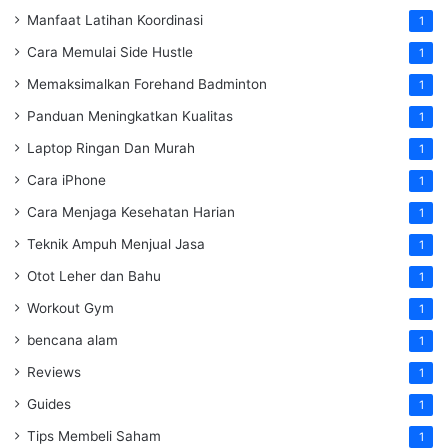
Manfaat Latihan Koordinasi
1
Cara Memulai Side Hustle
1
Memaksimalkan Forehand Badminton
1
Panduan Meningkatkan Kualitas
1
Laptop Ringan Dan Murah
1
Cara iPhone
1
Cara Menjaga Kesehatan Harian
1
Teknik Ampuh Menjual Jasa
1
Otot Leher dan Bahu
1
Workout Gym
1
bencana alam
1
Reviews
1
Guides
1
Tips Membeli Saham
1