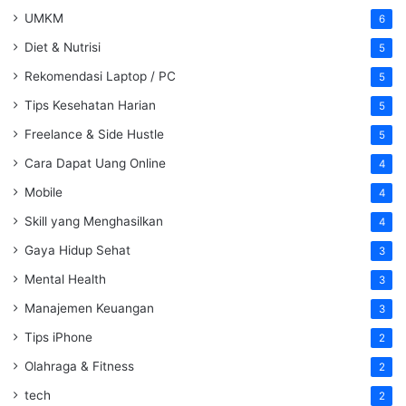
UMKM
6
Diet & Nutrisi
5
Rekomendasi Laptop / PC
5
Tips Kesehatan Harian
5
Freelance & Side Hustle
5
Cara Dapat Uang Online
4
Mobile
4
Skill yang Menghasilkan
4
Gaya Hidup Sehat
3
Mental Health
3
Manajemen Keuangan
3
Tips iPhone
2
Olahraga & Fitness
2
tech
2