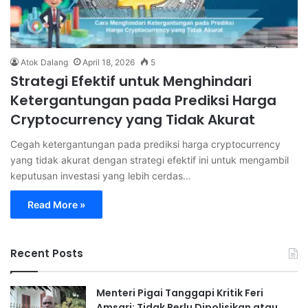
Atok Dalang
April 18, 2026
5
Strategi Efektif untuk Menghindari
Ketergantungan pada Prediksi Harga
Cryptocurrency yang Tidak Akurat
Cegah ketergantungan pada prediksi harga cryptocurrency
yang tidak akurat dengan strategi efektif ini untuk mengambil
keputusan investasi yang lebih cerdas…
Read More »
Recent Posts
Menteri Pigai Tanggapi Kritik Feri
Amsari: Tidak Perlu Dipolisikan atau