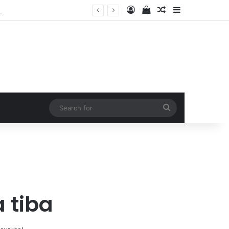
Log In
View your shopping 
Random Article
Sidebar
2026
Search
for
 tiba