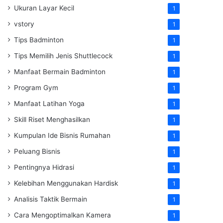
Ukuran Layar Kecil
1
vstory
1
Tips Badminton
1
Tips Memilih Jenis Shuttlecock
1
Manfaat Bermain Badminton
1
Program Gym
1
Manfaat Latihan Yoga
1
Skill Riset Menghasilkan
1
Kumpulan Ide Bisnis Rumahan
1
Peluang Bisnis
1
Pentingnya Hidrasi
1
Kelebihan Menggunakan Hardisk
1
Analisis Taktik Bermain
1
Cara Mengoptimalkan Kamera
1