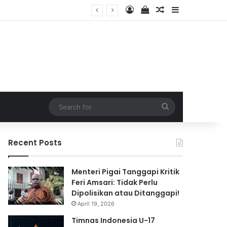
Log In
View your shopping 
Random Article
Sidebar
026
Search
for
Recent Posts
Menteri Pigai Tanggapi Kritik
Feri Amsari: Tidak Perlu
Dipolisikan atau Ditanggapi!
April 19, 2026
Timnas Indonesia U-17