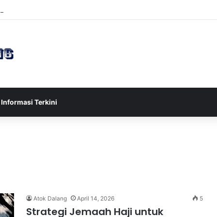
ia U-17 Tereliminasi, Berikut 4 Tim Lolos ke Semifinal Piala AFF U-17 2
Informasi Terkini
Atok Dalang
April 14, 2026
5
Strategi Jemaah Haji untuk