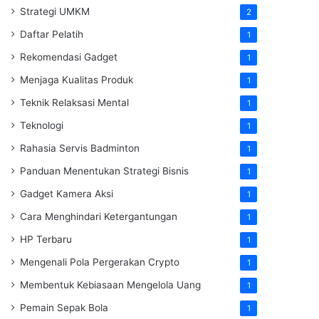
Strategi UMKM
2
Daftar Pelatih
1
Rekomendasi Gadget
1
Menjaga Kualitas Produk
1
Teknik Relaksasi Mental
1
Teknologi
1
Rahasia Servis Badminton
1
Panduan Menentukan Strategi Bisnis
1
Gadget Kamera Aksi
1
Cara Menghindari Ketergantungan
1
HP Terbaru
1
Mengenali Pola Pergerakan Crypto
1
Membentuk Kebiasaan Mengelola Uang
1
Pemain Sepak Bola
1