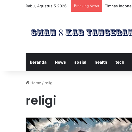
Rabu, Agustus 5 2026
Breaking News
Timnas Indones
Beranda
News
sosial
health
tech
Home
/
religi
religi