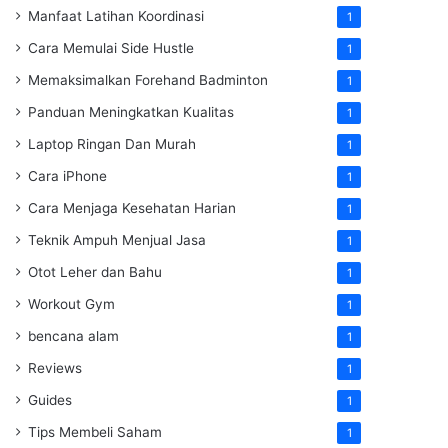
Manfaat Latihan Koordinasi
1
Cara Memulai Side Hustle
1
Memaksimalkan Forehand Badminton
1
Panduan Meningkatkan Kualitas
1
Laptop Ringan Dan Murah
1
Cara iPhone
1
Cara Menjaga Kesehatan Harian
1
Teknik Ampuh Menjual Jasa
1
Otot Leher dan Bahu
1
Workout Gym
1
bencana alam
1
Reviews
1
Guides
1
Tips Membeli Saham
1