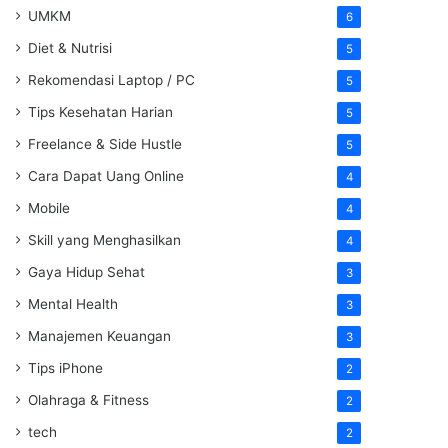
UMKM
6
Diet & Nutrisi
5
Rekomendasi Laptop / PC
5
Tips Kesehatan Harian
5
Freelance & Side Hustle
5
Cara Dapat Uang Online
4
Mobile
4
Skill yang Menghasilkan
4
Gaya Hidup Sehat
3
Mental Health
3
Manajemen Keuangan
3
Tips iPhone
2
Olahraga & Fitness
2
tech
2