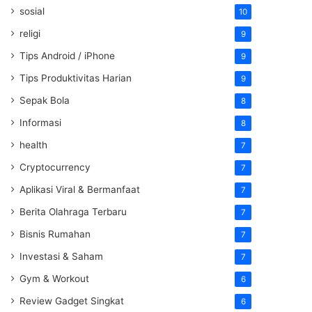
sosial
10
religi
9
Tips Android / iPhone
9
Tips Produktivitas Harian
9
Sepak Bola
8
Informasi
8
health
7
Cryptocurrency
7
Aplikasi Viral & Bermanfaat
7
Berita Olahraga Terbaru
7
Bisnis Rumahan
7
Investasi & Saham
7
Gym & Workout
6
Review Gadget Singkat
6