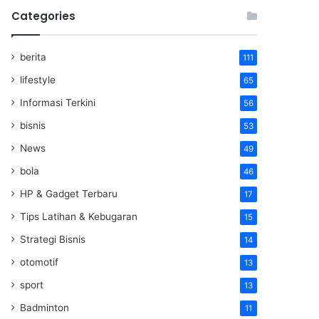
Categories
berita
111
lifestyle
65
Informasi Terkini
56
bisnis
53
News
49
bola
46
HP & Gadget Terbaru
17
Tips Latihan & Kebugaran
15
Strategi Bisnis
14
otomotif
13
sport
13
Badminton
11