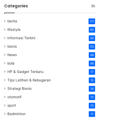
Categories
berita
111
lifestyle
65
Informasi Terkini
56
bisnis
53
News
49
bola
46
HP & Gadget Terbaru
17
Tips Latihan & Kebugaran
15
Strategi Bisnis
14
otomotif
13
sport
13
Badminton
11