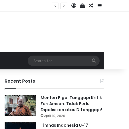
Log In
View your shopping 
Random Article
Sidebar
026
Search
for
Recent Posts
Menteri Pigai Tanggapi Kritik
Feri Amsari: Tidak Perlu
Dipolisikan atau Ditanggapi!
April 19, 2026
Timnas Indonesia U-17