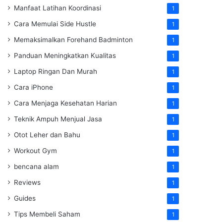
Manfaat Latihan Koordinasi
1
Cara Memulai Side Hustle
1
Memaksimalkan Forehand Badminton
1
Panduan Meningkatkan Kualitas
1
Laptop Ringan Dan Murah
1
Cara iPhone
1
Cara Menjaga Kesehatan Harian
1
Teknik Ampuh Menjual Jasa
1
Otot Leher dan Bahu
1
Workout Gym
1
bencana alam
1
Reviews
1
Guides
1
Tips Membeli Saham
1