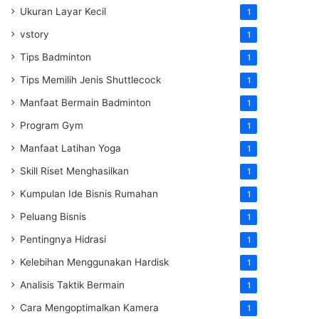
Ukuran Layar Kecil
1
vstory
1
Tips Badminton
1
Tips Memilih Jenis Shuttlecock
1
Manfaat Bermain Badminton
1
Program Gym
1
Manfaat Latihan Yoga
1
Skill Riset Menghasilkan
1
Kumpulan Ide Bisnis Rumahan
1
Peluang Bisnis
1
Pentingnya Hidrasi
1
Kelebihan Menggunakan Hardisk
1
Analisis Taktik Bermain
1
Cara Mengoptimalkan Kamera
1