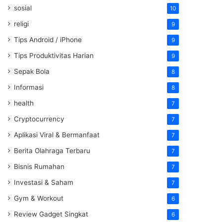
sosial
10
religi
9
Tips Android / iPhone
9
Tips Produktivitas Harian
9
Sepak Bola
8
Informasi
8
health
7
Cryptocurrency
7
Aplikasi Viral & Bermanfaat
7
Berita Olahraga Terbaru
7
Bisnis Rumahan
7
Investasi & Saham
7
Gym & Workout
6
Review Gadget Singkat
6