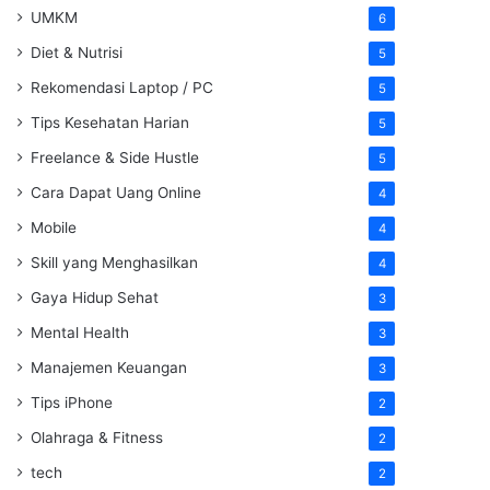
UMKM
6
Diet & Nutrisi
5
Rekomendasi Laptop / PC
5
Tips Kesehatan Harian
5
Freelance & Side Hustle
5
Cara Dapat Uang Online
4
Mobile
4
Skill yang Menghasilkan
4
Gaya Hidup Sehat
3
Mental Health
3
Manajemen Keuangan
3
Tips iPhone
2
Olahraga & Fitness
2
tech
2