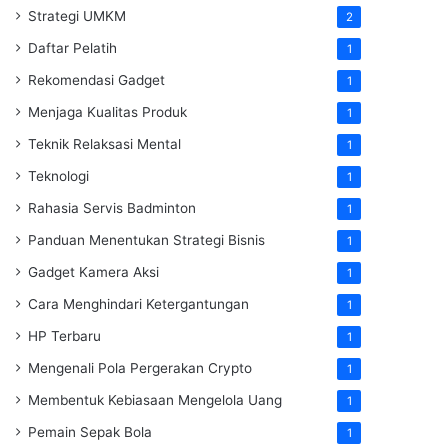
Strategi UMKM
2
Daftar Pelatih
1
Rekomendasi Gadget
1
Menjaga Kualitas Produk
1
Teknik Relaksasi Mental
1
Teknologi
1
Rahasia Servis Badminton
1
Panduan Menentukan Strategi Bisnis
1
Gadget Kamera Aksi
1
Cara Menghindari Ketergantungan
1
HP Terbaru
1
Mengenali Pola Pergerakan Crypto
1
Membentuk Kebiasaan Mengelola Uang
1
Pemain Sepak Bola
1