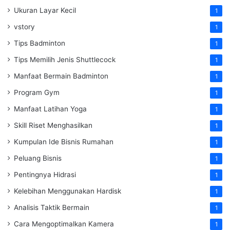
Ukuran Layar Kecil
1
vstory
1
Tips Badminton
1
Tips Memilih Jenis Shuttlecock
1
Manfaat Bermain Badminton
1
Program Gym
1
Manfaat Latihan Yoga
1
Skill Riset Menghasilkan
1
Kumpulan Ide Bisnis Rumahan
1
Peluang Bisnis
1
Pentingnya Hidrasi
1
Kelebihan Menggunakan Hardisk
1
Analisis Taktik Bermain
1
Cara Mengoptimalkan Kamera
1