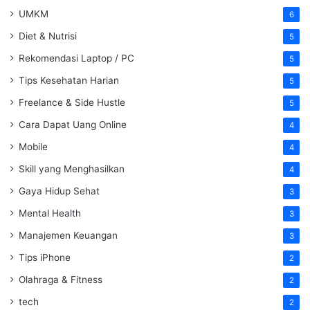
UMKM
6
Diet & Nutrisi
5
Rekomendasi Laptop / PC
5
Tips Kesehatan Harian
5
Freelance & Side Hustle
5
Cara Dapat Uang Online
4
Mobile
4
Skill yang Menghasilkan
4
Gaya Hidup Sehat
3
Mental Health
3
Manajemen Keuangan
3
Tips iPhone
2
Olahraga & Fitness
2
tech
2