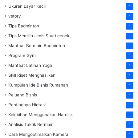
Ukuran Layar Kecil
1
vstory
1
Tips Badminton
1
Tips Memilih Jenis Shuttlecock
1
Manfaat Bermain Badminton
1
Program Gym
1
Manfaat Latihan Yoga
1
Skill Riset Menghasilkan
1
Kumpulan Ide Bisnis Rumahan
1
Peluang Bisnis
1
Pentingnya Hidrasi
1
Kelebihan Menggunakan Hardisk
1
Analisis Taktik Bermain
1
Cara Mengoptimalkan Kamera
1