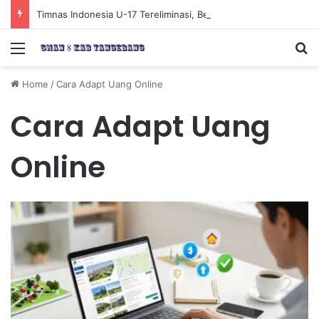
Timnas Indonesia U-17 Tereliminasi, Berikut 4 Tim Lolos ke Semifinal Piala AFF U-17 2026
Menu
Se
Home
/
Cara Adapt Uang Online
Cara Adapt Uang
Online