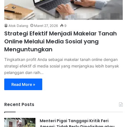
Atok Dalang
Maret 27, 2026
9
Strategi Efektif Menjadi Makelar Tanah
Online Melalui Media Sosial yang
Menguntungkan
Tingkatkan profit Anda sebagai makelar tanah online dengan
strategi efektif di media sosial yang menjangkau lebih banyak
pelanggan dan raih…
Read More »
Recent Posts
Menteri Pigai Tanggapi Kritik Feri
Amsari: Tidak Perlu Dipolisikan atau