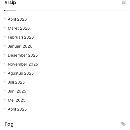
Arsip
April 2026
Maret 2026
Februari 2026
Januari 2026
Desember 2025
November 2025
Agustus 2025
Juli 2025
Juni 2025
Mei 2025
April 2025
Tag