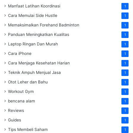
Manfaat Latihan Koordinasi
1
Cara Memulai Side Hustle
1
Memaksimalkan Forehand Badminton
1
Panduan Meningkatkan Kualitas
1
Laptop Ringan Dan Murah
1
Cara iPhone
1
Cara Menjaga Kesehatan Harian
1
Teknik Ampuh Menjual Jasa
1
Otot Leher dan Bahu
1
Workout Gym
1
bencana alam
1
Reviews
1
Guides
1
Tips Membeli Saham
1