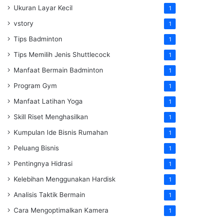
Ukuran Layar Kecil
1
vstory
1
Tips Badminton
1
Tips Memilih Jenis Shuttlecock
1
Manfaat Bermain Badminton
1
Program Gym
1
Manfaat Latihan Yoga
1
Skill Riset Menghasilkan
1
Kumpulan Ide Bisnis Rumahan
1
Peluang Bisnis
1
Pentingnya Hidrasi
1
Kelebihan Menggunakan Hardisk
1
Analisis Taktik Bermain
1
Cara Mengoptimalkan Kamera
1