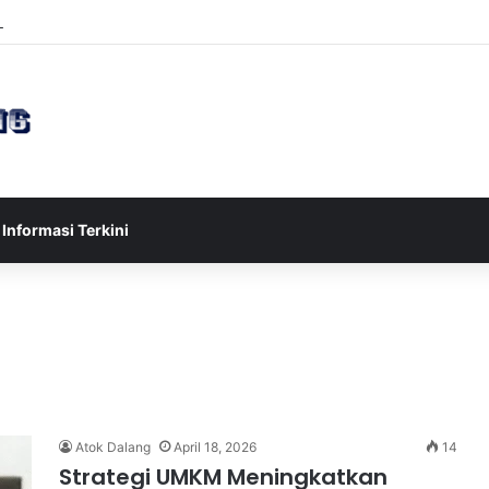
sia U-17 Tereliminasi, Berikut 4 Tim Lolos ke Semifinal Piala AFF U-17 
Informasi Terkini
Atok Dalang
April 18, 2026
14
Strategi UMKM Meningkatkan