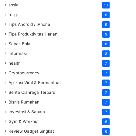
sosial
10
religi
9
Tips Android / iPhone
9
Tips Produktivitas Harian
9
Sepak Bola
8
Informasi
8
health
7
Cryptocurrency
7
Aplikasi Viral & Bermanfaat
7
Berita Olahraga Terbaru
7
Bisnis Rumahan
7
Investasi & Saham
7
Gym & Workout
6
Review Gadget Singkat
6