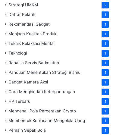
Strategi UMKM
2
Daftar Pelatih
1
Rekomendasi Gadget
1
Menjaga Kualitas Produk
1
Teknik Relaksasi Mental
1
Teknologi
1
Rahasia Servis Badminton
1
Panduan Menentukan Strategi Bisnis
1
Gadget Kamera Aksi
1
Cara Menghindari Ketergantungan
1
HP Terbaru
1
Mengenali Pola Pergerakan Crypto
1
Membentuk Kebiasaan Mengelola Uang
1
Pemain Sepak Bola
1