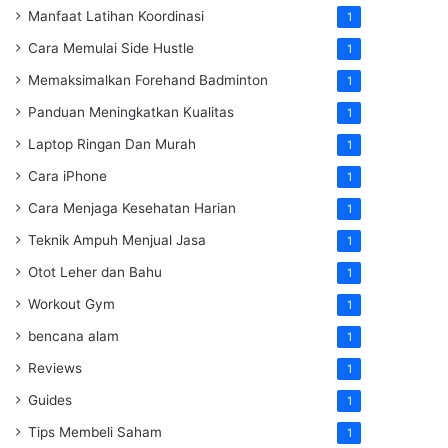
Manfaat Latihan Koordinasi
1
Cara Memulai Side Hustle
1
Memaksimalkan Forehand Badminton
1
Panduan Meningkatkan Kualitas
1
Laptop Ringan Dan Murah
1
Cara iPhone
1
Cara Menjaga Kesehatan Harian
1
Teknik Ampuh Menjual Jasa
1
Otot Leher dan Bahu
1
Workout Gym
1
bencana alam
1
Reviews
1
Guides
1
Tips Membeli Saham
1