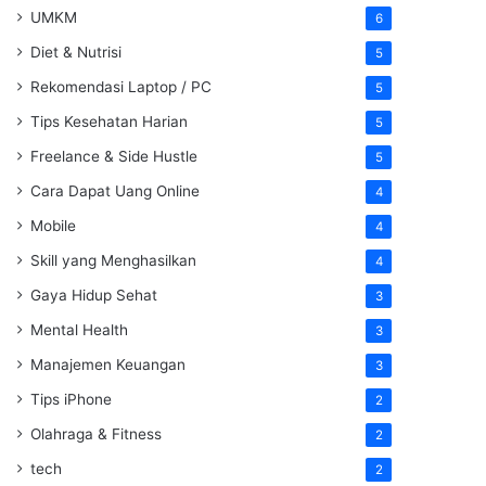
UMKM
6
Diet & Nutrisi
5
Rekomendasi Laptop / PC
5
Tips Kesehatan Harian
5
Freelance & Side Hustle
5
Cara Dapat Uang Online
4
Mobile
4
Skill yang Menghasilkan
4
Gaya Hidup Sehat
3
Mental Health
3
Manajemen Keuangan
3
Tips iPhone
2
Olahraga & Fitness
2
tech
2