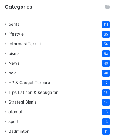
Categories
berita
111
lifestyle
65
Informasi Terkini
56
bisnis
53
News
49
bola
46
HP & Gadget Terbaru
17
Tips Latihan & Kebugaran
15
Strategi Bisnis
14
otomotif
13
sport
13
Badminton
11