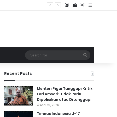
Log In
View your shopping 
Random Article
Sidebar
2026
Search
for
Recent Posts
Menteri Pigai Tanggapi Kritik
Feri Amsari: Tidak Perlu
Dipolisikan atau Ditanggapi!
April 19, 2026
Timnas Indonesia U-17