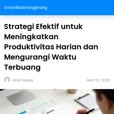
Sman8kabtangerang
Strategi Efektif untuk
Meningkatkan
Produktivitas Harian dan
Mengurangi Waktu
Terbuang
April 19, 2026
Atok Dalang