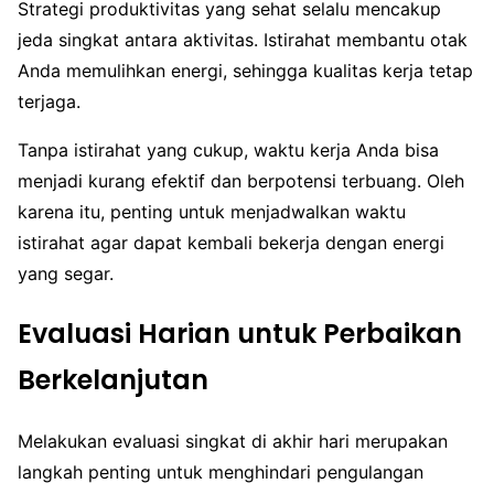
Strategi produktivitas yang sehat selalu mencakup
jeda singkat antara aktivitas. Istirahat membantu otak
Anda memulihkan energi, sehingga kualitas kerja tetap
terjaga.
Tanpa istirahat yang cukup, waktu kerja Anda bisa
menjadi kurang efektif dan berpotensi terbuang. Oleh
karena itu, penting untuk menjadwalkan waktu
istirahat agar dapat kembali bekerja dengan energi
yang segar.
Evaluasi Harian untuk Perbaikan
Berkelanjutan
Melakukan evaluasi singkat di akhir hari merupakan
langkah penting untuk menghindari pengulangan