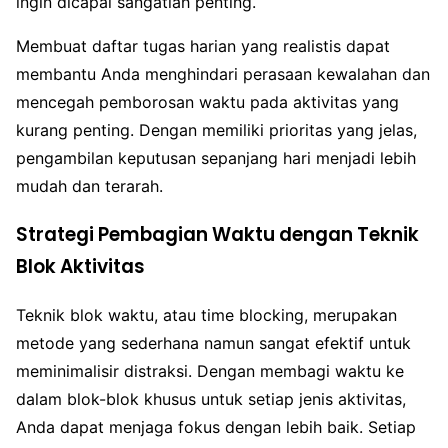
ingin dicapai sangatlah penting.
Membuat daftar tugas harian yang realistis dapat
membantu Anda menghindari perasaan kewalahan dan
mencegah pemborosan waktu pada aktivitas yang
kurang penting. Dengan memiliki prioritas yang jelas,
pengambilan keputusan sepanjang hari menjadi lebih
mudah dan terarah.
Strategi Pembagian Waktu dengan Teknik
Blok Aktivitas
Teknik blok waktu, atau time blocking, merupakan
metode yang sederhana namun sangat efektif untuk
meminimalisir distraksi. Dengan membagi waktu ke
dalam blok-blok khusus untuk setiap jenis aktivitas,
Anda dapat menjaga fokus dengan lebih baik. Setiap