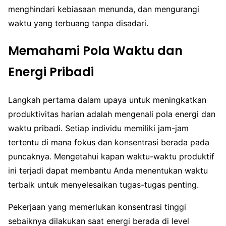
menghindari kebiasaan menunda, dan mengurangi
waktu yang terbuang tanpa disadari.
Memahami Pola Waktu dan
Energi Pribadi
Langkah pertama dalam upaya untuk meningkatkan
produktivitas harian adalah mengenali pola energi dan
waktu pribadi. Setiap individu memiliki jam-jam
tertentu di mana fokus dan konsentrasi berada pada
puncaknya. Mengetahui kapan waktu-waktu produktif
ini terjadi dapat membantu Anda menentukan waktu
terbaik untuk menyelesaikan tugas-tugas penting.
Pekerjaan yang memerlukan konsentrasi tinggi
sebaiknya dilakukan saat energi berada di level