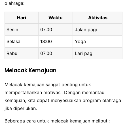
olahraga:
Hari
Waktu
Aktivitas
Senin
07:00
Jalan pagi
Selasa
18:00
Yoga
Rabu
07:00
Lari pagi
Melacak Kemajuan
Melacak kemajuan sangat penting untuk
mempertahankan motivasi. Dengan memantau
kemajuan, kita dapat menyesuaikan program olahraga
jika diperlukan.
Beberapa cara untuk melacak kemajuan meliputi: