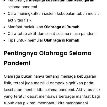
selama pandemi
Cara meningkatkan sistem kekebalan tubuh melalui
aktivitas fisik
Manfaat melakukan
Olahraga di Rumah
Cara tetap aktif dan sehat selama masa pandemi
Tips untuk memulai
Olahraga di Rumah
Pentingnya Olahraga Selama
Pandemi
Olahraga bukan hanya tentang menjaga kebugaran
fisik, tetapi juga memiliki dampak signifikan pada
kesehatan mental kita selama pandemi. Aktivitas fisik
yang teratur dapat membawa berbagai manfaat bagi
tubuh dan pikiran, membantu kita menghadapi