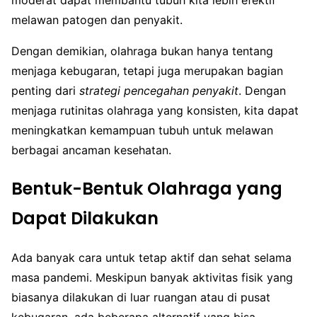
melawan patogen dan penyakit.
Dengan demikian, olahraga bukan hanya tentang
menjaga kebugaran, tetapi juga merupakan bagian
penting dari
strategi pencegahan penyakit
. Dengan
menjaga rutinitas olahraga yang konsisten, kita dapat
meningkatkan kemampuan tubuh untuk melawan
berbagai ancaman kesehatan.
Bentuk-Bentuk Olahraga yang
Dapat Dilakukan
Ada banyak cara untuk tetap aktif dan sehat selama
masa pandemi. Meskipun banyak aktivitas fisik yang
biasanya dilakukan di luar ruangan atau di pusat
kebugaran, ada beberapa alternatif yang bisa