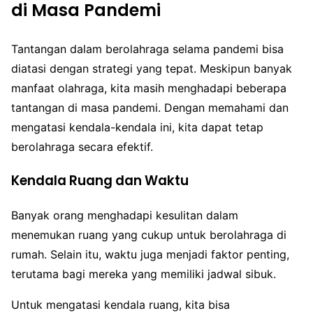
di Masa Pandemi
Tantangan dalam berolahraga selama pandemi bisa
diatasi dengan strategi yang tepat. Meskipun banyak
manfaat olahraga, kita masih menghadapi beberapa
tantangan di masa pandemi. Dengan memahami dan
mengatasi kendala-kendala ini, kita dapat tetap
berolahraga secara efektif.
Kendala Ruang dan Waktu
Banyak orang menghadapi kesulitan dalam
menemukan ruang yang cukup untuk berolahraga di
rumah. Selain itu, waktu juga menjadi faktor penting,
terutama bagi mereka yang memiliki jadwal sibuk.
Untuk mengatasi kendala ruang, kita bisa