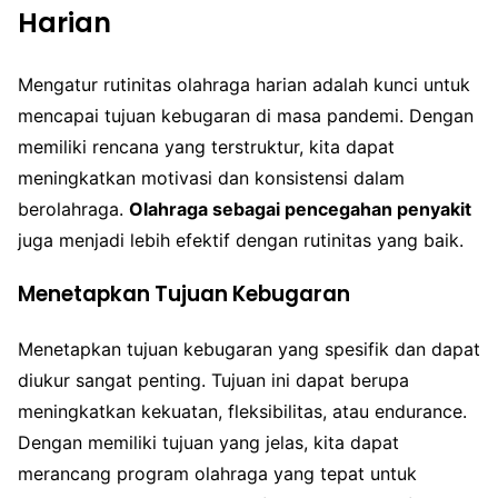
Harian
Mengatur rutinitas olahraga harian adalah kunci untuk
mencapai tujuan kebugaran di masa pandemi. Dengan
memiliki rencana yang terstruktur, kita dapat
meningkatkan motivasi dan konsistensi dalam
berolahraga.
Olahraga sebagai pencegahan penyakit
juga menjadi lebih efektif dengan rutinitas yang baik.
Menetapkan Tujuan Kebugaran
Menetapkan tujuan kebugaran yang spesifik dan dapat
diukur sangat penting. Tujuan ini dapat berupa
meningkatkan kekuatan, fleksibilitas, atau endurance.
Dengan memiliki tujuan yang jelas, kita dapat
merancang program olahraga yang tepat untuk