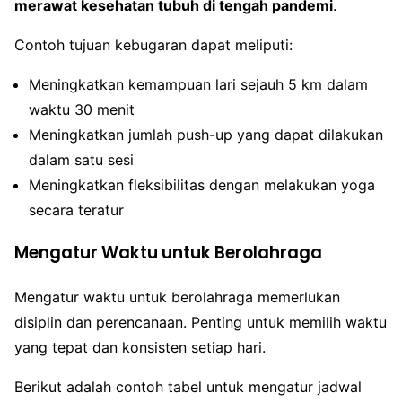
merawat kesehatan tubuh di tengah pandemi
.
Contoh tujuan kebugaran dapat meliputi:
Meningkatkan kemampuan lari sejauh 5 km dalam
waktu 30 menit
Meningkatkan jumlah push-up yang dapat dilakukan
dalam satu sesi
Meningkatkan fleksibilitas dengan melakukan yoga
secara teratur
Mengatur Waktu untuk Berolahraga
Mengatur waktu untuk berolahraga memerlukan
disiplin dan perencanaan. Penting untuk memilih waktu
yang tepat dan konsisten setiap hari.
Berikut adalah contoh tabel untuk mengatur jadwal