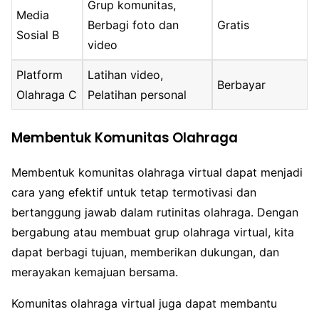
Grup komunitas,
Media
Berbagi foto dan
Gratis
Sosial B
video
Platform
Latihan video,
Berbayar
Olahraga C
Pelatihan personal
Membentuk Komunitas Olahraga
Membentuk komunitas olahraga virtual dapat menjadi
cara yang efektif untuk tetap termotivasi dan
bertanggung jawab dalam rutinitas olahraga. Dengan
bergabung atau membuat grup olahraga virtual, kita
dapat berbagi tujuan, memberikan dukungan, dan
merayakan kemajuan bersama.
Komunitas olahraga virtual juga dapat membantu