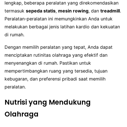
lengkap, beberapa peralatan yang direkomendasikan
termasuk
sepeda statis
,
mesin rowing
, dan
treadmill
.
Peralatan-peralatan ini memungkinkan Anda untuk
melakukan berbagai jenis latihan kardio dan kekuatan
di rumah.
Dengan memilih peralatan yang tepat, Anda dapat
menciptakan rutinitas olahraga yang efektif dan
menyenangkan di rumah. Pastikan untuk
mempertimbangkan ruang yang tersedia, tujuan
kebugaran, dan preferensi pribadi saat memilih
peralatan.
Nutrisi yang Mendukung
Olahraga