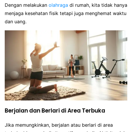
Dengan melakukan
olahraga
di rumah, kita tidak hanya
menjaga kesehatan fisik tetapi juga menghemat waktu
dan uang.
Berjalan dan Berlari di Area Terbuka
Jika memungkinkan, berjalan atau berlari di area