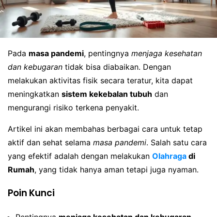
Pada
masa pandemi
, pentingnya
menjaga kesehatan
dan kebugaran
tidak bisa diabaikan. Dengan
melakukan aktivitas fisik secara teratur, kita dapat
meningkatkan
sistem kekebalan tubuh
dan
mengurangi risiko terkena penyakit.
Artikel ini akan membahas berbagai cara untuk tetap
aktif dan sehat selama
masa pandemi
. Salah satu cara
yang efektif adalah dengan melakukan
Olahraga
di
Rumah
, yang tidak hanya aman tetapi juga nyaman.
Poin Kunci
Pentingnya
menjaga kesehatan dan kebugaran