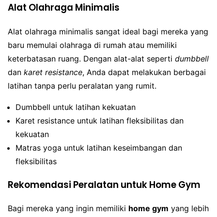
Alat Olahraga Minimalis
Alat olahraga minimalis sangat ideal bagi mereka yang
baru memulai olahraga di rumah atau memiliki
keterbatasan ruang. Dengan alat-alat seperti
dumbbell
dan
karet resistance
, Anda dapat melakukan berbagai
latihan tanpa perlu peralatan yang rumit.
Dumbbell untuk latihan kekuatan
Karet resistance untuk latihan fleksibilitas dan
kekuatan
Matras yoga untuk latihan keseimbangan dan
fleksibilitas
Rekomendasi Peralatan untuk Home Gym
Bagi mereka yang ingin memiliki
home gym
yang lebih