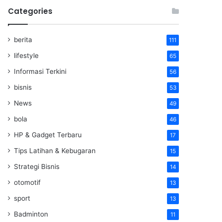
Categories
berita
111
lifestyle
65
Informasi Terkini
56
bisnis
53
News
49
bola
46
HP & Gadget Terbaru
17
Tips Latihan & Kebugaran
15
Strategi Bisnis
14
otomotif
13
sport
13
Badminton
11