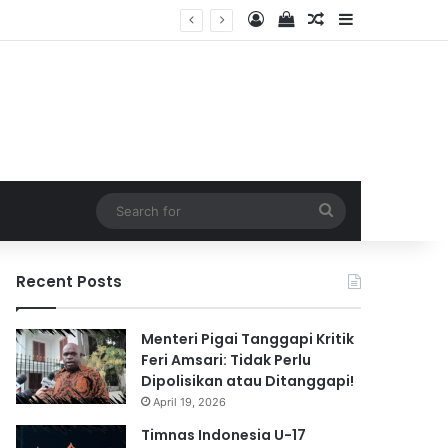
Log In
View your shopping 
Random Article
Sidebar
2026
Search
for
Recent Posts
Menteri Pigai Tanggapi Kritik
Feri Amsari: Tidak Perlu
Dipolisikan atau Ditanggapi!
April 19, 2026
Timnas Indonesia U-17