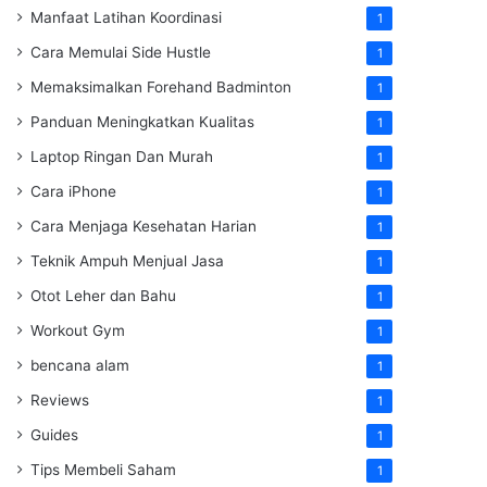
Manfaat Latihan Koordinasi
1
Cara Memulai Side Hustle
1
Memaksimalkan Forehand Badminton
1
Panduan Meningkatkan Kualitas
1
Laptop Ringan Dan Murah
1
Cara iPhone
1
Cara Menjaga Kesehatan Harian
1
Teknik Ampuh Menjual Jasa
1
Otot Leher dan Bahu
1
Workout Gym
1
bencana alam
1
Reviews
1
Guides
1
Tips Membeli Saham
1