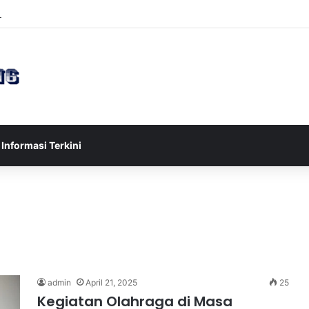
sia U-17 Tereliminasi, Berikut 4 Tim Lolos ke Semifinal Piala AFF U-17 
Informasi Terkini
admin
April 21, 2025
25
Kegiatan Olahraga di Masa