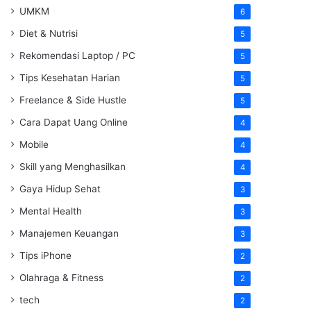
UMKM
6
Diet & Nutrisi
5
Rekomendasi Laptop / PC
5
Tips Kesehatan Harian
5
Freelance & Side Hustle
5
Cara Dapat Uang Online
4
Mobile
4
Skill yang Menghasilkan
4
Gaya Hidup Sehat
3
Mental Health
3
Manajemen Keuangan
3
Tips iPhone
2
Olahraga & Fitness
2
tech
2