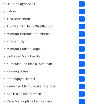
Ukuran Layar Kecil
1
vstory
1
Tips Badminton
1
Tips Memilih Jenis Shuttlecock
1
Manfaat Bermain Badminton
1
Program Gym
1
Manfaat Latihan Yoga
1
Skill Riset Menghasilkan
1
Kumpulan Ide Bisnis Rumahan
1
Peluang Bisnis
1
Pentingnya Hidrasi
1
Kelebihan Menggunakan Hardisk
1
Analisis Taktik Bermain
1
Cara Mengoptimalkan Kamera
1