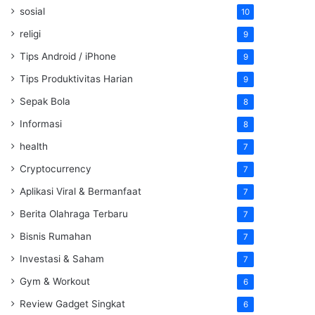
sosial
10
religi
9
Tips Android / iPhone
9
Tips Produktivitas Harian
9
Sepak Bola
8
Informasi
8
health
7
Cryptocurrency
7
Aplikasi Viral & Bermanfaat
7
Berita Olahraga Terbaru
7
Bisnis Rumahan
7
Investasi & Saham
7
Gym & Workout
6
Review Gadget Singkat
6