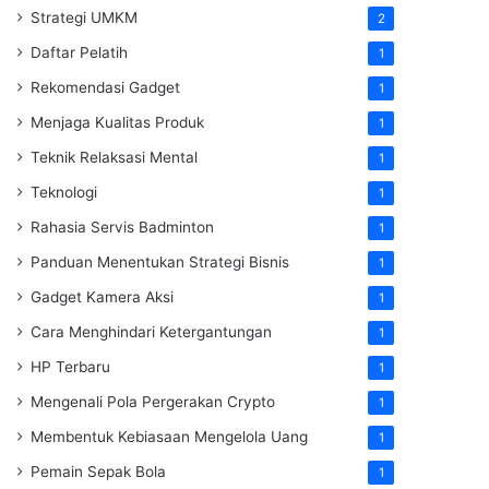
Strategi UMKM
2
Daftar Pelatih
1
Rekomendasi Gadget
1
Menjaga Kualitas Produk
1
Teknik Relaksasi Mental
1
Teknologi
1
Rahasia Servis Badminton
1
Panduan Menentukan Strategi Bisnis
1
Gadget Kamera Aksi
1
Cara Menghindari Ketergantungan
1
HP Terbaru
1
Mengenali Pola Pergerakan Crypto
1
Membentuk Kebiasaan Mengelola Uang
1
Pemain Sepak Bola
1