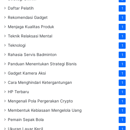
Daftar Pelatih
1
Rekomendasi Gadget
1
Menjaga Kualitas Produk
1
Teknik Relaksasi Mental
1
Teknologi
1
Rahasia Servis Badminton
1
Panduan Menentukan Strategi Bisnis
1
Gadget Kamera Aksi
1
Cara Menghindari Ketergantungan
1
HP Terbaru
1
Mengenali Pola Pergerakan Crypto
1
Membentuk Kebiasaan Mengelola Uang
1
Pemain Sepak Bola
1
Ukuran Layar Kecil
1