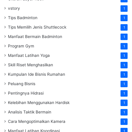
vstory
1
Tips Badminton
1
Tips Memilih Jenis Shuttlecock
1
Manfaat Bermain Badminton
1
Program Gym
1
Manfaat Latihan Yoga
1
Skill Riset Menghasilkan
1
Kumpulan Ide Bisnis Rumahan
1
Peluang Bisnis
1
Pentingnya Hidrasi
1
Kelebihan Menggunakan Hardisk
1
Analisis Taktik Bermain
1
Cara Mengoptimalkan Kamera
1
Manfaat Latihan Koordinasi
1