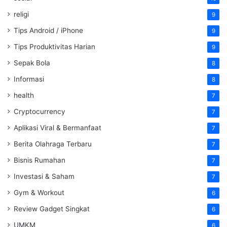
religi
9
Tips Android / iPhone
9
Tips Produktivitas Harian
9
Sepak Bola
8
Informasi
8
health
7
Cryptocurrency
7
Aplikasi Viral & Bermanfaat
7
Berita Olahraga Terbaru
7
Bisnis Rumahan
7
Investasi & Saham
7
Gym & Workout
6
Review Gadget Singkat
6
UMKM
6