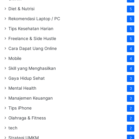
Diet & Nutrisi
5
Rekomendasi Laptop / PC
5
Tips Kesehatan Harian
5
Freelance & Side Hustle
5
Cara Dapat Uang Online
4
Mobile
4
Skill yang Menghasilkan
4
Gaya Hidup Sehat
3
Mental Health
3
Manajemen Keuangan
3
Tips iPhone
2
Olahraga & Fitness
2
tech
2
Strategi UMKM
2