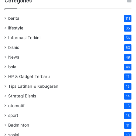
Categories
berita
111
lifestyle
65
Informasi Terkini
56
bisnis
53
News
49
bola
46
HP & Gadget Terbaru
17
Tips Latihan & Kebugaran
15
Strategi Bisnis
14
otomotif
13
sport
13
Badminton
11
sosial
10