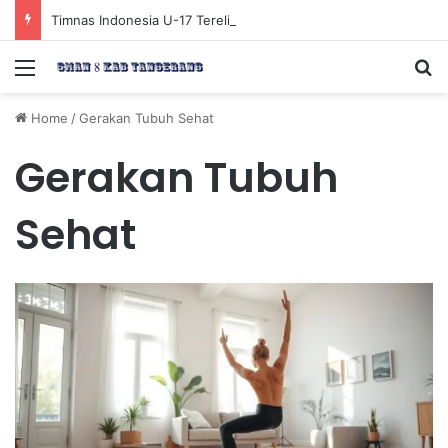
Timnas Indonesia U-17 Tereliminasi, Berikut 4 Tim Lolos ke Semifinal Piala AFF U-17 2026
Menu
Se
Home
/
Gerakan Tubuh Sehat
Gerakan Tubuh
Sehat