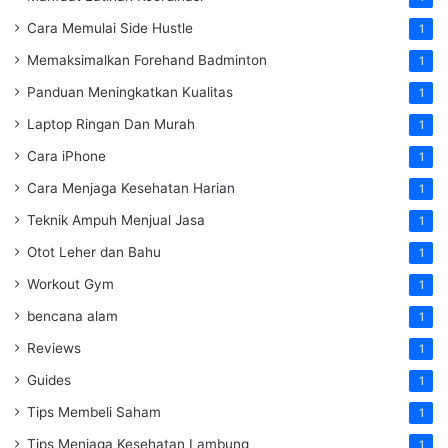
Cara Memulai Side Hustle
1
Memaksimalkan Forehand Badminton
1
Panduan Meningkatkan Kualitas
1
Laptop Ringan Dan Murah
1
Cara iPhone
1
Cara Menjaga Kesehatan Harian
1
Teknik Ampuh Menjual Jasa
1
Otot Leher dan Bahu
1
Workout Gym
1
bencana alam
1
Reviews
1
Guides
1
Tips Membeli Saham
1
Tips Menjaga Kesehatan Lambung
1