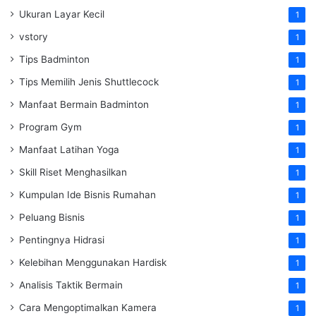
Ukuran Layar Kecil
1
vstory
1
Tips Badminton
1
Tips Memilih Jenis Shuttlecock
1
Manfaat Bermain Badminton
1
Program Gym
1
Manfaat Latihan Yoga
1
Skill Riset Menghasilkan
1
Kumpulan Ide Bisnis Rumahan
1
Peluang Bisnis
1
Pentingnya Hidrasi
1
Kelebihan Menggunakan Hardisk
1
Analisis Taktik Bermain
1
Cara Mengoptimalkan Kamera
1