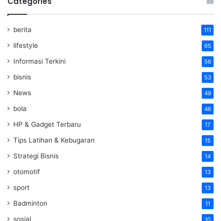
Categories
berita
111
lifestyle
65
Informasi Terkini
56
bisnis
53
News
49
bola
46
HP & Gadget Terbaru
17
Tips Latihan & Kebugaran
15
Strategi Bisnis
14
otomotif
13
sport
13
Badminton
11
sosial
10