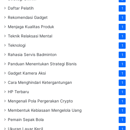
Daftar Pelatih
1
Rekomendasi Gadget
1
Menjaga Kualitas Produk
1
Teknik Relaksasi Mental
1
Teknologi
1
Rahasia Servis Badminton
1
Panduan Menentukan Strategi Bisnis
1
Gadget Kamera Aksi
1
Cara Menghindari Ketergantungan
1
HP Terbaru
1
Mengenali Pola Pergerakan Crypto
1
Membentuk Kebiasaan Mengelola Uang
1
Pemain Sepak Bola
1
Ukuran Layar Kecil
1