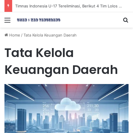
Strategi Menganalisis Pergerakan Institusi Besar (Big Money) di Pasar Modal
Menu
Se
Home
/
Tata Kelola Keuangan Daerah
Tata Kelola
Keuangan Daerah