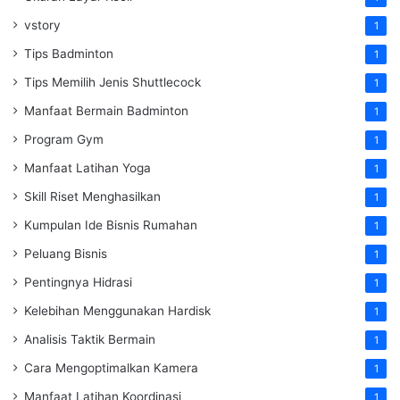
vstory
1
Tips Badminton
1
Tips Memilih Jenis Shuttlecock
1
Manfaat Bermain Badminton
1
Program Gym
1
Manfaat Latihan Yoga
1
Skill Riset Menghasilkan
1
Kumpulan Ide Bisnis Rumahan
1
Peluang Bisnis
1
Pentingnya Hidrasi
1
Kelebihan Menggunakan Hardisk
1
Analisis Taktik Bermain
1
Cara Mengoptimalkan Kamera
1
Manfaat Latihan Koordinasi
1