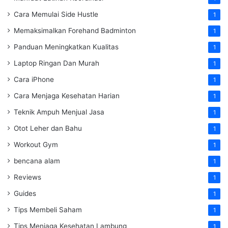
Cara Memulai Side Hustle
1
Memaksimalkan Forehand Badminton
1
Panduan Meningkatkan Kualitas
1
Laptop Ringan Dan Murah
1
Cara iPhone
1
Cara Menjaga Kesehatan Harian
1
Teknik Ampuh Menjual Jasa
1
Otot Leher dan Bahu
1
Workout Gym
1
bencana alam
1
Reviews
1
Guides
1
Tips Membeli Saham
1
Tips Menjaga Kesehatan Lambung
1