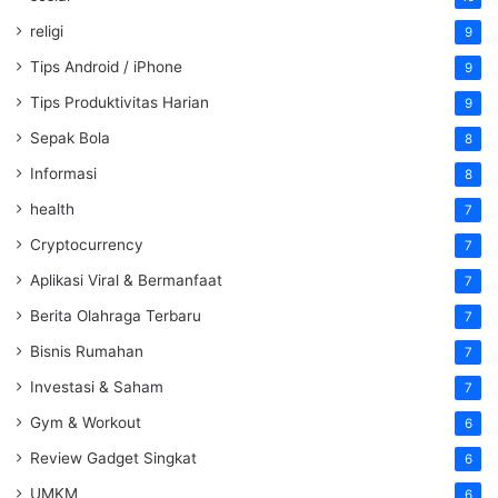
religi
9
Tips Android / iPhone
9
Tips Produktivitas Harian
9
Sepak Bola
8
Informasi
8
health
7
Cryptocurrency
7
Aplikasi Viral & Bermanfaat
7
Berita Olahraga Terbaru
7
Bisnis Rumahan
7
Investasi & Saham
7
Gym & Workout
6
Review Gadget Singkat
6
UMKM
6