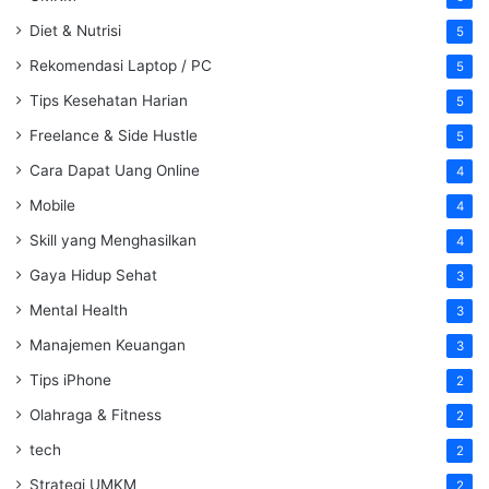
Diet & Nutrisi
5
Rekomendasi Laptop / PC
5
Tips Kesehatan Harian
5
Freelance & Side Hustle
5
Cara Dapat Uang Online
4
Mobile
4
Skill yang Menghasilkan
4
Gaya Hidup Sehat
3
Mental Health
3
Manajemen Keuangan
3
Tips iPhone
2
Olahraga & Fitness
2
tech
2
Strategi UMKM
2