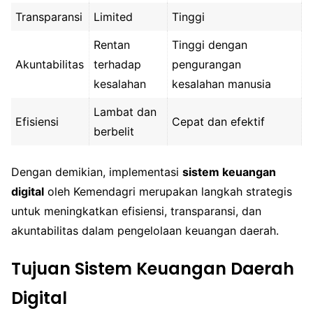
Transparansi
Limited
Tinggi
Rentan
Tinggi dengan
Akuntabilitas
terhadap
pengurangan
kesalahan
kesalahan manusia
Lambat dan
Efisiensi
Cepat dan efektif
berbelit
Dengan demikian, implementasi
sistem keuangan
digital
oleh Kemendagri merupakan langkah strategis
untuk meningkatkan efisiensi, transparansi, dan
akuntabilitas dalam pengelolaan keuangan daerah.
Tujuan Sistem Keuangan Daerah
Digital