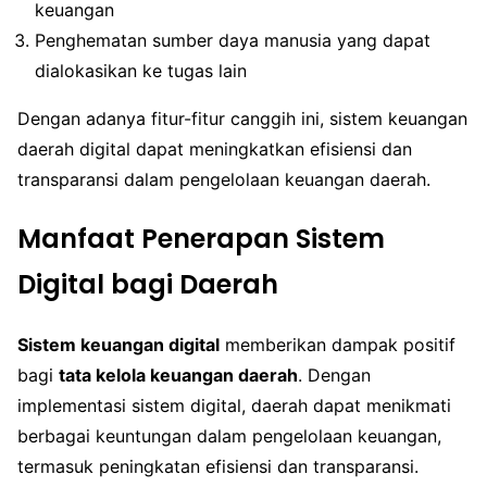
keuangan
Penghematan sumber daya manusia yang dapat
dialokasikan ke tugas lain
Dengan adanya fitur-fitur canggih ini, sistem keuangan
daerah digital dapat meningkatkan efisiensi dan
transparansi dalam pengelolaan keuangan daerah.
Manfaat Penerapan Sistem
Digital bagi Daerah
Sistem keuangan digital
memberikan dampak positif
bagi
tata kelola keuangan daerah
. Dengan
implementasi sistem digital, daerah dapat menikmati
berbagai keuntungan dalam pengelolaan keuangan,
termasuk peningkatan efisiensi dan transparansi.