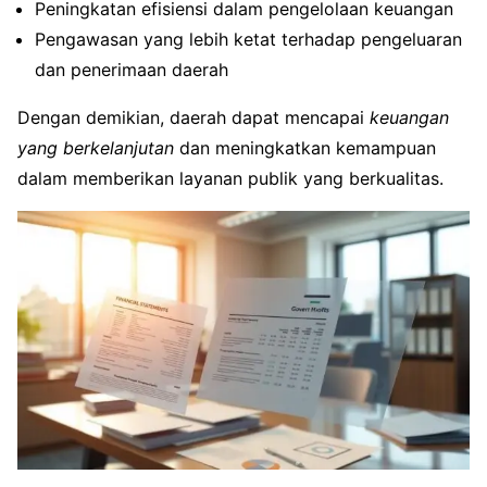
Peningkatan efisiensi dalam pengelolaan keuangan
Pengawasan yang lebih ketat terhadap pengeluaran
dan penerimaan daerah
Dengan demikian, daerah dapat mencapai
keuangan
yang berkelanjutan
dan meningkatkan kemampuan
dalam memberikan layanan publik yang berkualitas.