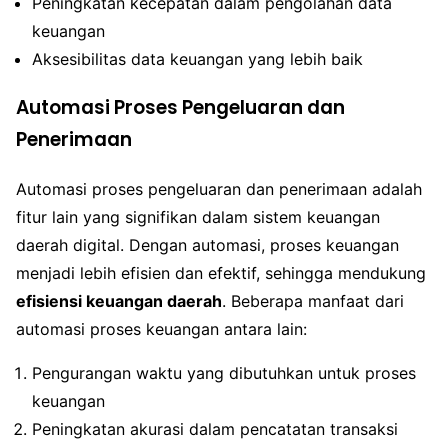
Peningkatan kecepatan dalam pengolahan data
keuangan
Aksesibilitas data keuangan yang lebih baik
Automasi Proses Pengeluaran dan
Penerimaan
Automasi proses pengeluaran dan penerimaan adalah
fitur lain yang signifikan dalam sistem keuangan
daerah digital. Dengan automasi, proses keuangan
menjadi lebih efisien dan efektif, sehingga mendukung
efisiensi keuangan daerah
. Beberapa manfaat dari
automasi proses keuangan antara lain:
Pengurangan waktu yang dibutuhkan untuk proses
keuangan
Peningkatan akurasi dalam pencatatan transaksi