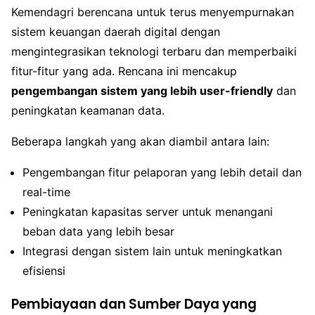
Kemendagri berencana untuk terus menyempurnakan
sistem keuangan daerah digital dengan
mengintegrasikan teknologi terbaru dan memperbaiki
fitur-fitur yang ada. Rencana ini mencakup
pengembangan sistem yang lebih user-friendly
dan
peningkatan keamanan data.
Beberapa langkah yang akan diambil antara lain:
Pengembangan fitur pelaporan yang lebih detail dan
real-time
Peningkatan kapasitas server untuk menangani
beban data yang lebih besar
Integrasi dengan sistem lain untuk meningkatkan
efisiensi
Pembiayaan dan Sumber Daya yang