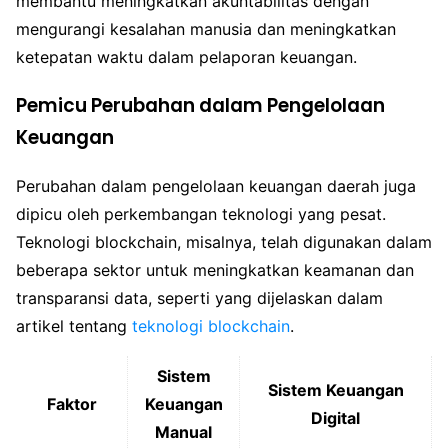
membantu meningkatkan akuntabilitas dengan
mengurangi kesalahan manusia dan meningkatkan
ketepatan waktu dalam pelaporan keuangan.
Pemicu Perubahan dalam Pengelolaan
Keuangan
Perubahan dalam pengelolaan keuangan daerah juga
dipicu oleh perkembangan teknologi yang pesat.
Teknologi blockchain, misalnya, telah digunakan dalam
beberapa sektor untuk meningkatkan keamanan dan
transparansi data, seperti yang dijelaskan dalam
artikel tentang
teknologi blockchain
.
Sistem
Sistem Keuangan
Faktor
Keuangan
Digital
Manual