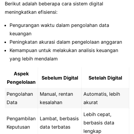
Berikut adalah beberapa cara sistem digital
meningkatkan efisiensi:
Pengurangan waktu dalam pengolahan data
keuangan
Peningkatan akurasi dalam pengelolaan anggaran
Kemampuan untuk melakukan analisis keuangan
yang lebih mendalam
Aspek
Sebelum Digital
Setelah Digital
Pengelolaan
Pengolahan
Manual, rentan
Automatis, lebih
Data
kesalahan
akurat
Lebih cepat,
Pengambilan
Lambat, berbasis
berbasis data
Keputusan
data terbatas
lengkap