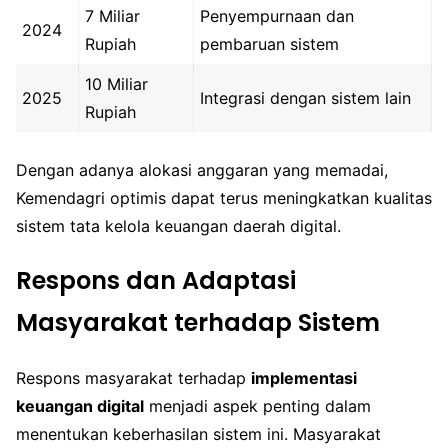
7 Miliar
Penyempurnaan dan
2024
Rupiah
pembaruan sistem
10 Miliar
2025
Integrasi dengan sistem lain
Rupiah
Dengan adanya alokasi anggaran yang memadai,
Kemendagri optimis dapat terus meningkatkan kualitas
sistem tata kelola keuangan daerah digital.
Respons dan Adaptasi
Masyarakat terhadap Sistem
Respons masyarakat terhadap
implementasi
keuangan digital
menjadi aspek penting dalam
menentukan keberhasilan sistem ini. Masyarakat