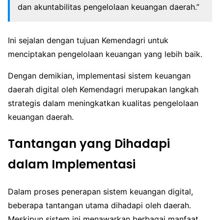
dan akuntabilitas pengelolaan keuangan daerah.”
Ini sejalan dengan tujuan Kemendagri untuk
menciptakan pengelolaan keuangan yang lebih baik.
Dengan demikian, implementasi sistem keuangan
daerah digital oleh Kemendagri merupakan langkah
strategis dalam meningkatkan kualitas pengelolaan
keuangan daerah.
Tantangan yang Dihadapi
dalam Implementasi
Dalam proses penerapan sistem keuangan digital,
beberapa tantangan utama dihadapi oleh daerah.
Meskipun sistem ini menawarkan berbagai manfaat,