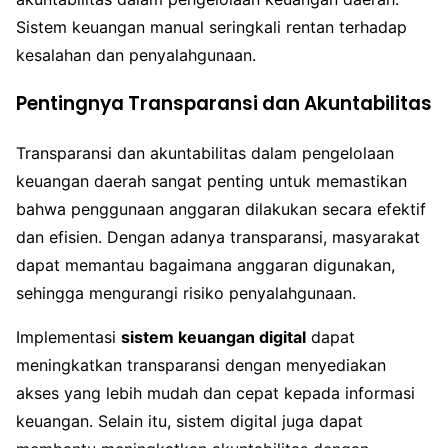
Sistem keuangan manual seringkali rentan terhadap
kesalahan dan penyalahgunaan.
Pentingnya Transparansi dan Akuntabilitas
Transparansi dan akuntabilitas dalam pengelolaan
keuangan daerah sangat penting untuk memastikan
bahwa penggunaan anggaran dilakukan secara efektif
dan efisien. Dengan adanya transparansi, masyarakat
dapat memantau bagaimana anggaran digunakan,
sehingga mengurangi risiko penyalahgunaan.
Implementasi
sistem keuangan digital
dapat
meningkatkan transparansi dengan menyediakan
akses yang lebih mudah dan cepat kepada informasi
keuangan. Selain itu, sistem digital juga dapat