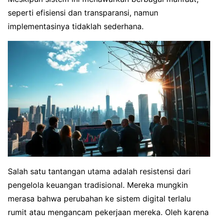
seperti efisiensi dan transparansi, namun
implementasinya tidaklah sederhana.
Salah satu tantangan utama adalah resistensi dari
pengelola keuangan tradisional. Mereka mungkin
merasa bahwa perubahan ke sistem digital terlalu
rumit atau mengancam pekerjaan mereka. Oleh karena