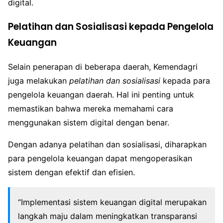
digital.
Pelatihan dan Sosialisasi kepada Pengelola
Keuangan
Selain penerapan di beberapa daerah, Kemendagri
juga melakukan
pelatihan dan sosialisasi
kepada para
pengelola keuangan daerah. Hal ini penting untuk
memastikan bahwa mereka memahami cara
menggunakan sistem digital dengan benar.
Dengan adanya pelatihan dan sosialisasi, diharapkan
para pengelola keuangan dapat mengoperasikan
sistem dengan efektif dan efisien.
“Implementasi sistem keuangan digital merupakan
langkah maju dalam meningkatkan transparansi