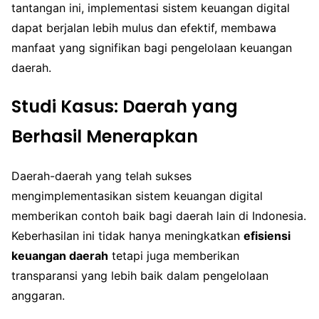
tantangan ini, implementasi sistem keuangan digital
dapat berjalan lebih mulus dan efektif, membawa
manfaat yang signifikan bagi pengelolaan keuangan
daerah.
Studi Kasus: Daerah yang
Berhasil Menerapkan
Daerah-daerah yang telah sukses
mengimplementasikan sistem keuangan digital
memberikan contoh baik bagi daerah lain di Indonesia.
Keberhasilan ini tidak hanya meningkatkan
efisiensi
keuangan daerah
tetapi juga memberikan
transparansi yang lebih baik dalam pengelolaan
anggaran.