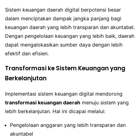
Sistem keuangan daerah digital berpotensi besar
dalam menciptakan dampak jangka panjang bagi
keuangan daerah yang lebih transparan dan akuntabel.
Dengan pengelolaan keuangan yang lebih baik, daerah
dapat mengalokasikan sumber daya dengan lebih
efektif dan efisien.
Transformasi ke Sistem Keuangan yang
Berkelanjutan
Implementasi sistem keuangan digital mendorong
transformasi keuangan daerah
menuju sistem yang
lebih berkelanjutan. Hal ini dicapai melalui:
Pengelolaan anggaran yang lebih transparan dan
akuntabel