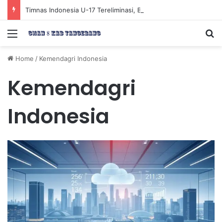
Timnas Indonesia U-17 Tereliminasi, Berikut 4 Tim Lolos ke Semifinal Piala AFF U-17 2026
Menu
Se
Home
/
Kemendagri Indonesia
Kemendagri
Indonesia