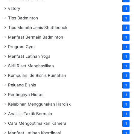
vstory
1
Tips Badminton
1
Tips Memilih Jenis Shuttlecock
1
Manfaat Bermain Badminton
1
Program Gym
1
Manfaat Latihan Yoga
1
Skill Riset Menghasilkan
1
Kumpulan Ide Bisnis Rumahan
1
Peluang Bisnis
1
Pentingnya Hidrasi
1
Kelebihan Menggunakan Hardisk
1
Analisis Taktik Bermain
1
Cara Mengoptimalkan Kamera
1
Manfaat Latihan Koordinasi
1