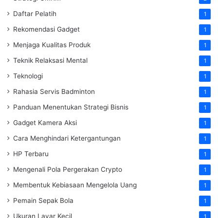
Daftar Pelatih
1
Rekomendasi Gadget
1
Menjaga Kualitas Produk
1
Teknik Relaksasi Mental
1
Teknologi
1
Rahasia Servis Badminton
1
Panduan Menentukan Strategi Bisnis
1
Gadget Kamera Aksi
1
Cara Menghindari Ketergantungan
1
HP Terbaru
1
Mengenali Pola Pergerakan Crypto
1
Membentuk Kebiasaan Mengelola Uang
1
Pemain Sepak Bola
1
Ukuran Layar Kecil
1