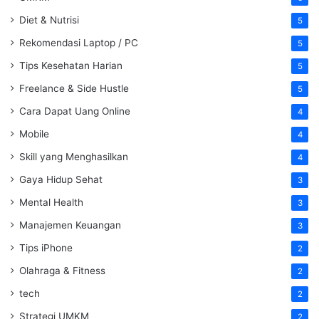
Diet & Nutrisi
5
Rekomendasi Laptop / PC
5
Tips Kesehatan Harian
5
Freelance & Side Hustle
5
Cara Dapat Uang Online
4
Mobile
4
Skill yang Menghasilkan
4
Gaya Hidup Sehat
3
Mental Health
3
Manajemen Keuangan
3
Tips iPhone
2
Olahraga & Fitness
2
tech
2
Strategi UMKM
2