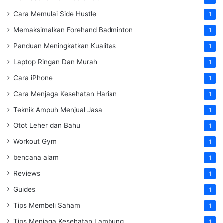
Cara Memulai Side Hustle
1
Memaksimalkan Forehand Badminton
1
Panduan Meningkatkan Kualitas
1
Laptop Ringan Dan Murah
1
Cara iPhone
1
Cara Menjaga Kesehatan Harian
1
Teknik Ampuh Menjual Jasa
1
Otot Leher dan Bahu
1
Workout Gym
1
bencana alam
1
Reviews
1
Guides
1
Tips Membeli Saham
1
Tips Menjaga Kesehatan Lambung
1