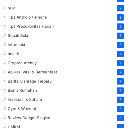
religi
9
Tips Android / iPhone
9
Tips Produktivitas Harian
9
Sepak Bola
8
Informasi
8
health
7
Cryptocurrency
7
Aplikasi Viral & Bermanfaat
7
Berita Olahraga Terbaru
7
Bisnis Rumahan
7
Investasi & Saham
7
Gym & Workout
6
Review Gadget Singkat
6
UMKM
6