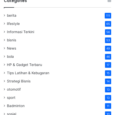
Categories
berita
111
lifestyle
65
Informasi Terkini
56
bisnis
53
News
49
bola
46
HP & Gadget Terbaru
17
Tips Latihan & Kebugaran
15
Strategi Bisnis
14
otomotif
13
sport
13
Badminton
11
sosial
10