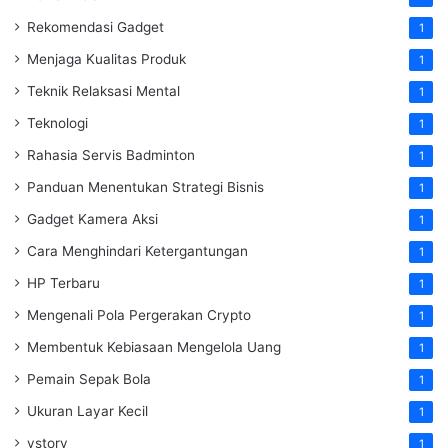
Rekomendasi Gadget
1
Menjaga Kualitas Produk
1
Teknik Relaksasi Mental
1
Teknologi
1
Rahasia Servis Badminton
1
Panduan Menentukan Strategi Bisnis
1
Gadget Kamera Aksi
1
Cara Menghindari Ketergantungan
1
HP Terbaru
1
Mengenali Pola Pergerakan Crypto
1
Membentuk Kebiasaan Mengelola Uang
1
Pemain Sepak Bola
1
Ukuran Layar Kecil
1
vstory
1