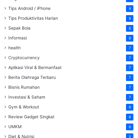
Tips Android / iPhone
9
Tips Produktivitas Harian
9
Sepak Bola
8
Informasi
8
health
7
Cryptocurrency
7
Aplikasi Viral & Bermanfaat
7
Berita Olahraga Terbaru
7
Bisnis Rumahan
7
Investasi & Saham
7
Gym & Workout
6
Review Gadget Singkat
6
UMKM
6
Diet & Nutrisi
5