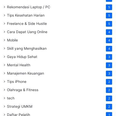
Rekomendasi Laptop / PC
5
Tips Kesehatan Harian
5
Freelance & Side Hustle
5
Cara Dapat Uang Online
4
Mobile
4
Skill yang Menghasilkan
4
Gaya Hidup Sehat
3
Mental Health
3
Manajemen Keuangan
3
Tips iPhone
2
Olahraga & Fitness
2
tech
2
Strategi UMKM
2
Daftar Pelatih
1