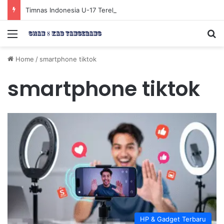
Timnas Indonesia U-17 Tereliminasi, Berikut 4 Tim Lolos ke Semifinal Piala AFF U-17 2026
Menu
Se
Home
/
smartphone tiktok
smartphone tiktok
HP & Gadget Terbaru