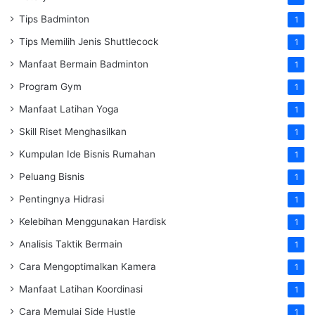
Tips Badminton
1
Tips Memilih Jenis Shuttlecock
1
Manfaat Bermain Badminton
1
Program Gym
1
Manfaat Latihan Yoga
1
Skill Riset Menghasilkan
1
Kumpulan Ide Bisnis Rumahan
1
Peluang Bisnis
1
Pentingnya Hidrasi
1
Kelebihan Menggunakan Hardisk
1
Analisis Taktik Bermain
1
Cara Mengoptimalkan Kamera
1
Manfaat Latihan Koordinasi
1
Cara Memulai Side Hustle
1