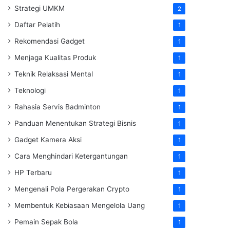
Strategi UMKM
2
Daftar Pelatih
1
Rekomendasi Gadget
1
Menjaga Kualitas Produk
1
Teknik Relaksasi Mental
1
Teknologi
1
Rahasia Servis Badminton
1
Panduan Menentukan Strategi Bisnis
1
Gadget Kamera Aksi
1
Cara Menghindari Ketergantungan
1
HP Terbaru
1
Mengenali Pola Pergerakan Crypto
1
Membentuk Kebiasaan Mengelola Uang
1
Pemain Sepak Bola
1