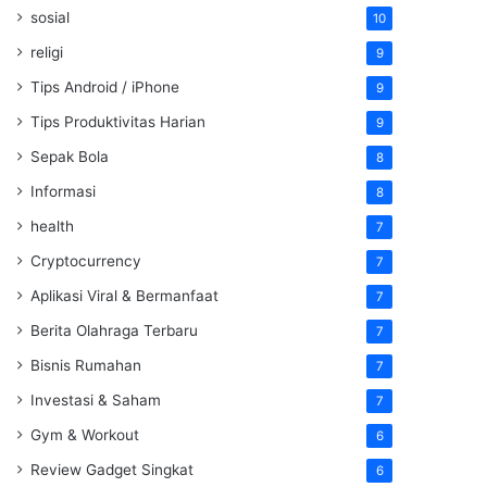
sosial
10
religi
9
Tips Android / iPhone
9
Tips Produktivitas Harian
9
Sepak Bola
8
Informasi
8
health
7
Cryptocurrency
7
Aplikasi Viral & Bermanfaat
7
Berita Olahraga Terbaru
7
Bisnis Rumahan
7
Investasi & Saham
7
Gym & Workout
6
Review Gadget Singkat
6