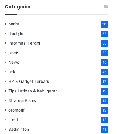
Categories
berita
111
lifestyle
65
Informasi Terkini
56
bisnis
53
News
49
bola
46
HP & Gadget Terbaru
17
Tips Latihan & Kebugaran
15
Strategi Bisnis
14
otomotif
13
sport
13
Badminton
11