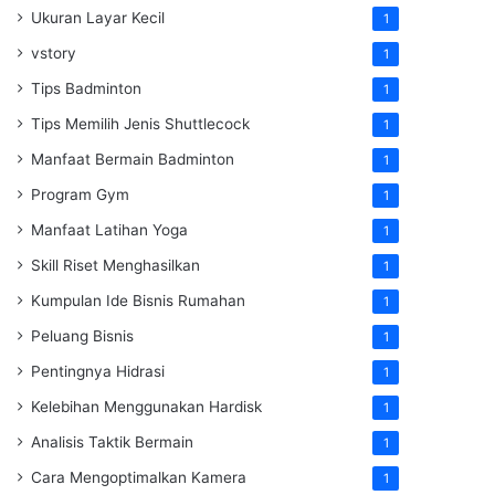
Ukuran Layar Kecil
1
vstory
1
Tips Badminton
1
Tips Memilih Jenis Shuttlecock
1
Manfaat Bermain Badminton
1
Program Gym
1
Manfaat Latihan Yoga
1
Skill Riset Menghasilkan
1
Kumpulan Ide Bisnis Rumahan
1
Peluang Bisnis
1
Pentingnya Hidrasi
1
Kelebihan Menggunakan Hardisk
1
Analisis Taktik Bermain
1
Cara Mengoptimalkan Kamera
1