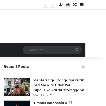
Log In
View your shopping 
Random Article
Sidebar
2026
Search
for
Recent Posts
Menteri Pigai Tanggapi Kritik
Feri Amsari: Tidak Perlu
Dipolisikan atau Ditanggapi!
April 19, 2026
Timnas Indonesia U-17