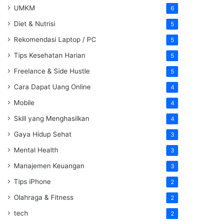
UMKM
6
Diet & Nutrisi
5
Rekomendasi Laptop / PC
5
Tips Kesehatan Harian
5
Freelance & Side Hustle
5
Cara Dapat Uang Online
4
Mobile
4
Skill yang Menghasilkan
4
Gaya Hidup Sehat
3
Mental Health
3
Manajemen Keuangan
3
Tips iPhone
2
Olahraga & Fitness
2
tech
2