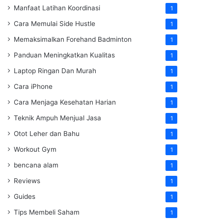
Manfaat Latihan Koordinasi
1
Cara Memulai Side Hustle
1
Memaksimalkan Forehand Badminton
1
Panduan Meningkatkan Kualitas
1
Laptop Ringan Dan Murah
1
Cara iPhone
1
Cara Menjaga Kesehatan Harian
1
Teknik Ampuh Menjual Jasa
1
Otot Leher dan Bahu
1
Workout Gym
1
bencana alam
1
Reviews
1
Guides
1
Tips Membeli Saham
1