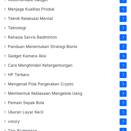
1
Menjaga Kualitas Produk
1
Teknik Relaksasi Mental
1
Teknologi
1
Rahasia Servis Badminton
1
Panduan Menentukan Strategi Bisnis
1
Gadget Kamera Aksi
1
Cara Menghindari Ketergantungan
1
HP Terbaru
1
Mengenali Pola Pergerakan Crypto
1
Membentuk Kebiasaan Mengelola Uang
1
Pemain Sepak Bola
1
Ukuran Layar Kecil
1
vstory
1
Tips Badminton