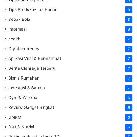
9
Tips Produktivitas Harian
9
Sepak Bola
8
Informasi
8
health
7
Cryptocurrency
7
Aplikasi Viral & Bermanfaat
7
Berita Olahraga Terbaru
7
Bisnis Rumahan
7
Investasi & Saham
7
Gym & Workout
6
Review Gadget Singkat
6
UMKM
6
Diet & Nutrisi
5
Rekomendasi Laptop / PC