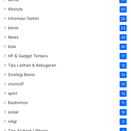
111
lifestyle
65
Informasi Terkini
56
bisnis
53
News
49
bola
46
HP & Gadget Terbaru
17
Tips Latihan & Kebugaran
15
Strategi Bisnis
14
otomotif
13
sport
13
Badminton
11
sosial
10
religi
9
Tips Android / iPhone