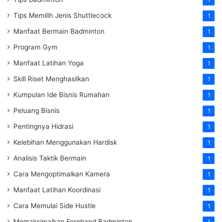
1
Tips Memilih Jenis Shuttlecock
1
Manfaat Bermain Badminton
1
Program Gym
1
Manfaat Latihan Yoga
1
Skill Riset Menghasilkan
1
Kumpulan Ide Bisnis Rumahan
1
Peluang Bisnis
1
Pentingnya Hidrasi
1
Kelebihan Menggunakan Hardisk
1
Analisis Taktik Bermain
1
Cara Mengoptimalkan Kamera
1
Manfaat Latihan Koordinasi
1
Cara Memulai Side Hustle
1
Memaksimalkan Forehand Badminton