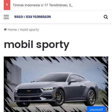
Timnas Indonesia U-17 Tereliminasi, Berikut 4 Tim Lolos ke Semifinal Piala AFF U-17 2026
Menu
Se
Home
/
mobil sporty
mobil sporty
otomotif