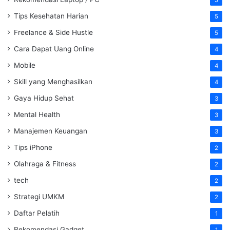
5
Tips Kesehatan Harian
5
Freelance & Side Hustle
5
Cara Dapat Uang Online
4
Mobile
4
Skill yang Menghasilkan
4
Gaya Hidup Sehat
3
Mental Health
3
Manajemen Keuangan
3
Tips iPhone
2
Olahraga & Fitness
2
tech
2
Strategi UMKM
2
Daftar Pelatih
1
Rekomendasi Gadget