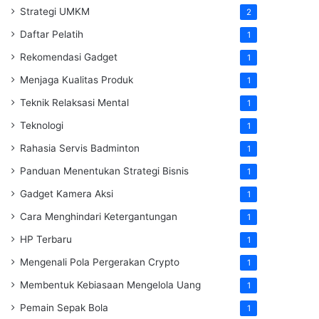
Strategi UMKM
2
Daftar Pelatih
1
Rekomendasi Gadget
1
Menjaga Kualitas Produk
1
Teknik Relaksasi Mental
1
Teknologi
1
Rahasia Servis Badminton
1
Panduan Menentukan Strategi Bisnis
1
Gadget Kamera Aksi
1
Cara Menghindari Ketergantungan
1
HP Terbaru
1
Mengenali Pola Pergerakan Crypto
1
Membentuk Kebiasaan Mengelola Uang
1
Pemain Sepak Bola
1