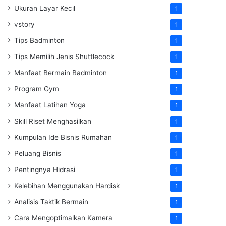
Ukuran Layar Kecil
1
vstory
1
Tips Badminton
1
Tips Memilih Jenis Shuttlecock
1
Manfaat Bermain Badminton
1
Program Gym
1
Manfaat Latihan Yoga
1
Skill Riset Menghasilkan
1
Kumpulan Ide Bisnis Rumahan
1
Peluang Bisnis
1
Pentingnya Hidrasi
1
Kelebihan Menggunakan Hardisk
1
Analisis Taktik Bermain
1
Cara Mengoptimalkan Kamera
1