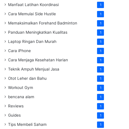
Manfaat Latihan Koordinasi
1
Cara Memulai Side Hustle
1
Memaksimalkan Forehand Badminton
1
Panduan Meningkatkan Kualitas
1
Laptop Ringan Dan Murah
1
Cara iPhone
1
Cara Menjaga Kesehatan Harian
1
Teknik Ampuh Menjual Jasa
1
Otot Leher dan Bahu
1
Workout Gym
1
bencana alam
1
Reviews
1
Guides
1
Tips Membeli Saham
1