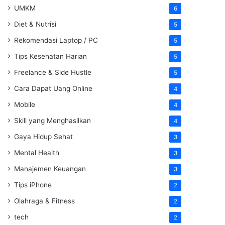
UMKM
6
Diet & Nutrisi
5
Rekomendasi Laptop / PC
5
Tips Kesehatan Harian
5
Freelance & Side Hustle
5
Cara Dapat Uang Online
4
Mobile
4
Skill yang Menghasilkan
4
Gaya Hidup Sehat
3
Mental Health
3
Manajemen Keuangan
3
Tips iPhone
2
Olahraga & Fitness
2
tech
2