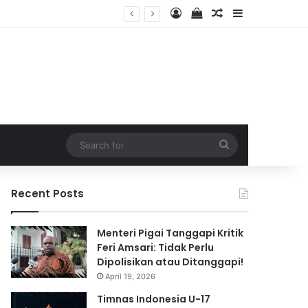
Log In
View your shopping 
Random Article
Sidebar
 2026
Search
for
Recent Posts
Menteri Pigai Tanggapi Kritik
Feri Amsari: Tidak Perlu
Dipolisikan atau Ditanggapi!
April 19, 2026
Timnas Indonesia U-17