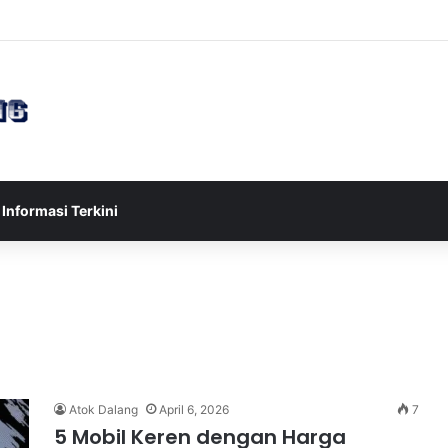
esia U-17 Tereliminasi, Berikut 4 Tim Lolos ke Semifinal Piala AFF U-17
Informasi Terkini
Atok Dalang
April 6, 2026
7
5 Mobil Keren dengan Harga