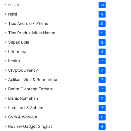
sosial
10
religi
9
Tips Android / iPhone
9
Tips Produktivitas Harian
9
Sepak Bola
8
Informasi
8
health
7
Cryptocurrency
7
Aplikasi Viral & Bermanfaat
7
Berita Olahraga Terbaru
7
Bisnis Rumahan
7
Investasi & Saham
7
Gym & Workout
6
Review Gadget Singkat
6