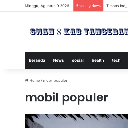
Minggu, Agustus 9 2026
Breaking News
Timnas Indon
Beranda
News
sosial
health
tech
Home
/
mobil populer
mobil populer