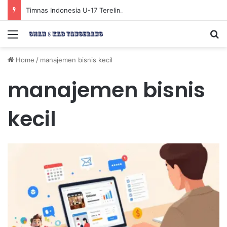
Timnas Indonesia U-17 Tereliminasi, Berikut 4 Tim Lolos ke Semifinal Piala AFF U-17 2026
Menu
Se
Home
/
manajemen bisnis kecil
manajemen bisnis
kecil