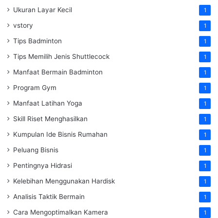
Ukuran Layar Kecil
1
vstory
1
Tips Badminton
1
Tips Memilih Jenis Shuttlecock
1
Manfaat Bermain Badminton
1
Program Gym
1
Manfaat Latihan Yoga
1
Skill Riset Menghasilkan
1
Kumpulan Ide Bisnis Rumahan
1
Peluang Bisnis
1
Pentingnya Hidrasi
1
Kelebihan Menggunakan Hardisk
1
Analisis Taktik Bermain
1
Cara Mengoptimalkan Kamera
1