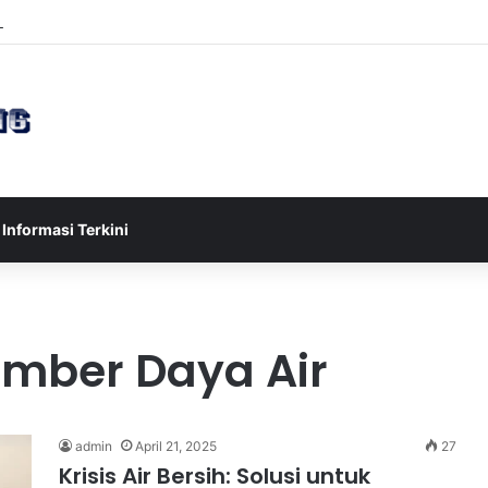
sia U-17 Tereliminasi, Berikut 4 Tim Lolos ke Semifinal Piala AFF U-17 
Informasi Terkini
umber Daya Air
admin
April 21, 2025
27
Krisis Air Bersih: Solusi untuk