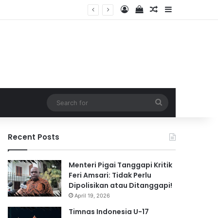
Log In
View your shopping 
Random Article
Sidebar
2026
Search
for
Recent Posts
Menteri Pigai Tanggapi Kritik
Feri Amsari: Tidak Perlu
Dipolisikan atau Ditanggapi!
April 19, 2026
Timnas Indonesia U-17