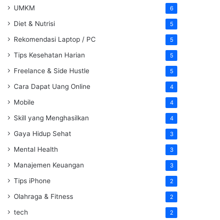
UMKM
6
Diet & Nutrisi
5
Rekomendasi Laptop / PC
5
Tips Kesehatan Harian
5
Freelance & Side Hustle
5
Cara Dapat Uang Online
4
Mobile
4
Skill yang Menghasilkan
4
Gaya Hidup Sehat
3
Mental Health
3
Manajemen Keuangan
3
Tips iPhone
2
Olahraga & Fitness
2
tech
2