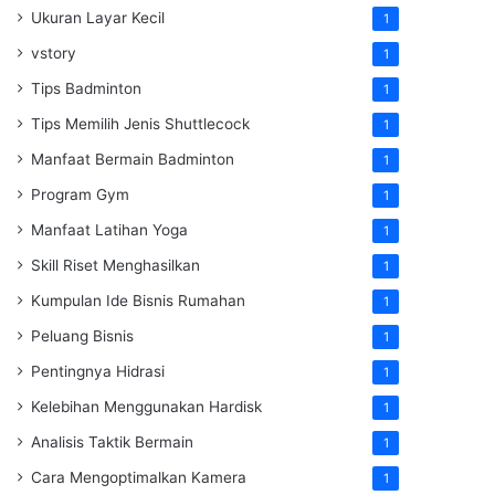
Ukuran Layar Kecil
1
vstory
1
Tips Badminton
1
Tips Memilih Jenis Shuttlecock
1
Manfaat Bermain Badminton
1
Program Gym
1
Manfaat Latihan Yoga
1
Skill Riset Menghasilkan
1
Kumpulan Ide Bisnis Rumahan
1
Peluang Bisnis
1
Pentingnya Hidrasi
1
Kelebihan Menggunakan Hardisk
1
Analisis Taktik Bermain
1
Cara Mengoptimalkan Kamera
1