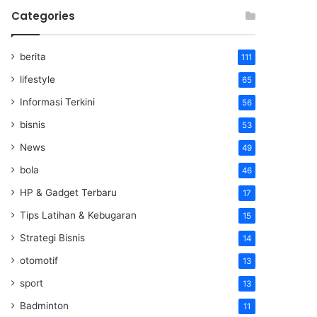
Categories
berita
111
lifestyle
65
Informasi Terkini
56
bisnis
53
News
49
bola
46
HP & Gadget Terbaru
17
Tips Latihan & Kebugaran
15
Strategi Bisnis
14
otomotif
13
sport
13
Badminton
11