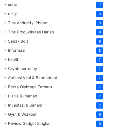
sosial
10
religi
9
Tips Android / iPhone
9
Tips Produktivitas Harian
9
Sepak Bola
8
Informasi
8
health
7
Cryptocurrency
7
Aplikasi Viral & Bermanfaat
7
Berita Olahraga Terbaru
7
Bisnis Rumahan
7
Investasi & Saham
7
Gym & Workout
6
Review Gadget Singkat
6