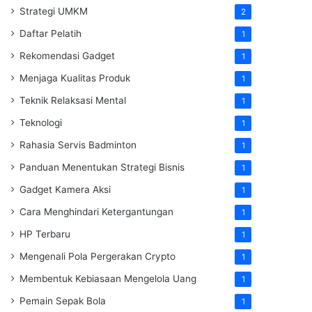
Strategi UMKM
2
Daftar Pelatih
1
Rekomendasi Gadget
1
Menjaga Kualitas Produk
1
Teknik Relaksasi Mental
1
Teknologi
1
Rahasia Servis Badminton
1
Panduan Menentukan Strategi Bisnis
1
Gadget Kamera Aksi
1
Cara Menghindari Ketergantungan
1
HP Terbaru
1
Mengenali Pola Pergerakan Crypto
1
Membentuk Kebiasaan Mengelola Uang
1
Pemain Sepak Bola
1