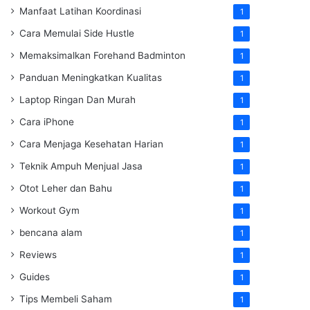
Manfaat Latihan Koordinasi
1
Cara Memulai Side Hustle
1
Memaksimalkan Forehand Badminton
1
Panduan Meningkatkan Kualitas
1
Laptop Ringan Dan Murah
1
Cara iPhone
1
Cara Menjaga Kesehatan Harian
1
Teknik Ampuh Menjual Jasa
1
Otot Leher dan Bahu
1
Workout Gym
1
bencana alam
1
Reviews
1
Guides
1
Tips Membeli Saham
1