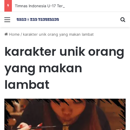
Timnas Indonesia U-17 Tereliminasi, Berikut 4 Tim Lolos ke Semifinal Piala AFF U-17 2026
Menu
Se
Home
/
karakter unik orang yang makan lambat
karakter unik orang
yang makan
lambat