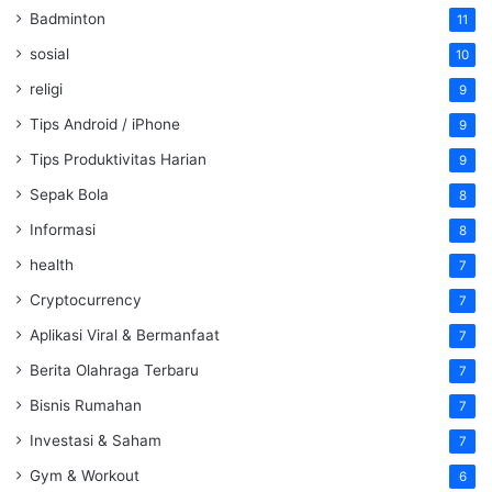
Badminton
11
sosial
10
religi
9
Tips Android / iPhone
9
Tips Produktivitas Harian
9
Sepak Bola
8
Informasi
8
health
7
Cryptocurrency
7
Aplikasi Viral & Bermanfaat
7
Berita Olahraga Terbaru
7
Bisnis Rumahan
7
Investasi & Saham
7
Gym & Workout
6