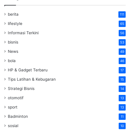
berita
111
lifestyle
65
Informasi Terkini
56
bisnis
53
News
49
bola
46
HP & Gadget Terbaru
17
Tips Latihan & Kebugaran
15
Strategi Bisnis
14
otomotif
13
sport
13
Badminton
11
sosial
10