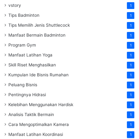
vstory
1
Tips Badminton
1
Tips Memilih Jenis Shuttlecock
1
Manfaat Bermain Badminton
1
Program Gym
1
Manfaat Latihan Yoga
1
Skill Riset Menghasilkan
1
Kumpulan Ide Bisnis Rumahan
1
Peluang Bisnis
1
Pentingnya Hidrasi
1
Kelebihan Menggunakan Hardisk
1
Analisis Taktik Bermain
1
Cara Mengoptimalkan Kamera
1
Manfaat Latihan Koordinasi
1