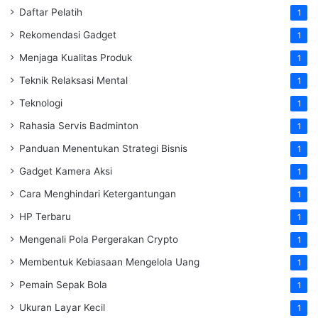
Daftar Pelatih
1
Rekomendasi Gadget
1
Menjaga Kualitas Produk
1
Teknik Relaksasi Mental
1
Teknologi
1
Rahasia Servis Badminton
1
Panduan Menentukan Strategi Bisnis
1
Gadget Kamera Aksi
1
Cara Menghindari Ketergantungan
1
HP Terbaru
1
Mengenali Pola Pergerakan Crypto
1
Membentuk Kebiasaan Mengelola Uang
1
Pemain Sepak Bola
1
Ukuran Layar Kecil
1