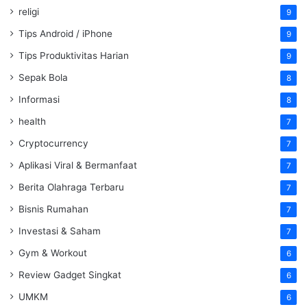
religi
9
Tips Android / iPhone
9
Tips Produktivitas Harian
9
Sepak Bola
8
Informasi
8
health
7
Cryptocurrency
7
Aplikasi Viral & Bermanfaat
7
Berita Olahraga Terbaru
7
Bisnis Rumahan
7
Investasi & Saham
7
Gym & Workout
6
Review Gadget Singkat
6
UMKM
6