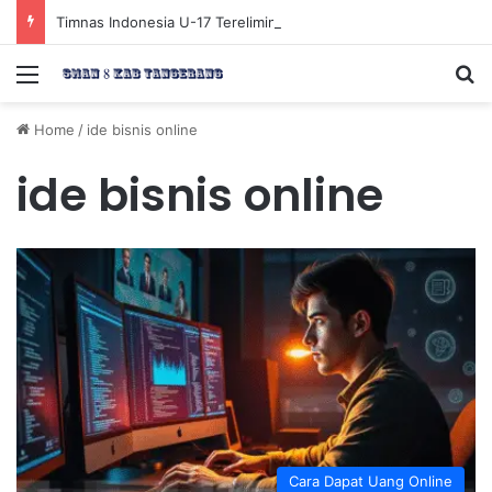
Timnas Indonesia U-17 Tereliminasi, Berikut 4 Tim Lolos ke Semifinal Piala AFF U-17 2026
Menu
Se
Home
/
ide bisnis online
ide bisnis online
Cara Dapat Uang Online