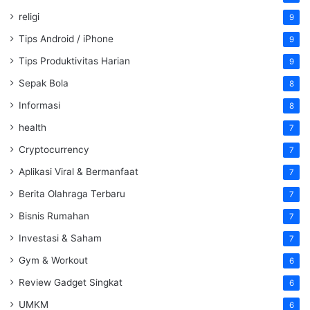
religi
9
Tips Android / iPhone
9
Tips Produktivitas Harian
9
Sepak Bola
8
Informasi
8
health
7
Cryptocurrency
7
Aplikasi Viral & Bermanfaat
7
Berita Olahraga Terbaru
7
Bisnis Rumahan
7
Investasi & Saham
7
Gym & Workout
6
Review Gadget Singkat
6
UMKM
6