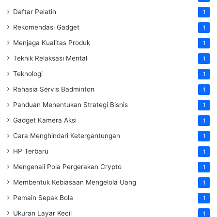
Daftar Pelatih
1
Rekomendasi Gadget
1
Menjaga Kualitas Produk
1
Teknik Relaksasi Mental
1
Teknologi
1
Rahasia Servis Badminton
1
Panduan Menentukan Strategi Bisnis
1
Gadget Kamera Aksi
1
Cara Menghindari Ketergantungan
1
HP Terbaru
1
Mengenali Pola Pergerakan Crypto
1
Membentuk Kebiasaan Mengelola Uang
1
Pemain Sepak Bola
1
Ukuran Layar Kecil
1