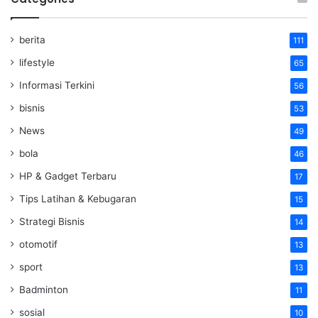
berita
111
lifestyle
65
Informasi Terkini
56
bisnis
53
News
49
bola
46
HP & Gadget Terbaru
17
Tips Latihan & Kebugaran
15
Strategi Bisnis
14
otomotif
13
sport
13
Badminton
11
sosial
10