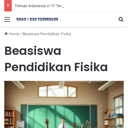
Timnas Indonesia U-17 Tereliminasi, Berikut 4 Tim Lolos ke Semifinal Piala AFF U-17 2026
Menu
Se
Home
/
Beasiswa Pendidikan Fisika
Beasiswa
Pendidikan Fisika