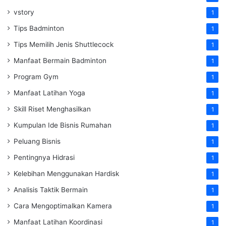
vstory
1
Tips Badminton
1
Tips Memilih Jenis Shuttlecock
1
Manfaat Bermain Badminton
1
Program Gym
1
Manfaat Latihan Yoga
1
Skill Riset Menghasilkan
1
Kumpulan Ide Bisnis Rumahan
1
Peluang Bisnis
1
Pentingnya Hidrasi
1
Kelebihan Menggunakan Hardisk
1
Analisis Taktik Bermain
1
Cara Mengoptimalkan Kamera
1
Manfaat Latihan Koordinasi
1