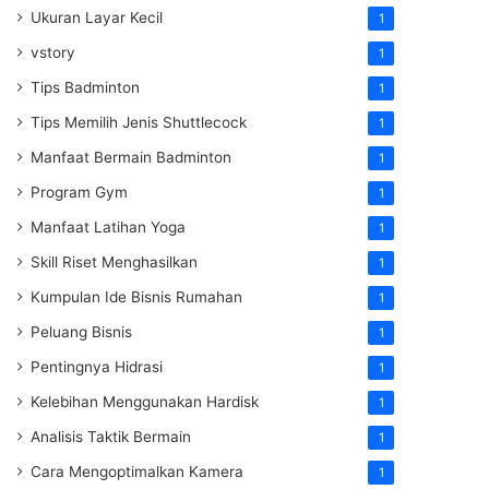
Ukuran Layar Kecil
1
vstory
1
Tips Badminton
1
Tips Memilih Jenis Shuttlecock
1
Manfaat Bermain Badminton
1
Program Gym
1
Manfaat Latihan Yoga
1
Skill Riset Menghasilkan
1
Kumpulan Ide Bisnis Rumahan
1
Peluang Bisnis
1
Pentingnya Hidrasi
1
Kelebihan Menggunakan Hardisk
1
Analisis Taktik Bermain
1
Cara Mengoptimalkan Kamera
1