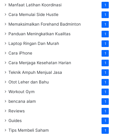
Manfaat Latihan Koordinasi
1
Cara Memulai Side Hustle
1
Memaksimalkan Forehand Badminton
1
Panduan Meningkatkan Kualitas
1
Laptop Ringan Dan Murah
1
Cara iPhone
1
Cara Menjaga Kesehatan Harian
1
Teknik Ampuh Menjual Jasa
1
Otot Leher dan Bahu
1
Workout Gym
1
bencana alam
1
Reviews
1
Guides
1
Tips Membeli Saham
1