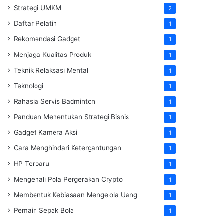
Strategi UMKM
2
Daftar Pelatih
1
Rekomendasi Gadget
1
Menjaga Kualitas Produk
1
Teknik Relaksasi Mental
1
Teknologi
1
Rahasia Servis Badminton
1
Panduan Menentukan Strategi Bisnis
1
Gadget Kamera Aksi
1
Cara Menghindari Ketergantungan
1
HP Terbaru
1
Mengenali Pola Pergerakan Crypto
1
Membentuk Kebiasaan Mengelola Uang
1
Pemain Sepak Bola
1