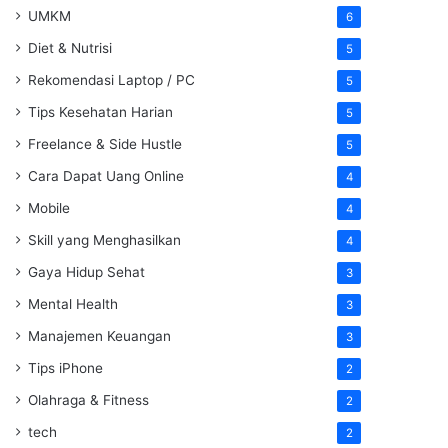
UMKM
6
Diet & Nutrisi
5
Rekomendasi Laptop / PC
5
Tips Kesehatan Harian
5
Freelance & Side Hustle
5
Cara Dapat Uang Online
4
Mobile
4
Skill yang Menghasilkan
4
Gaya Hidup Sehat
3
Mental Health
3
Manajemen Keuangan
3
Tips iPhone
2
Olahraga & Fitness
2
tech
2