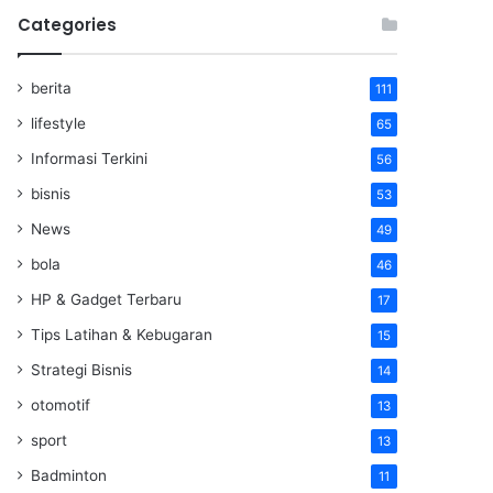
Categories
berita
111
lifestyle
65
Informasi Terkini
56
bisnis
53
News
49
bola
46
HP & Gadget Terbaru
17
Tips Latihan & Kebugaran
15
Strategi Bisnis
14
otomotif
13
sport
13
Badminton
11