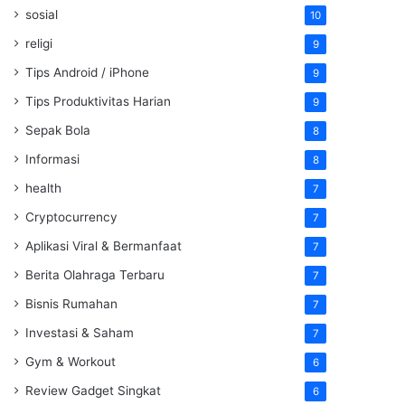
sosial
10
religi
9
Tips Android / iPhone
9
Tips Produktivitas Harian
9
Sepak Bola
8
Informasi
8
health
7
Cryptocurrency
7
Aplikasi Viral & Bermanfaat
7
Berita Olahraga Terbaru
7
Bisnis Rumahan
7
Investasi & Saham
7
Gym & Workout
6
Review Gadget Singkat
6