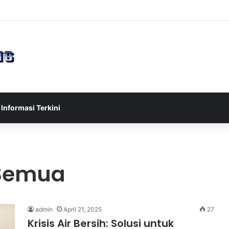
sia U-17 Tereliminasi, Berikut 4 Tim Lolos ke Semifinal Piala AFF U-17 
Informasi Terkini
 Semua
admin
April 21, 2025
27
Krisis Air Bersih: Solusi untuk