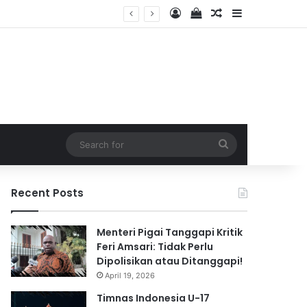
Log In
View your shopping 
Random Article
Sidebar
2026
Search
for
Recent Posts
Menteri Pigai Tanggapi Kritik
Feri Amsari: Tidak Perlu
Dipolisikan atau Ditanggapi!
April 19, 2026
Timnas Indonesia U-17