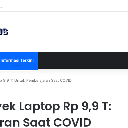
sia U-17 Tereliminasi, Berikut 4 Tim Lolos ke Semifinal Piala AFF U-17 
Informasi Terkini
p 9,9 T: Untuk Pembelajaran Saat COVID
ek Laptop Rp 9,9 T:
ran Saat COVID