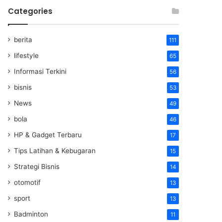
Categories
berita
111
lifestyle
65
Informasi Terkini
56
bisnis
53
News
49
bola
46
HP & Gadget Terbaru
17
Tips Latihan & Kebugaran
15
Strategi Bisnis
14
otomotif
13
sport
13
Badminton
11