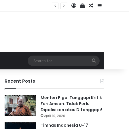
Log In
View your shopping 
Random Article
Sidebar
2026
Search
for
Recent Posts
Menteri Pigai Tanggapi Kritik
Feri Amsari: Tidak Perlu
Dipolisikan atau Ditanggapi!
April 19, 2026
Timnas Indonesia U-17