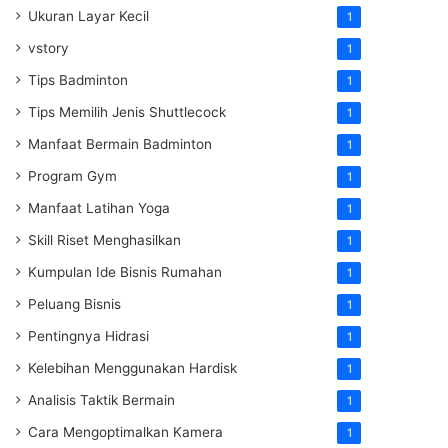
Ukuran Layar Kecil
1
vstory
1
Tips Badminton
1
Tips Memilih Jenis Shuttlecock
1
Manfaat Bermain Badminton
1
Program Gym
1
Manfaat Latihan Yoga
1
Skill Riset Menghasilkan
1
Kumpulan Ide Bisnis Rumahan
1
Peluang Bisnis
1
Pentingnya Hidrasi
1
Kelebihan Menggunakan Hardisk
1
Analisis Taktik Bermain
1
Cara Mengoptimalkan Kamera
1