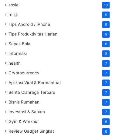
sosial
10
religi
9
Tips Android / iPhone
9
Tips Produktivitas Harian
9
Sepak Bola
8
Informasi
8
health
7
Cryptocurrency
7
Aplikasi Viral & Bermanfaat
7
Berita Olahraga Terbaru
7
Bisnis Rumahan
7
Investasi & Saham
7
Gym & Workout
6
Review Gadget Singkat
6