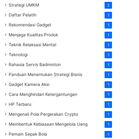
Strategi UMKM
2
Daftar Pelatih
1
Rekomendasi Gadget
1
Menjaga Kualitas Produk
1
Teknik Relaksasi Mental
1
Teknologi
1
Rahasia Servis Badminton
1
Panduan Menentukan Strategi Bisnis
1
Gadget Kamera Aksi
1
Cara Menghindari Ketergantungan
1
HP Terbaru
1
Mengenali Pola Pergerakan Crypto
1
Membentuk Kebiasaan Mengelola Uang
1
Pemain Sepak Bola
1