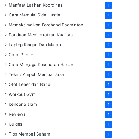
Manfaat Latihan Koordinasi
1
Cara Memulai Side Hustle
1
Memaksimalkan Forehand Badminton
1
Panduan Meningkatkan Kualitas
1
Laptop Ringan Dan Murah
1
Cara iPhone
1
Cara Menjaga Kesehatan Harian
1
Teknik Ampuh Menjual Jasa
1
Otot Leher dan Bahu
1
Workout Gym
1
bencana alam
1
Reviews
1
Guides
1
Tips Membeli Saham
1