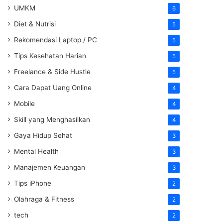
UMKM
6
Diet & Nutrisi
5
Rekomendasi Laptop / PC
5
Tips Kesehatan Harian
5
Freelance & Side Hustle
5
Cara Dapat Uang Online
4
Mobile
4
Skill yang Menghasilkan
4
Gaya Hidup Sehat
3
Mental Health
3
Manajemen Keuangan
3
Tips iPhone
2
Olahraga & Fitness
2
tech
2