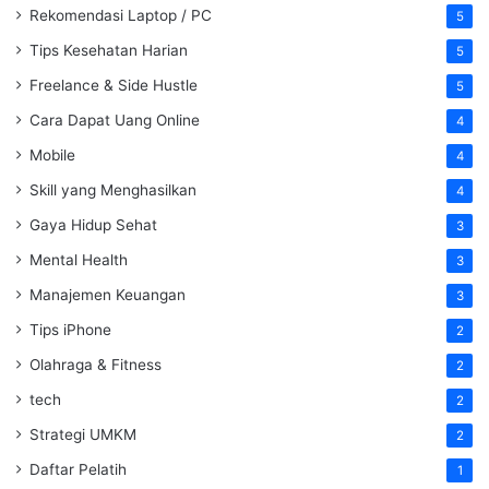
Rekomendasi Laptop / PC
5
Tips Kesehatan Harian
5
Freelance & Side Hustle
5
Cara Dapat Uang Online
4
Mobile
4
Skill yang Menghasilkan
4
Gaya Hidup Sehat
3
Mental Health
3
Manajemen Keuangan
3
Tips iPhone
2
Olahraga & Fitness
2
tech
2
Strategi UMKM
2
Daftar Pelatih
1