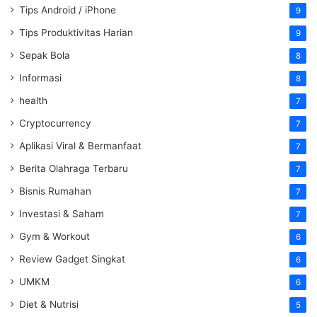
Tips Android / iPhone
9
Tips Produktivitas Harian
9
Sepak Bola
8
Informasi
8
health
7
Cryptocurrency
7
Aplikasi Viral & Bermanfaat
7
Berita Olahraga Terbaru
7
Bisnis Rumahan
7
Investasi & Saham
7
Gym & Workout
6
Review Gadget Singkat
6
UMKM
6
Diet & Nutrisi
5