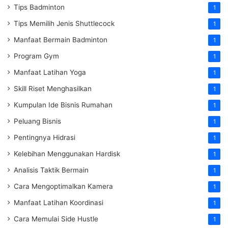
Tips Badminton
1
Tips Memilih Jenis Shuttlecock
1
Manfaat Bermain Badminton
1
Program Gym
1
Manfaat Latihan Yoga
1
Skill Riset Menghasilkan
1
Kumpulan Ide Bisnis Rumahan
1
Peluang Bisnis
1
Pentingnya Hidrasi
1
Kelebihan Menggunakan Hardisk
1
Analisis Taktik Bermain
1
Cara Mengoptimalkan Kamera
1
Manfaat Latihan Koordinasi
1
Cara Memulai Side Hustle
1