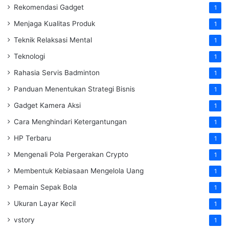
Rekomendasi Gadget
1
Menjaga Kualitas Produk
1
Teknik Relaksasi Mental
1
Teknologi
1
Rahasia Servis Badminton
1
Panduan Menentukan Strategi Bisnis
1
Gadget Kamera Aksi
1
Cara Menghindari Ketergantungan
1
HP Terbaru
1
Mengenali Pola Pergerakan Crypto
1
Membentuk Kebiasaan Mengelola Uang
1
Pemain Sepak Bola
1
Ukuran Layar Kecil
1
vstory
1