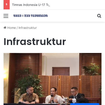
Timnas Indonesia U-17 Tereliminasi, Berikut 4 Tim Lolos ke Semifinal Piala AFF U-17 2026
Menu
Se
Home
/
Infrastruktur
Infrastruktur