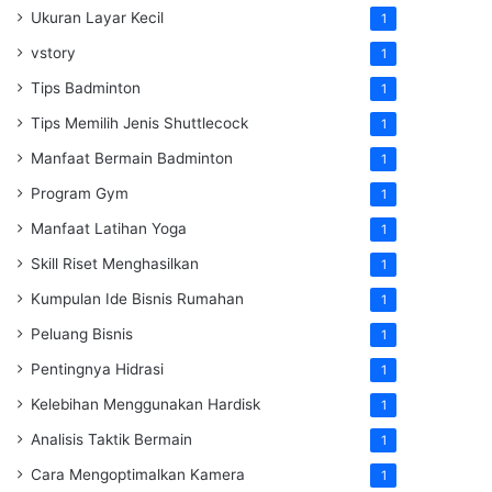
Ukuran Layar Kecil
1
vstory
1
Tips Badminton
1
Tips Memilih Jenis Shuttlecock
1
Manfaat Bermain Badminton
1
Program Gym
1
Manfaat Latihan Yoga
1
Skill Riset Menghasilkan
1
Kumpulan Ide Bisnis Rumahan
1
Peluang Bisnis
1
Pentingnya Hidrasi
1
Kelebihan Menggunakan Hardisk
1
Analisis Taktik Bermain
1
Cara Mengoptimalkan Kamera
1