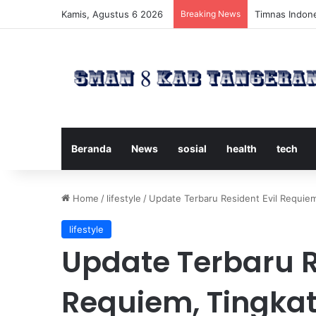
Kamis, Agustus 6 2026
Breaking News
Timnas Indone
Beranda
News
sosial
health
tech
Home
/
lifestyle
/
Update Terbaru Resident Evil Requie
lifestyle
Update Terbaru R
Requiem, Tingk