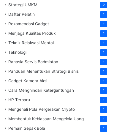
Strategi UMKM
2
Daftar Pelatih
1
Rekomendasi Gadget
1
Menjaga Kualitas Produk
1
Teknik Relaksasi Mental
1
Teknologi
1
Rahasia Servis Badminton
1
Panduan Menentukan Strategi Bisnis
1
Gadget Kamera Aksi
1
Cara Menghindari Ketergantungan
1
HP Terbaru
1
Mengenali Pola Pergerakan Crypto
1
Membentuk Kebiasaan Mengelola Uang
1
Pemain Sepak Bola
1