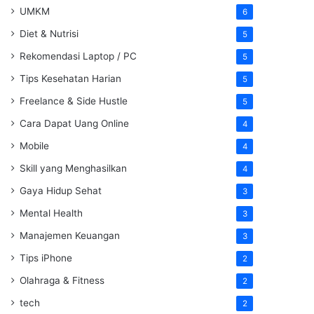
UMKM
6
Diet & Nutrisi
5
Rekomendasi Laptop / PC
5
Tips Kesehatan Harian
5
Freelance & Side Hustle
5
Cara Dapat Uang Online
4
Mobile
4
Skill yang Menghasilkan
4
Gaya Hidup Sehat
3
Mental Health
3
Manajemen Keuangan
3
Tips iPhone
2
Olahraga & Fitness
2
tech
2