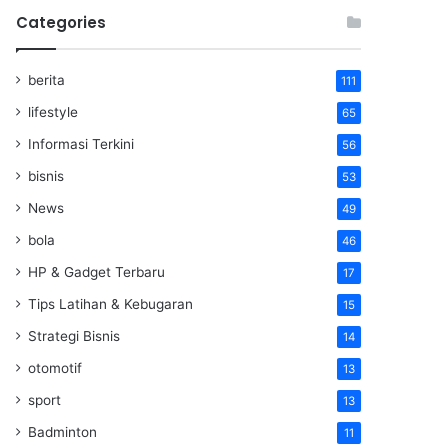
Categories
berita
111
lifestyle
65
Informasi Terkini
56
bisnis
53
News
49
bola
46
HP & Gadget Terbaru
17
Tips Latihan & Kebugaran
15
Strategi Bisnis
14
otomotif
13
sport
13
Badminton
11