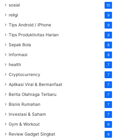
sosial
10
religi
9
Tips Android / iPhone
9
Tips Produktivitas Harian
9
Sepak Bola
8
Informasi
8
health
7
Cryptocurrency
7
Aplikasi Viral & Bermanfaat
7
Berita Olahraga Terbaru
7
Bisnis Rumahan
7
Investasi & Saham
7
Gym & Workout
6
Review Gadget Singkat
6