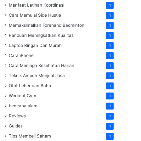
Manfaat Latihan Koordinasi
1
Cara Memulai Side Hustle
1
Memaksimalkan Forehand Badminton
1
Panduan Meningkatkan Kualitas
1
Laptop Ringan Dan Murah
1
Cara iPhone
1
Cara Menjaga Kesehatan Harian
1
Teknik Ampuh Menjual Jasa
1
Otot Leher dan Bahu
1
Workout Gym
1
bencana alam
1
Reviews
1
Guides
1
Tips Membeli Saham
1