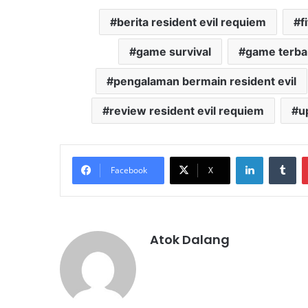
berita resident evil requiem
f
game survival
game terba
pengalaman bermain resident evil
review resident evil requiem
u
LinkedIn
Tu
Facebook
X
Atok Dalang