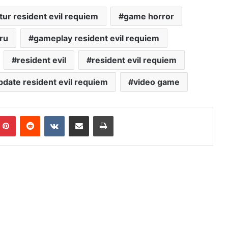
itur resident evil requiem
game horror
ru
gameplay resident evil requiem
resident evil
resident evil requiem
pdate resident evil requiem
video game
mblr
Pinterest
Reddit
VKontakte
Share via Email
Print