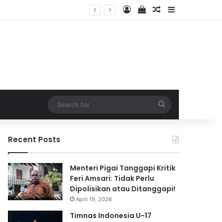
Log In
View your shopping 
Random Article
Sidebar
2026
Search
for
Recent Posts
Menteri Pigai Tanggapi Kritik
Feri Amsari: Tidak Perlu
Dipolisikan atau Ditanggapi!
April 19, 2026
Timnas Indonesia U-17