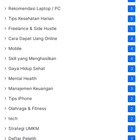
Rekomendasi Laptop / PC
5
Tips Kesehatan Harian
5
Freelance & Side Hustle
5
Cara Dapat Uang Online
4
Mobile
4
Skill yang Menghasilkan
4
Gaya Hidup Sehat
3
Mental Health
3
Manajemen Keuangan
3
Tips iPhone
2
Olahraga & Fitness
2
tech
2
Strategi UMKM
2
Daftar Pelatih
1