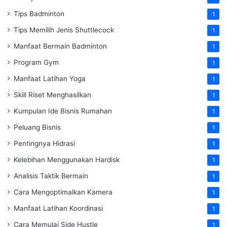
Tips Badminton
1
Tips Memilih Jenis Shuttlecock
1
Manfaat Bermain Badminton
1
Program Gym
1
Manfaat Latihan Yoga
1
Skill Riset Menghasilkan
1
Kumpulan Ide Bisnis Rumahan
1
Peluang Bisnis
1
Pentingnya Hidrasi
1
Kelebihan Menggunakan Hardisk
1
Analisis Taktik Bermain
1
Cara Mengoptimalkan Kamera
1
Manfaat Latihan Koordinasi
1
Cara Memulai Side Hustle
1