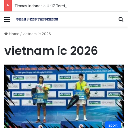
Timnas Indonesia U-17 Tereliminasi, Berikut 4 Tim Lolos ke Semifinal Piala AFF U-17 2026
Menu
Se
Home
/
vietnam ic 2026
vietnam ic 2026
sport