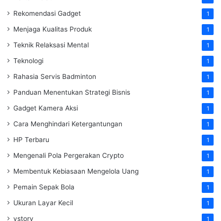
Rekomendasi Gadget
1
Menjaga Kualitas Produk
1
Teknik Relaksasi Mental
1
Teknologi
1
Rahasia Servis Badminton
1
Panduan Menentukan Strategi Bisnis
1
Gadget Kamera Aksi
1
Cara Menghindari Ketergantungan
1
HP Terbaru
1
Mengenali Pola Pergerakan Crypto
1
Membentuk Kebiasaan Mengelola Uang
1
Pemain Sepak Bola
1
Ukuran Layar Kecil
1
vstory
1