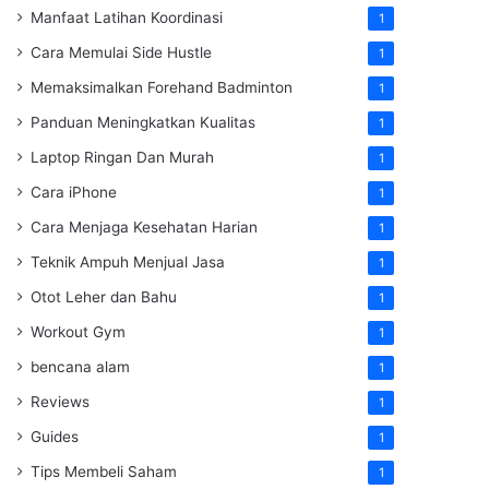
Manfaat Latihan Koordinasi
1
Cara Memulai Side Hustle
1
Memaksimalkan Forehand Badminton
1
Panduan Meningkatkan Kualitas
1
Laptop Ringan Dan Murah
1
Cara iPhone
1
Cara Menjaga Kesehatan Harian
1
Teknik Ampuh Menjual Jasa
1
Otot Leher dan Bahu
1
Workout Gym
1
bencana alam
1
Reviews
1
Guides
1
Tips Membeli Saham
1