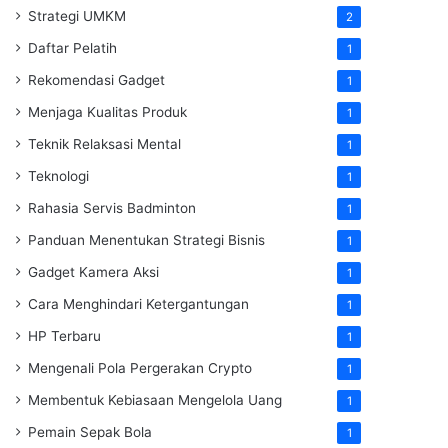
Strategi UMKM
2
Daftar Pelatih
1
Rekomendasi Gadget
1
Menjaga Kualitas Produk
1
Teknik Relaksasi Mental
1
Teknologi
1
Rahasia Servis Badminton
1
Panduan Menentukan Strategi Bisnis
1
Gadget Kamera Aksi
1
Cara Menghindari Ketergantungan
1
HP Terbaru
1
Mengenali Pola Pergerakan Crypto
1
Membentuk Kebiasaan Mengelola Uang
1
Pemain Sepak Bola
1