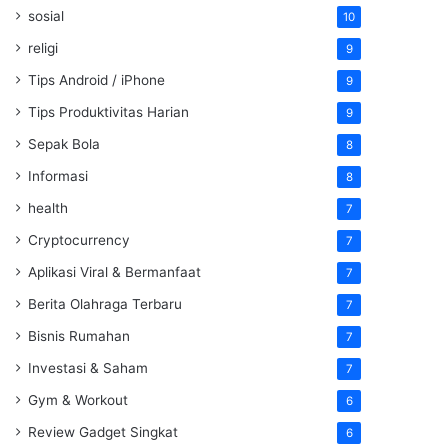
sosial
10
religi
9
Tips Android / iPhone
9
Tips Produktivitas Harian
9
Sepak Bola
8
Informasi
8
health
7
Cryptocurrency
7
Aplikasi Viral & Bermanfaat
7
Berita Olahraga Terbaru
7
Bisnis Rumahan
7
Investasi & Saham
7
Gym & Workout
6
Review Gadget Singkat
6