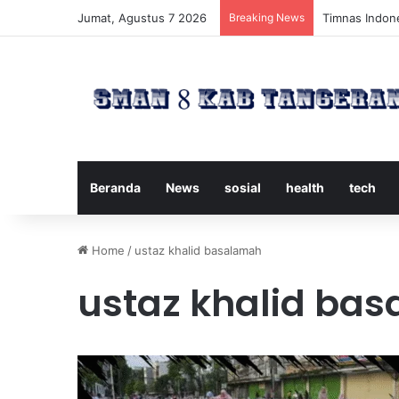
Jumat, Agustus 7 2026
Breaking News
Timnas Indone
Beranda
News
sosial
health
tech
Home
/
ustaz khalid basalamah
ustaz khalid ba