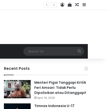
Log In
View your shopping 
Random Article
Sidebar
2026
Search
for
Recent Posts
Menteri Pigai Tanggapi Kritik
Feri Amsari: Tidak Perlu
Dipolisikan atau Ditanggapi!
April 19, 2026
Timnas Indonesia U-17