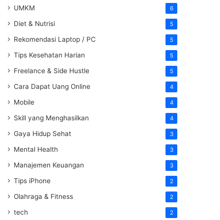
UMKM
6
Diet & Nutrisi
5
Rekomendasi Laptop / PC
5
Tips Kesehatan Harian
5
Freelance & Side Hustle
5
Cara Dapat Uang Online
4
Mobile
4
Skill yang Menghasilkan
4
Gaya Hidup Sehat
3
Mental Health
3
Manajemen Keuangan
3
Tips iPhone
2
Olahraga & Fitness
2
tech
2