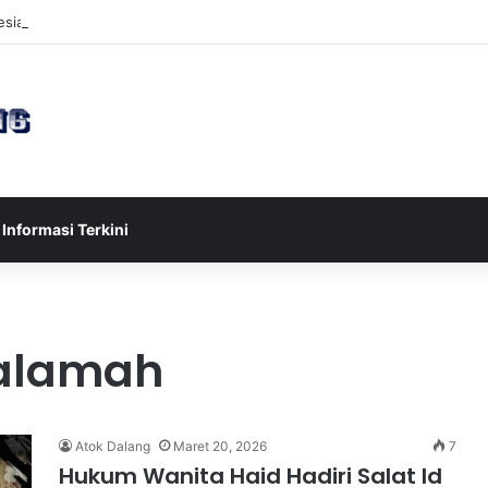
sia U-17 Tereliminasi, Berikut 4 Tim Lolos ke Semifinal Piala AFF U-17 
Informasi Terkini
salamah
Atok Dalang
Maret 20, 2026
7
Hukum Wanita Haid Hadiri Salat Id