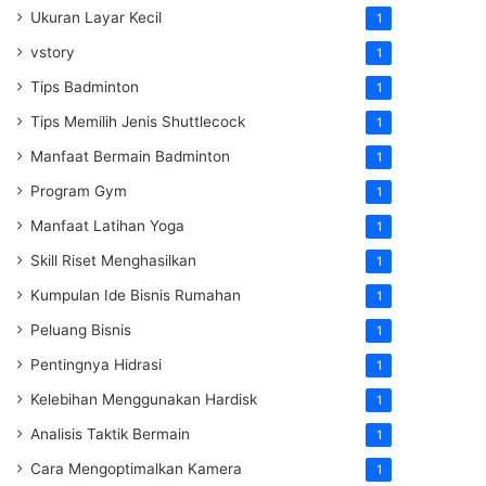
Ukuran Layar Kecil
1
vstory
1
Tips Badminton
1
Tips Memilih Jenis Shuttlecock
1
Manfaat Bermain Badminton
1
Program Gym
1
Manfaat Latihan Yoga
1
Skill Riset Menghasilkan
1
Kumpulan Ide Bisnis Rumahan
1
Peluang Bisnis
1
Pentingnya Hidrasi
1
Kelebihan Menggunakan Hardisk
1
Analisis Taktik Bermain
1
Cara Mengoptimalkan Kamera
1