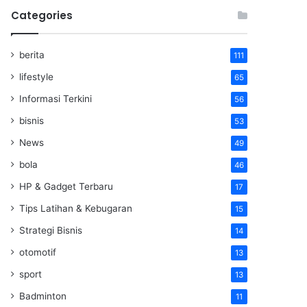
Categories
berita
111
lifestyle
65
Informasi Terkini
56
bisnis
53
News
49
bola
46
HP & Gadget Terbaru
17
Tips Latihan & Kebugaran
15
Strategi Bisnis
14
otomotif
13
sport
13
Badminton
11