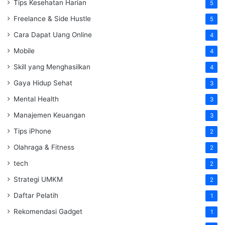
Tips Kesehatan Harian
5
Freelance & Side Hustle
5
Cara Dapat Uang Online
4
Mobile
4
Skill yang Menghasilkan
4
Gaya Hidup Sehat
3
Mental Health
3
Manajemen Keuangan
3
Tips iPhone
2
Olahraga & Fitness
2
tech
2
Strategi UMKM
2
Daftar Pelatih
1
Rekomendasi Gadget
1