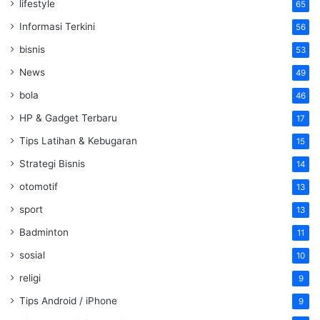
lifestyle
65
Informasi Terkini
56
bisnis
53
News
49
bola
46
HP & Gadget Terbaru
17
Tips Latihan & Kebugaran
15
Strategi Bisnis
14
otomotif
13
sport
13
Badminton
11
sosial
10
religi
9
Tips Android / iPhone
9