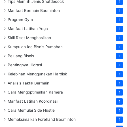
Tips Memilih Jenis Shuttlecock
1
Manfaat Bermain Badminton
1
Program Gym
1
Manfaat Latihan Yoga
1
Skill Riset Menghasilkan
1
Kumpulan Ide Bisnis Rumahan
1
Peluang Bisnis
1
Pentingnya Hidrasi
1
Kelebihan Menggunakan Hardisk
1
Analisis Taktik Bermain
1
Cara Mengoptimalkan Kamera
1
Manfaat Latihan Koordinasi
1
Cara Memulai Side Hustle
1
Memaksimalkan Forehand Badminton
1