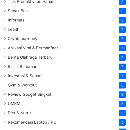
Tips Produktivitas Harian
9
Sepak Bola
8
Informasi
8
health
7
Cryptocurrency
7
Aplikasi Viral & Bermanfaat
7
Berita Olahraga Terbaru
7
Bisnis Rumahan
7
Investasi & Saham
7
Gym & Workout
6
Review Gadget Singkat
6
UMKM
6
Diet & Nutrisi
5
Rekomendasi Laptop / PC
5