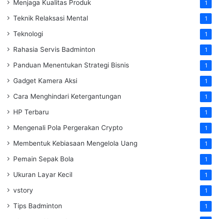
Menjaga Kualitas Produk
1
Teknik Relaksasi Mental
1
Teknologi
1
Rahasia Servis Badminton
1
Panduan Menentukan Strategi Bisnis
1
Gadget Kamera Aksi
1
Cara Menghindari Ketergantungan
1
HP Terbaru
1
Mengenali Pola Pergerakan Crypto
1
Membentuk Kebiasaan Mengelola Uang
1
Pemain Sepak Bola
1
Ukuran Layar Kecil
1
vstory
1
Tips Badminton
1