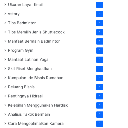
Ukuran Layar Kecil
1
vstory
1
Tips Badminton
1
Tips Memilih Jenis Shuttlecock
1
Manfaat Bermain Badminton
1
Program Gym
1
Manfaat Latihan Yoga
1
Skill Riset Menghasilkan
1
Kumpulan Ide Bisnis Rumahan
1
Peluang Bisnis
1
Pentingnya Hidrasi
1
Kelebihan Menggunakan Hardisk
1
Analisis Taktik Bermain
1
Cara Mengoptimalkan Kamera
1