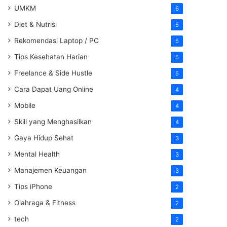
UMKM
6
Diet & Nutrisi
5
Rekomendasi Laptop / PC
5
Tips Kesehatan Harian
5
Freelance & Side Hustle
5
Cara Dapat Uang Online
4
Mobile
4
Skill yang Menghasilkan
4
Gaya Hidup Sehat
3
Mental Health
3
Manajemen Keuangan
3
Tips iPhone
2
Olahraga & Fitness
2
tech
2