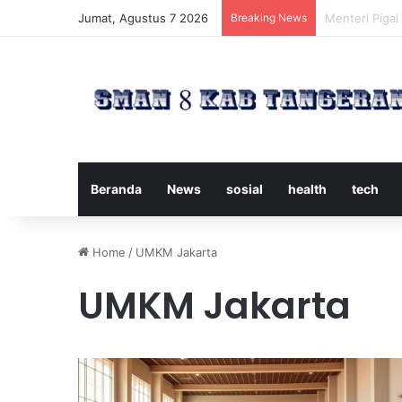
Jumat, Agustus 7 2026
Breaking News
Timnas Indone
Beranda
News
sosial
health
tech
Home
/
UMKM Jakarta
UMKM Jakarta