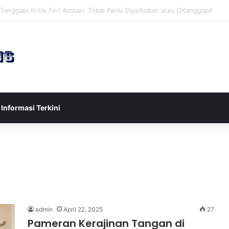
sia U-17 Tereliminasi, Berikut 4 Tim Lolos ke Semifinal Piala AFF U-17 
Informasi Terkini
admin
April 22, 2025
27
Pameran Kerajinan Tangan di