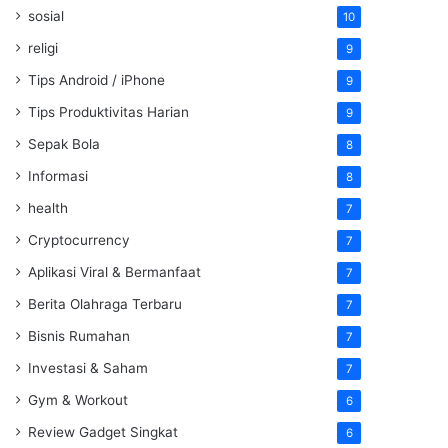
sosial
10
religi
9
Tips Android / iPhone
9
Tips Produktivitas Harian
9
Sepak Bola
8
Informasi
8
health
7
Cryptocurrency
7
Aplikasi Viral & Bermanfaat
7
Berita Olahraga Terbaru
7
Bisnis Rumahan
7
Investasi & Saham
7
Gym & Workout
6
Review Gadget Singkat
6