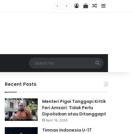
Log In
View your shopping 
Random Article
Sidebar
2026
Search
for
Recent Posts
Menteri Pigai Tanggapi Kritik
Feri Amsari: Tidak Perlu
Dipolisikan atau Ditanggapi!
April 19, 2026
Timnas Indonesia U-17