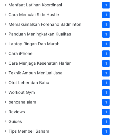
Manfaat Latihan Koordinasi
1
Cara Memulai Side Hustle
1
Memaksimalkan Forehand Badminton
1
Panduan Meningkatkan Kualitas
1
Laptop Ringan Dan Murah
1
Cara iPhone
1
Cara Menjaga Kesehatan Harian
1
Teknik Ampuh Menjual Jasa
1
Otot Leher dan Bahu
1
Workout Gym
1
bencana alam
1
Reviews
1
Guides
1
Tips Membeli Saham
1