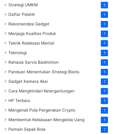
Strategi UMKM
2
Daftar Pelatih
1
Rekomendasi Gadget
1
Menjaga Kualitas Produk
1
Teknik Relaksasi Mental
1
Teknologi
1
Rahasia Servis Badminton
1
Panduan Menentukan Strategi Bisnis
1
Gadget Kamera Aksi
1
Cara Menghindari Ketergantungan
1
HP Terbaru
1
Mengenali Pola Pergerakan Crypto
1
Membentuk Kebiasaan Mengelola Uang
1
Pemain Sepak Bola
1