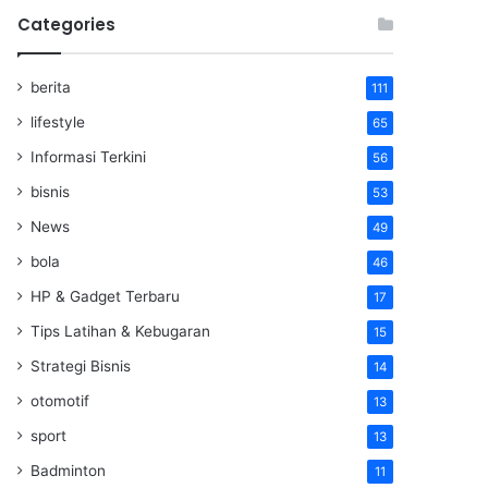
Categories
berita
111
lifestyle
65
Informasi Terkini
56
bisnis
53
News
49
bola
46
HP & Gadget Terbaru
17
Tips Latihan & Kebugaran
15
Strategi Bisnis
14
otomotif
13
sport
13
Badminton
11