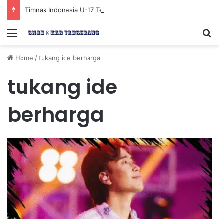
Timnas Indonesia U-17 Tereliminasi, Berikut 4 Tim Lolos ke Semifinal Piala AFF U-17 2026
Menu
Se
Home
/
tukang ide berharga
tukang ide
berharga