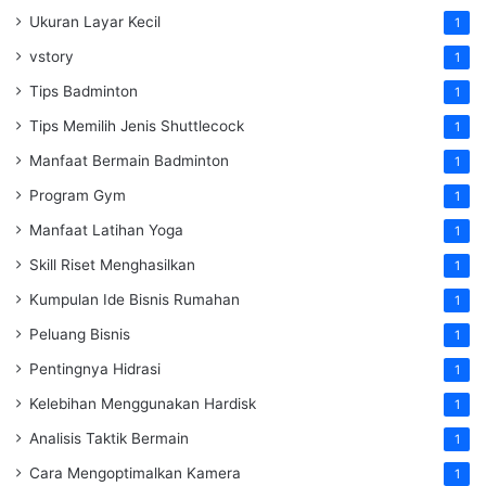
Ukuran Layar Kecil
1
vstory
1
Tips Badminton
1
Tips Memilih Jenis Shuttlecock
1
Manfaat Bermain Badminton
1
Program Gym
1
Manfaat Latihan Yoga
1
Skill Riset Menghasilkan
1
Kumpulan Ide Bisnis Rumahan
1
Peluang Bisnis
1
Pentingnya Hidrasi
1
Kelebihan Menggunakan Hardisk
1
Analisis Taktik Bermain
1
Cara Mengoptimalkan Kamera
1