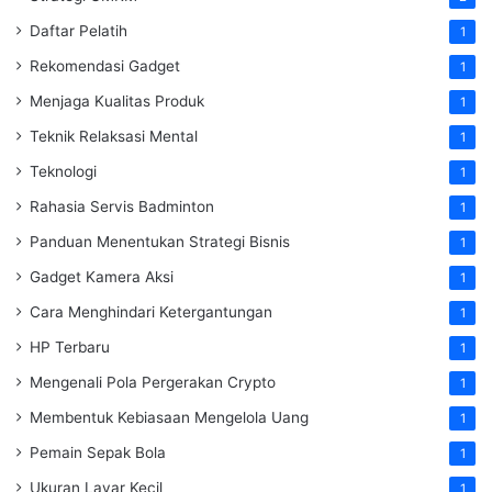
Daftar Pelatih
1
Rekomendasi Gadget
1
Menjaga Kualitas Produk
1
Teknik Relaksasi Mental
1
Teknologi
1
Rahasia Servis Badminton
1
Panduan Menentukan Strategi Bisnis
1
Gadget Kamera Aksi
1
Cara Menghindari Ketergantungan
1
HP Terbaru
1
Mengenali Pola Pergerakan Crypto
1
Membentuk Kebiasaan Mengelola Uang
1
Pemain Sepak Bola
1
Ukuran Layar Kecil
1