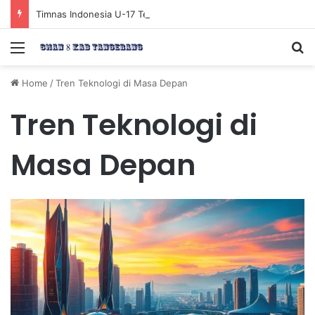
Timnas Indonesia U-17 Tereliminasi, Berikut 4 Tim Lolos ke Semifinal Piala AFF U-17 2026
Menu
Se
Home
/
Tren Teknologi di Masa Depan
Tren Teknologi di
Masa Depan