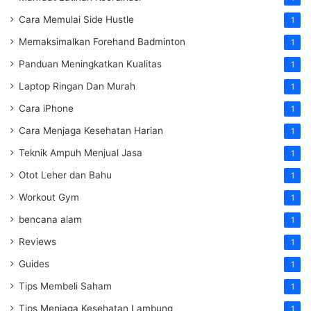
Cara Memulai Side Hustle
1
Memaksimalkan Forehand Badminton
1
Panduan Meningkatkan Kualitas
1
Laptop Ringan Dan Murah
1
Cara iPhone
1
Cara Menjaga Kesehatan Harian
1
Teknik Ampuh Menjual Jasa
1
Otot Leher dan Bahu
1
Workout Gym
1
bencana alam
1
Reviews
1
Guides
1
Tips Membeli Saham
1
Tips Menjaga Kesehatan Lambung
1