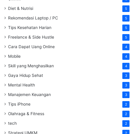
Diet & Nutrisi
5
Rekomendasi Laptop / PC
5
Tips Kesehatan Harian
5
Freelance & Side Hustle
5
Cara Dapat Uang Online
4
Mobile
4
Skill yang Menghasilkan
4
Gaya Hidup Sehat
3
Mental Health
3
Manajemen Keuangan
3
Tips iPhone
2
Olahraga & Fitness
2
tech
2
Strategi UMKM
2