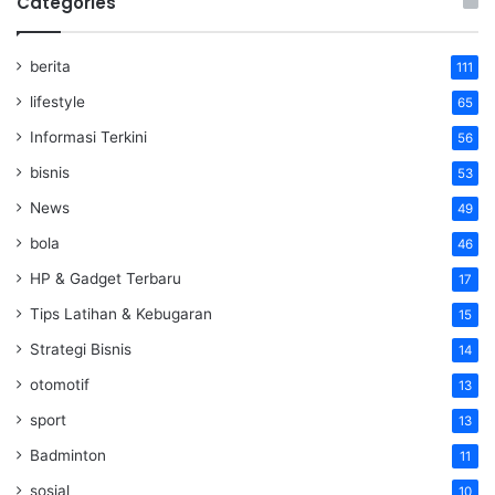
Categories
berita
111
lifestyle
65
Informasi Terkini
56
bisnis
53
News
49
bola
46
HP & Gadget Terbaru
17
Tips Latihan & Kebugaran
15
Strategi Bisnis
14
otomotif
13
sport
13
Badminton
11
sosial
10