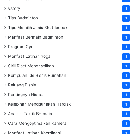
vstory
1
Tips Badminton
1
Tips Memilih Jenis Shuttlecock
1
Manfaat Bermain Badminton
1
Program Gym
1
Manfaat Latihan Yoga
1
Skill Riset Menghasilkan
1
Kumpulan Ide Bisnis Rumahan
1
Peluang Bisnis
1
Pentingnya Hidrasi
1
Kelebihan Menggunakan Hardisk
1
Analisis Taktik Bermain
1
Cara Mengoptimalkan Kamera
1
Manfaat Latihan Koordinasi
1