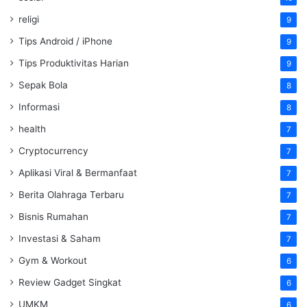
religi
9
Tips Android / iPhone
9
Tips Produktivitas Harian
9
Sepak Bola
8
Informasi
8
health
7
Cryptocurrency
7
Aplikasi Viral & Bermanfaat
7
Berita Olahraga Terbaru
7
Bisnis Rumahan
7
Investasi & Saham
7
Gym & Workout
6
Review Gadget Singkat
6
UMKM
6