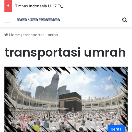
Timnas Indonesia U-17 Tereliminasi, Berikut 4 Tim Lolos ke Semifinal Piala AFF U-17 2026
Menu
Se
Home
/
transportasi umrah
transportasi umrah
berita