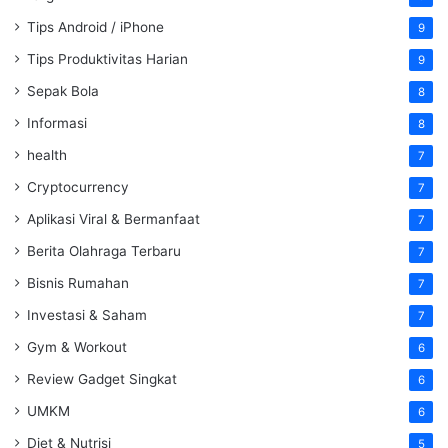
Tips Android / iPhone
9
Tips Produktivitas Harian
9
Sepak Bola
8
Informasi
8
health
7
Cryptocurrency
7
Aplikasi Viral & Bermanfaat
7
Berita Olahraga Terbaru
7
Bisnis Rumahan
7
Investasi & Saham
7
Gym & Workout
6
Review Gadget Singkat
6
UMKM
6
Diet & Nutrisi
5