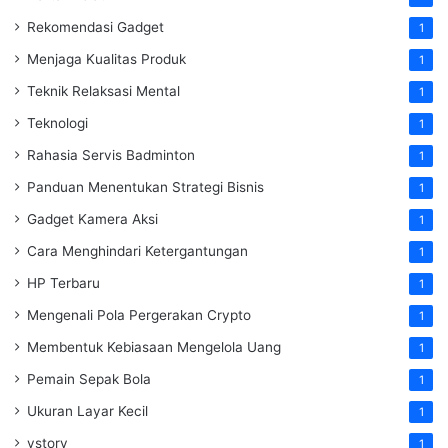
Rekomendasi Gadget
1
Menjaga Kualitas Produk
1
Teknik Relaksasi Mental
1
Teknologi
1
Rahasia Servis Badminton
1
Panduan Menentukan Strategi Bisnis
1
Gadget Kamera Aksi
1
Cara Menghindari Ketergantungan
1
HP Terbaru
1
Mengenali Pola Pergerakan Crypto
1
Membentuk Kebiasaan Mengelola Uang
1
Pemain Sepak Bola
1
Ukuran Layar Kecil
1
vstory
1