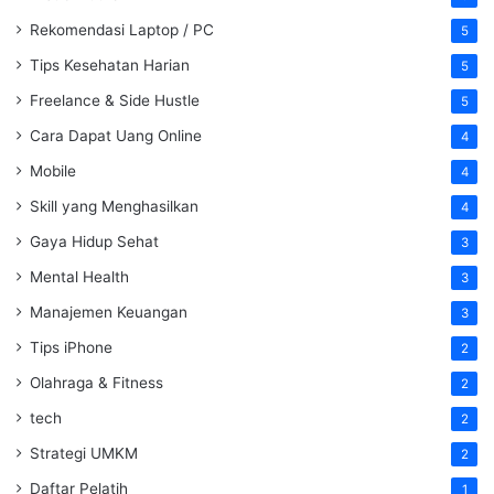
Rekomendasi Laptop / PC
5
Tips Kesehatan Harian
5
Freelance & Side Hustle
5
Cara Dapat Uang Online
4
Mobile
4
Skill yang Menghasilkan
4
Gaya Hidup Sehat
3
Mental Health
3
Manajemen Keuangan
3
Tips iPhone
2
Olahraga & Fitness
2
tech
2
Strategi UMKM
2
Daftar Pelatih
1