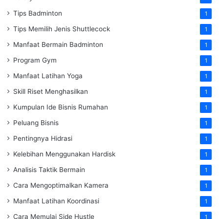
Tips Badminton
1
Tips Memilih Jenis Shuttlecock
1
Manfaat Bermain Badminton
1
Program Gym
1
Manfaat Latihan Yoga
1
Skill Riset Menghasilkan
1
Kumpulan Ide Bisnis Rumahan
1
Peluang Bisnis
1
Pentingnya Hidrasi
1
Kelebihan Menggunakan Hardisk
1
Analisis Taktik Bermain
1
Cara Mengoptimalkan Kamera
1
Manfaat Latihan Koordinasi
1
Cara Memulai Side Hustle
1